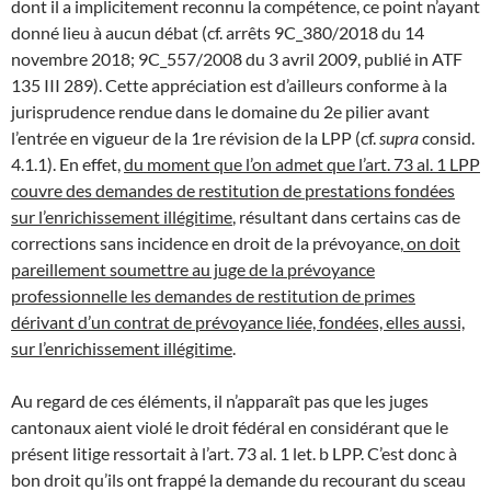
dont il a implicitement reconnu la compétence, ce point n’ayant
donné lieu à aucun débat (cf. arrêts 9C_380/2018 du 14
novembre 2018; 9C_557/2008 du 3 avril 2009, publié in ATF
135 III 289). Cette appréciation est d’ailleurs conforme à la
jurisprudence rendue dans le domaine du 2e pilier avant
l’entrée en vigueur de la 1re révision de la LPP (cf.
supra
consid.
4.1.1). En effet,
du moment que l’on admet que l’art. 73 al. 1 LPP
couvre des demandes de restitution de prestations fondées
sur l’enrichissement illégitime
, résultant dans certains cas de
corrections sans incidence en droit de la prévoyance,
on doit
pareillement soumettre au juge de la prévoyance
professionnelle les demandes de restitution de primes
dérivant d’un contrat de prévoyance liée, fondées, elles aussi,
sur l’enrichissement illégitime
.
Au regard de ces éléments, il n’apparaît pas que les juges
cantonaux aient violé le droit fédéral en considérant que le
présent litige ressortait à l’art. 73 al. 1 let. b LPP. C’est donc à
bon droit qu’ils ont frappé la demande du recourant du sceau