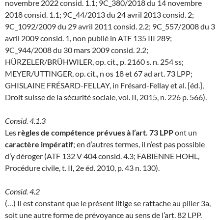
novembre 2022 consid. 1.1; 9C_380/2018 du 14 novembre
2018 consid. 1.1; 9C_44/2013 du 24 avril 2013 consid. 2;
9C_1092/2009 du 29 avril 2011 consid. 2.2; 9C_557/2008 du 3
avril 2009 consid. 1, non publié in ATF 135 III 289;
9C_944/2008 du 30 mars 2009 consid. 2.2;
HÜRZELER/BRÜHWILER, op. cit., p. 2160 s. n. 254 ss;
MEYER/UTTINGER, op. cit., n os 18 et 67 ad art. 73 LPP;
GHISLAINE FRÉSARD-FELLAY, in Frésard-Fellay et al. [éd.],
Droit suisse de la sécurité sociale, vol. II, 2015, n. 226 p. 566).
Consid. 4.1.3
Les
règles de compétence prévues à l’art. 73 LPP
ont un
caractère impératif
; en d’autres termes, il n’est pas possible
d’y déroger (ATF 132 V 404 consid. 4.3; FABIENNE HOHL,
Procédure civile, t. II, 2e éd. 2010, p. 43 n. 130).
Consid. 4.2
(…) Il est constant que le présent litige se rattache au pilier 3a,
soit une autre forme de prévoyance au sens de l’art. 82 LPP.