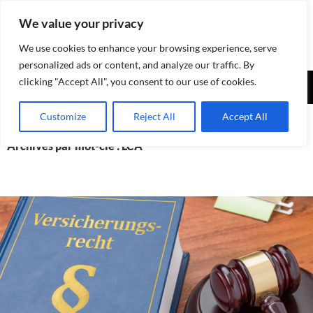
Aller
We value your privacy
au
contenu
We use cookies to enhance your browsing experience, serve
personalized ads or content, and analyze our traffic. By
Recherche
clicking "Accept All", you consent to our use of cookies.
Assurances-sociales.info
MENU
Customize
Reject All
Accept All
PRINCI
Archives par mot-clé : LCA