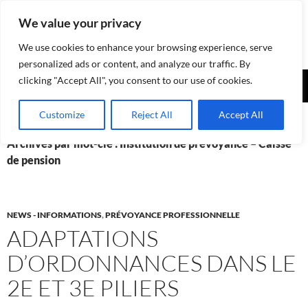
Aller
We value your privacy
au
contenu
We use cookies to enhance your browsing experience, serve
personalized ads or content, and analyze our traffic. By
Recherche
clicking "Accept All", you consent to our use of cookies.
Assurances-sociales.info
MENU
Customize
Reject All
Accept All
PRINCI
Archives par mot-clé : Institution de prévoyance – Caisse
de pension
NEWS - INFORMATIONS
,
PRÉVOYANCE PROFESSIONNELLE
ADAPTATIONS
D’ORDONNANCES DANS LE
2E ET 3E PILIERS