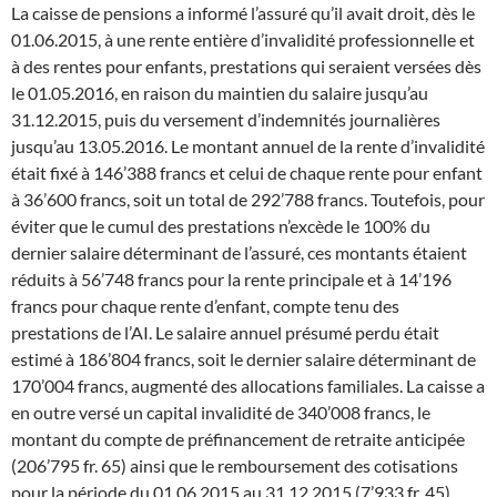
La caisse de pensions a informé l’assuré qu’il avait droit, dès le
01.06.2015, à une rente entière d’invalidité professionnelle et
à des rentes pour enfants, prestations qui seraient versées dès
le 01.05.2016, en raison du maintien du salaire jusqu’au
31.12.2015, puis du versement d’indemnités journalières
jusqu’au 13.05.2016. Le montant annuel de la rente d’invalidité
était fixé à 146’388 francs et celui de chaque rente pour enfant
à 36’600 francs, soit un total de 292’788 francs. Toutefois, pour
éviter que le cumul des prestations n’excède le 100% du
dernier salaire déterminant de l’assuré, ces montants étaient
réduits à 56’748 francs pour la rente principale et à 14’196
francs pour chaque rente d’enfant, compte tenu des
prestations de l’AI. Le salaire annuel présumé perdu était
estimé à 186’804 francs, soit le dernier salaire déterminant de
170’004 francs, augmenté des allocations familiales. La caisse a
en outre versé un capital invalidité de 340’008 francs, le
montant du compte de préfinancement de retraite anticipée
(206’795 fr. 65) ainsi que le remboursement des cotisations
pour la période du 01.06.2015 au 31.12.2015 (7’933 fr. 45).