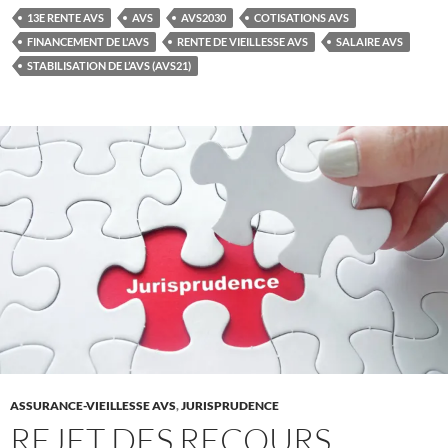
13E RENTE AVS
AVS
AVS2030
COTISATIONS AVS
FINANCEMENT DE L'AVS
RENTE DE VIEILLESSE AVS
SALAIRE AVS
STABILISATION DE L’AVS (AVS21)
ASSURANCE-VIEILLESSE AVS
,
JURISPRUDENCE
REJET DES RECOURS