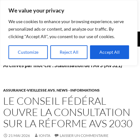
Aller
We value your privacy
au
contenu
We use cookies to enhance your browsing experience, serve
personalized ads or content, and analyze our traffic. By
Recherche
clicking "Accept All", you consent to our use of cookies.
Assurances-sociales.info
MENU
Customize
Reject All
Accept All
PRINCI
Archives par mot-clé : Stabilisation de l’AVS (AVS21)
ASSURANCE-VIEILLESSE AVS
,
NEWS - INFORMATIONS
LE CONSEIL FÉDÉRAL
OUVRE LA CONSULTATION
SUR LA RÉFORME AVS 2030
21 MAI 2026
IONTA
LAISSER UN COMMENTAIRE