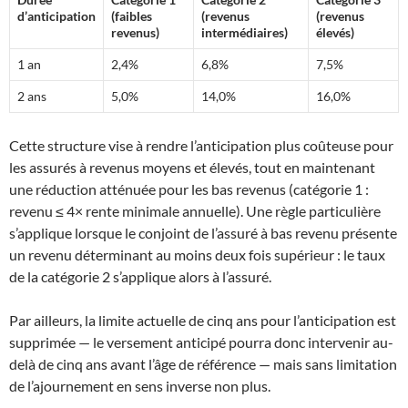
d’anticipation
(faibles
(revenus
(revenus
revenus)
intermédiaires)
élevés)
1 an
2,4%
6,8%
7,5%
2 ans
5,0%
14,0%
16,0%
Cette structure vise à rendre l’anticipation plus coûteuse pour
les assurés à revenus moyens et élevés, tout en maintenant
une réduction atténuée pour les bas revenus (catégorie 1 :
revenu ≤ 4× rente minimale annuelle). Une règle particulière
s’applique lorsque le conjoint de l’assuré à bas revenu présente
un revenu déterminant au moins deux fois supérieur : le taux
de la catégorie 2 s’applique alors à l’assuré.
Par ailleurs, la limite actuelle de cinq ans pour l’anticipation est
supprimée — le versement anticipé pourra donc intervenir au-
delà de cinq ans avant l’âge de référence — mais sans limitation
de l’ajournement en sens inverse non plus.