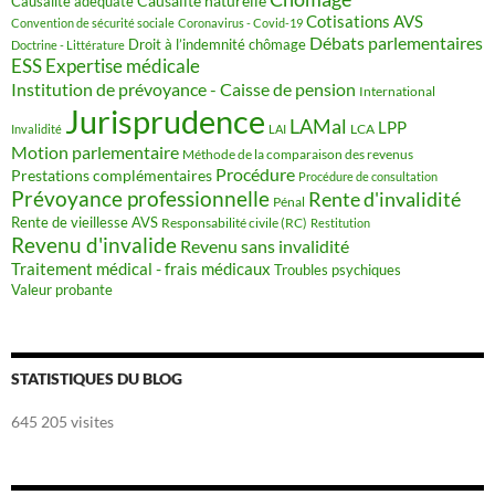
Causalité naturelle
Causalité adéquate
Cotisations AVS
Convention de sécurité sociale
Coronavirus - Covid-19
Débats parlementaires
Droit à l’indemnité chômage
Doctrine - Littérature
ESS
Expertise médicale
Institution de prévoyance - Caisse de pension
International
Jurisprudence
LAMal
LPP
LCA
Invalidité
LAI
Motion parlementaire
Méthode de la comparaison des revenus
Procédure
Prestations complémentaires
Procédure de consultation
Prévoyance professionnelle
Rente d'invalidité
Pénal
Rente de vieillesse AVS
Responsabilité civile (RC)
Restitution
Revenu d'invalide
Revenu sans invalidité
Traitement médical - frais médicaux
Troubles psychiques
Valeur probante
STATISTIQUES DU BLOG
645 205 visites