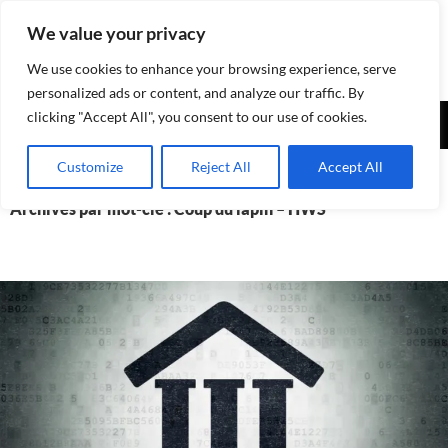
Aller
We value your privacy
au
contenu
We use cookies to enhance your browsing experience, serve
personalized ads or content, and analyze our traffic. By
Recherche
clicking "Accept All", you consent to our use of cookies.
Assurances-sociales.info
MENU
Customize
Reject All
Accept All
PRINCI
Archives par mot-clé : Coup du lapin – HWS