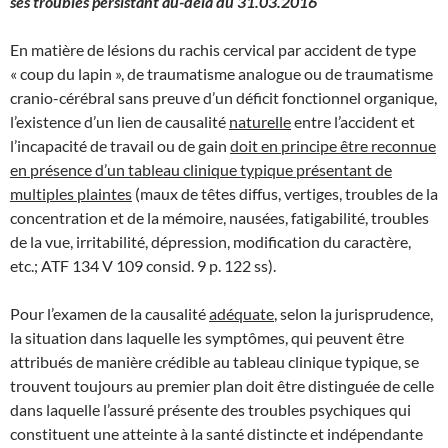
ses troubles persistant au-delà du 31.03.2016
En matière de lésions du rachis cervical par accident de type
« coup du lapin », de traumatisme analogue ou de traumatisme
cranio-cérébral sans preuve d’un déficit fonctionnel organique,
l’existence d’un lien de causalité
naturelle
entre l’accident et
l’incapacité de travail ou de gain
doit en principe être reconnue
en présence d’un tableau clinique typique présentant de
multiples plaintes
(maux de têtes diffus, vertiges, troubles de la
concentration et de la mémoire, nausées, fatigabilité, troubles
de la vue, irritabilité, dépression, modification du caractère,
etc.; ATF 134 V 109 consid. 9 p. 122 ss).
Pour l’examen de la causalité
adéquate
, selon la jurisprudence,
la situation dans laquelle les symptômes, qui peuvent être
attribués de manière crédible au tableau clinique typique, se
trouvent toujours au premier plan doit être distinguée de celle
dans laquelle l’assuré présente des troubles psychiques qui
constituent une atteinte à la santé distincte et indépendante