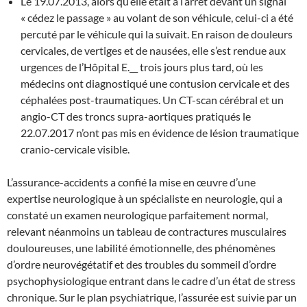
Le 19.07.2013, alors qu’elle était à l’arrêt devant un signal
« cédez le passage » au volant de son véhicule, celui-ci a été
percuté par le véhicule qui la suivait. En raison de douleurs
cervicales, de vertiges et de nausées, elle s’est rendue aux
urgences de l’Hôpital E.__ trois jours plus tard, où les
médecins ont diagnostiqué une contusion cervicale et des
céphalées post-traumatiques. Un CT-scan cérébral et un
angio-CT des troncs supra-aortiques pratiqués le
22.07.2017 n’ont pas mis en évidence de lésion traumatique
cranio-cervicale visible.
L’assurance-accidents a confié la mise en œuvre d’une
expertise neurologique à un spécialiste en neurologie, qui a
constaté un examen neurologique parfaitement normal,
relevant néanmoins un tableau de contractures musculaires
douloureuses, une labilité émotionnelle, des phénomènes
d’ordre neurovégétatif et des troubles du sommeil d’ordre
psychophysiologique entrant dans le cadre d’un état de stress
chronique. Sur le plan psychiatrique, l’assurée est suivie par un