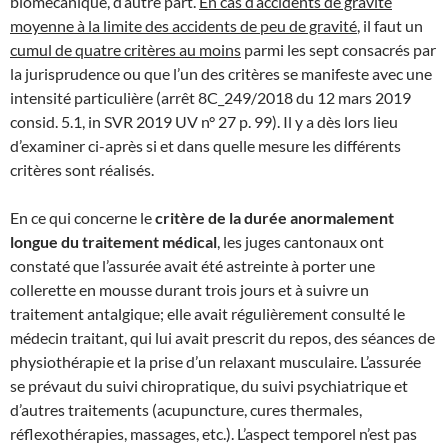
biomécanique, d’autre part.
En cas d’accidents de gravité
moyenne à la limite des accidents de peu de gravité
, il faut un
cumul de quatre critères au moins
parmi les sept consacrés par
la jurisprudence ou que l’un des critères se manifeste avec une
intensité particulière (arrêt 8C_249/2018 du 12 mars 2019
consid. 5.1, in SVR 2019 UV n° 27 p. 99). Il y a dès lors lieu
d’examiner ci-après si et dans quelle mesure les différents
critères sont réalisés.
En ce qui concerne le
critère de la durée anormalement
longue du traitement médical
, les juges cantonaux ont
constaté que l’assurée avait été astreinte à porter une
collerette en mousse durant trois jours et à suivre un
traitement antalgique; elle avait régulièrement consulté le
médecin traitant, qui lui avait prescrit du repos, des séances de
physiothérapie et la prise d’un relaxant musculaire. L’assurée
se prévaut du suivi chiropratique, du suivi psychiatrique et
d’autres traitements (acupuncture, cures thermales,
réflexothérapies, massages, etc.). L’aspect temporel n’est pas