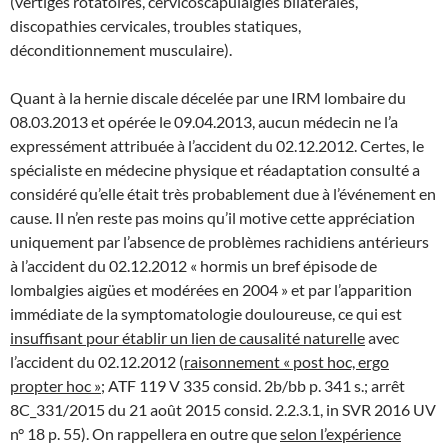
(vertiges rotatoires, cervicoscapulalgies bilatérales,
discopathies cervicales, troubles statiques,
déconditionnement musculaire).
Quant à la hernie discale décelée par une IRM lombaire du
08.03.2013 et opérée le 09.04.2013, aucun médecin ne l’a
expressément attribuée à l’accident du 02.12.2012. Certes, le
spécialiste en médecine physique et réadaptation consulté a
considéré qu’elle était très probablement due à l’événement en
cause. Il n’en reste pas moins qu’il motive cette appréciation
uniquement par l’absence de problèmes rachidiens antérieurs
à l’accident du 02.12.2012 « hormis un bref épisode de
lombalgies aigües et modérées en 2004 » et par l’apparition
immédiate de la symptomatologie douloureuse, ce qui est
insuffisant pour établir un lien de causalité naturelle
avec
l’accident du 02.12.2012 (
raisonnement « post hoc, ergo
propter hoc »
; ATF 119 V 335 consid. 2b/bb p. 341 s.; arrêt
8C_331/2015 du 21 août 2015 consid. 2.2.3.1, in SVR 2016 UV
n° 18 p. 55). On rappellera en outre que
selon l’expérience