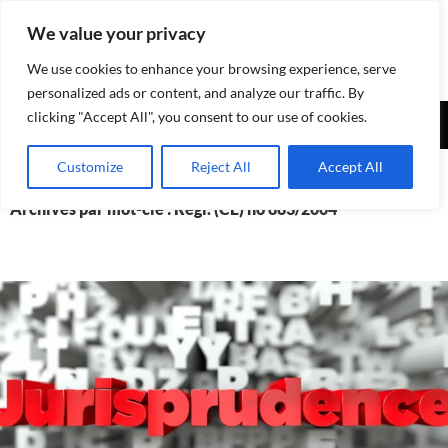
Aller
We value your privacy
au
contenu
We use cookies to enhance your browsing experience, serve
personalized ads or content, and analyze our traffic. By
Recherche
clicking "Accept All", you consent to our use of cookies.
Assurances-sociales.info
MENU
Customize
Reject All
Accept All
PRINCI
Archives par mot-clé : Règl. (CE) no 883/2004