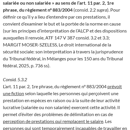
salariée ou non salariée » au sens de l’art. 11 par. 2, 1re
phrase, du règlement n° 883/2004
(consid. 2.2
supra
). Pour
définir ce qu’il y a lieu d’entendre par ces prestations, il
convient d’examiner le but et la portée de la norme en cause
(sur les principes d’interprétation de l’ALCP et des dispositions
auxquelles il renvoie, ATF 147 V 387 consid. 3.2 et 3.3;
MARGIT MOSER-SZELESS, Le droit international de la
sécurité sociale: son interprétation à travers la jurisprudence
du Tribunal fédéral, in Mélanges pour les 150 ans du Tribunal
fédéral, 2025, p. 736 ss).
Consid. 5.3.2
L’art. 11 par. 2, 1re phrase, du règlement n° 883/2004
prévoit
une fiction
selon laquelle les personnes qui perçoivent une
prestation en espèces en raison ou à la suite de leur activité
lucrative (salariée ou non salariée) exercent cette activité. Il
permet d’éviter des problèmes de délimitation en cas de
perception de prestations qui remplacent le salaire
. Les
personnes qui sont temporairement incapables de travailler en