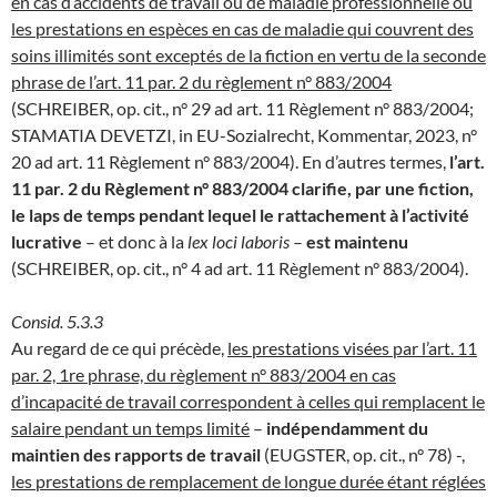
en cas d’accidents de travail ou de maladie professionnelle ou
les prestations en espèces en cas de maladie qui couvrent des
soins illimités sont exceptés de la fiction en vertu de la seconde
phrase de l’art. 11 par. 2 du règlement n° 883/2004
(SCHREIBER, op. cit., n° 29 ad art. 11 Règlement n° 883/2004;
STAMATIA DEVETZI, in EU-Sozialrecht, Kommentar, 2023, n°
20 ad art. 11 Règlement n° 883/2004). En d’autres termes,
l’art.
11 par. 2 du Règlement n° 883/2004 clarifie, par une fiction,
le laps de temps pendant lequel le rattachement à l’activité
lucrative
– et donc à la
lex loci laboris
–
est maintenu
(SCHREIBER, op. cit., n° 4 ad art. 11 Règlement n° 883/2004).
Consid. 5.3.3
Au regard de ce qui précède,
les prestations visées par l’art. 11
par. 2, 1re phrase, du règlement n° 883/2004 en cas
d’incapacité de travail correspondent à celles qui remplacent le
salaire pendant un temps limité
–
indépendamment du
maintien des rapports de travail
(EUGSTER, op. cit., n° 78) -,
les prestations de remplacement de longue durée étant réglées