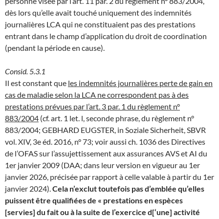
personne visée par l’art. 11 par. 2 du règlement n° 883/2004,
dès lors qu’elle avait touché uniquement des indemnités
journalières LCA qui ne constituaient pas des prestations
entrant dans le champ d’application du droit de coordination
(pendant la période en cause).
Consid. 5.3.1
Il est constant que
les indemnités journalières perte de gain en
cas de maladie selon la LCA ne correspondent pas à des
prestations prévues par l’art. 3 par. 1 du règlement n°
883/2004
(cf. art. 1 let. l, seconde phrase, du règlement n°
883/2004; GEBHARD EUGSTER, in Soziale Sicherheit, SBVR
vol. XIV, 3e éd. 2016, n° 73; voir aussi ch. 1036 des Directives
de l’OFAS sur l’assujettissement aux assurances AVS et AI du
1er janvier 2009 (DAA; dans leur version en vigueur au 1er
janvier 2026, précisée par rapport à celle valable à partir du 1er
janvier 2024).
Cela n’exclut toutefois pas d’emblée qu’elles
puissent être qualifiées de « prestations en espèces
[servies] du fait ou à la suite de l’exercice d[‘une] activité