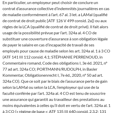
En particulier, un employeur peut choisir de conclure un
contrat d’assurance collective d’indemnités journalières en cas
de maladie conformément à l’art. 67 al. 3 let. a LAMal (qualifié
de contrat de droit public [ATF 126 V 499 consid. 2a]) ou aux
règles de la LCA (qualifié de contrat de droit privé). Il fait alors
usage de la possibilité prévue par l’art. 324a al. 4 CO de
substituer une couverture d’assurance à son obligation légale
de payer le salaire en cas d’incapacité de travail de ses
employés pour cause de maladie selon les art. 324a al. 1 à 3 CO
(ATF 141 III 112 consid. 4.1; STÉPHANIE PERRENOUD, in
Commentaire romand, Code des obligations I, 3e éd. 2021, n°
77 ad art. 324a CO; PORTMANN/RUDOLPH, in Basler
Kommentar, Obligationenrecht I, 7e éd., 2020, n° 50 ad art.
324a CO). Que ce soit par le biais de l’assurance perte de gain
selon la LAMal ou selon la LCA, l’employeur qui use de la
faculté conférée par l’art. 324a al. 4 CO est tenu de souscrire
une assurance qui garantit au travailleur des prestations au
moins équivalentes à celles qu’il doit en vertu de l’art. 324a al. 1
à 3 CO (« régime de base »; ATF 135 III 640 consid. 2.3.2; 131