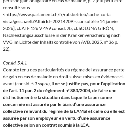
perte de gain obligatoire en cas de maladie, p. 2 [qui peut être
consulté sous
<https://www.parlament.ch/fr/ratsbetrieb/suche-curia-
vista/geschaeft?AffairId=20214209>, consulté le 14 janvier
2026]; cf. ATF 126 V 499 consid. 2b; cf. SOLUNA GIRÓN,
Nachleistungsausschlüsse in der Krankenversicherung nach
VVG im Lichte der Inhaltskontrolle von AVB, 2025, n° 36 p.
22).
Consid. 5.4.1
Compte tenu des particularités du régime de l’assurance perte
de gain en cas de maladie en droit suisse, mises en évidence ci-
avant (consid. 5.3
supra
),
il ne se justifie pas, pour l’application
de l’art. 11 par. 2 du règlement n° 883/2004, de faire une
distinction entre la situation dans laquelle la personne
concernée est assurée par le biais d’une assurance
collective relevant du régime de la LAMal et celle où elle est
assurée par son employeur en vertu d’une assurance
collective selon un contrat soumis à la LCA
.