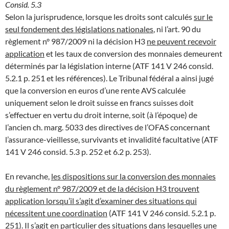
Consid. 5.3
Selon la jurisprudence, lorsque les droits sont calculés
sur le
seul fondement des législations nationales
, ni l’art. 90 du
règlement n° 987/2009 ni la décision H3
ne peuvent recevoir
application
et les taux de conversion des monnaies demeurent
déterminés par la législation interne (ATF 141 V 246 consid.
5.2.1 p. 251 et les références). Le Tribunal fédéral a ainsi jugé
que la conversion en euros d’une rente AVS calculée
uniquement selon le droit suisse en francs suisses doit
s’effectuer en vertu du droit interne, soit (à l’époque) de
l’ancien ch. marg. 5033 des directives de l’OFAS concernant
l’assurance-vieillesse, survivants et invalidité facultative (ATF
141 V 246 consid. 5.3 p. 252 et 6.2 p. 253).
En revanche,
les dispositions sur la conversion des monnaies
du règlement n° 987/2009 et de la décision H3 trouvent
application lorsqu’il s’agit d’examiner des situations qui
nécessitent une coordination
(ATF 141 V 246 consid. 5.2.1 p.
251). Il s’agit en particulier des situations dans lesquelles une