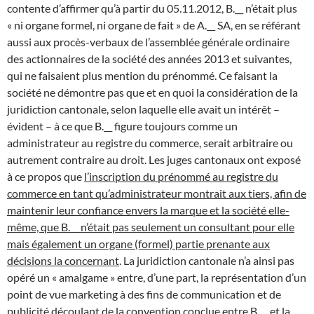
contente d’affirmer qu’à partir du 05.11.2012, B.__ n’était plus
« ni organe formel, ni organe de fait » de A.__ SA, en se référant
aussi aux procès-verbaux de l’assemblée générale ordinaire
des actionnaires de la société des années 2013 et suivantes,
qui ne faisaient plus mention du prénommé. Ce faisant la
société ne démontre pas que et en quoi la considération de la
juridiction cantonale, selon laquelle elle avait un intérêt –
évident – à ce que B.__ figure toujours comme un
administrateur au registre du commerce, serait arbitraire ou
autrement contraire au droit. Les juges cantonaux ont exposé
à ce propos que
l’inscription du prénommé au registre du
commerce en tant qu’administrateur montrait aux tiers, afin de
maintenir leur confiance envers la marque et la société elle-
même, que B.__ n’était pas seulement un consultant pour elle
mais également un organe (formel) partie prenante aux
décisions la concernant
. La juridiction cantonale n’a ainsi pas
opéré un « amalgame » entre, d’une part, la représentation d’un
point de vue marketing à des fins de communication et de
publicité découlant de la convention conclue entre B.__ et la