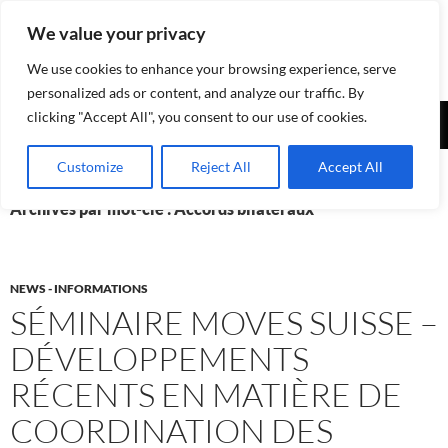
Aller
We value your privacy
au
contenu
We use cookies to enhance your browsing experience, serve
personalized ads or content, and analyze our traffic. By
Recherche
clicking "Accept All", you consent to our use of cookies.
Assurances-sociales.info
MENU
Customize
Reject All
Accept All
PRINCI
Archives par mot-clé : Accords bilatéraux
NEWS - INFORMATIONS
SÉMINAIRE MOVES SUISSE –
DÉVELOPPEMENTS
RÉCENTS EN MATIÈRE DE
COORDINATION DES