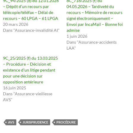
9C_94/2025 (d) du 12.01.2026
8C_718/2025 (f) du
– Dépôt d’un recours par
04.05.2026 – Tardiveté du
télécopie/téléfax – Délai de
recours – Mémoire de recours
recours – 60 LPGA – 61 LPGA
signé électroniquement –
20 mars 2026
Envoi par IncaMail – Bonne foi
Dans "Assurance-invalidité AI"
admise
1 juin 2026
Dans "Assurance-accidents
LAA"
9C_25/2025 (f) du 13.03.2025
– Procédure – Décision et
existence d’un litige pendant
pour une décision sur
opposition antérieure
16 juin 2025
Dans "Assurance-vieillesse
AVS"
AVS
JURISPRUDENCE
PROCÉDURE