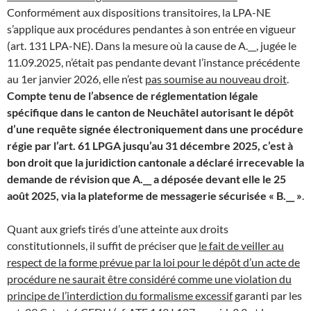
Conformément aux dispositions transitoires, la LPA-NE
s’applique aux procédures pendantes à son entrée en vigueur
(art. 131 LPA-NE). Dans la mesure où la cause de A.__, jugée le
11.09.2025, n’était pas pendante devant l’instance précédente
au 1er janvier 2026, elle n’est
pas soumise au nouveau droit
.
Compte tenu de l’absence de réglementation légale
spécifique dans le canton de Neuchâtel autorisant le dépôt
d’une requête signée électroniquement dans une procédure
régie par l’art. 61 LPGA jusqu’au 31 décembre 2025, c’est à
bon droit que la juridiction cantonale a déclaré irrecevable la
demande de révision que A.__ a déposée devant elle le 25
août 2025, via la plateforme de messagerie sécurisée « B.__ »
.
Quant aux griefs tirés d’une atteinte aux droits
constitutionnels, il suffit de préciser que
le fait de veiller au
respect de la forme prévue par la loi pour le dépôt d’un acte de
procédure ne saurait être considéré comme une violation du
principe de l’interdiction du formalisme excessif
garanti par les