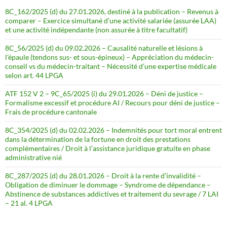
8C_162/2025 (d) du 27.01.2026, destiné à la publication – Revenus à
comparer – Exercice simultané d’une activité salariée (assurée LAA)
et une activité indépendante (non assurée à titre facultatif)
8C_56/2025 (d) du 09.02.2026 – Causalité naturelle et lésions à
l’épaule (tendons sus- et sous-épineux) – Appréciation du médecin-
conseil vs du médecin-traitant – Nécessité d’une expertise médicale
selon art. 44 LPGA
ATF 152 V 2 – 9C_65/2025 (i) du 29.01.2026 – Déni de justice –
Formalisme excessif et procédure AI / Recours pour déni de justice –
Frais de procédure cantonale
8C_354/2025 (d) du 02.02.2026 – Indemnités pour tort moral entrent
dans la détermination de la fortune en droit des prestations
complémentaires / Droit à l’assistance juridique gratuite en phase
administrative nié
8C_287/2025 (d) du 28.01.2026 – Droit à la rente d’invalidité –
Obligation de diminuer le dommage – Syndrome de dépendance –
Abstinence de substances addictives et traitement du sevrage / 7 LAI
– 21 al. 4 LPGA