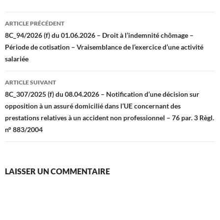
Navigation
ARTICLE PRÉCÉDENT
des
8C_94/2026 (f) du 01.06.2026 – Droit à l’indemnité chômage –
Période de cotisation – Vraisemblance de l’exercice d’une activité
articles
salariée
ARTICLE SUIVANT
8C_307/2025 (f) du 08.04.2026 – Notification d’une décision sur
opposition à un assuré domicilié dans l’UE concernant des
prestations relatives à un accident non professionnel – 76 par. 3 Règl.
n° 883/2004
LAISSER UN COMMENTAIRE