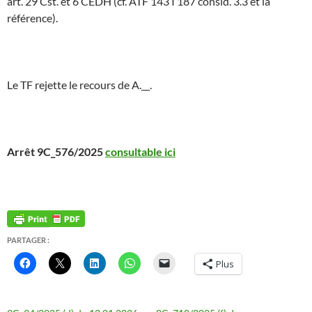
art. 29 Cst. et 6 CEDH (cf. ATF 143 I 187 consid. 3.3 et la
référence).
Le TF rejette le recours de A.__.
Arrêt 9C_576/2025
consultable ici
PARTAGER :
Plus