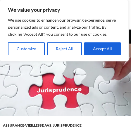
Aller
We value your privacy
au
contenu
We use cookies to enhance your browsing experience, serve
personalized ads or content, and analyze our traffic. By
Recherche
clicking "Accept All", you consent to our use of cookies.
Assurances-sociales.info
MENU
Customize
Reject All
Accept All
PRINCI
ASSURANCE-VIEILLESSE AVS
,
JURISPRUDENCE