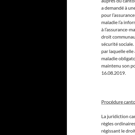
auprès du canton
a demandé à une c
pour l’assurance
maladie l’a infor
à l’assurance-ma
droit communaut
sécurité sociale
par laquelle elle
maladie obligatoi
maintenu son poi
16.08.2019.
Procédure cant
La juridiction ca
règles ordinaires
régissant le droi