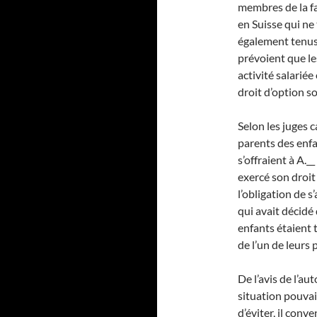
membres de la fa
en Suisse qui ne 
également tenus d
prévoient que le
activité salarié
droit d’option so
Selon les juges 
parents des enfa
s’offraient à A.__
exercé son droit
l’obligation de s
qui avait décidé 
enfants étaient 
de l’un de leurs
De l’avis de l’au
situation pouvait
d’éviter, il conv