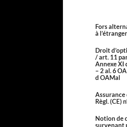
Fors altern
à l’étrange
Droit d’op
/ art. 11 pa
Annexe XI d
– 2 al. 6 OA
d OAMal
Assurance d
Règl. (CE) 
Notion de 
survenant 