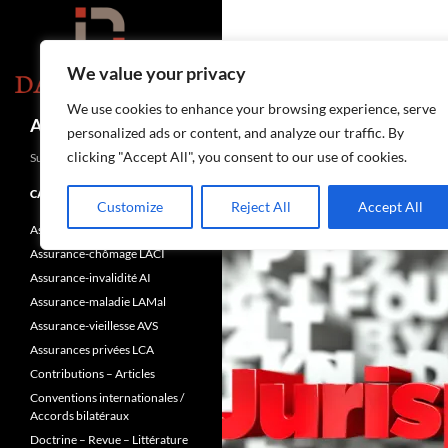
Aller
au
contenu
We value your privacy
We use cookies to enhance your browsing experience, serve
Recherche
Assurances-sociales.info
personalized ads or content, and analyze our traffic. By
clicking "Accept All", you consent to our use of cookies.
Suisse
CATÉGORIES
Customize
Reject All
Accept All
Assurance-accidents LAA
Assurance-chômage LACI
Assurance-invalidité AI
Assurance-maladie LAMal
Assurance-vieillesse AVS
Assurances privées LCA
Contributions – Articles
Conventions internationales /
Accords bilatéraux
Doctrine – Revue – Littérature