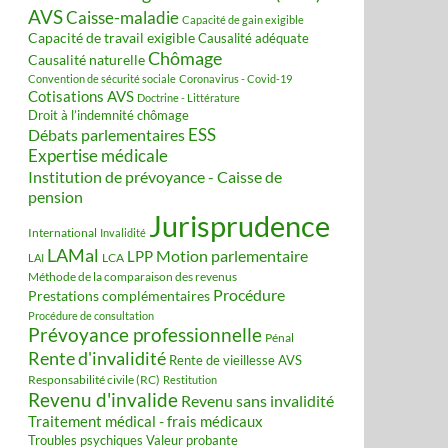
AVS
Caisse-maladie
Capacité de gain exigible
Capacité de travail exigible
Causalité adéquate
Chômage
Causalité naturelle
Convention de sécurité sociale
Coronavirus - Covid-19
Cotisations AVS
Doctrine - Littérature
Droit à l’indemnité chômage
ESS
Débats parlementaires
Expertise médicale
Institution de prévoyance - Caisse de
pension
Jurisprudence
International
Invalidité
LAMal
Motion parlementaire
LPP
LCA
LAI
Méthode de la comparaison des revenus
Procédure
Prestations complémentaires
Procédure de consultation
Prévoyance professionnelle
Pénal
Rente d'invalidité
Rente de vieillesse AVS
Responsabilité civile (RC)
Restitution
Revenu d'invalide
Revenu sans invalidité
Traitement médical - frais médicaux
Valeur probante
Troubles psychiques