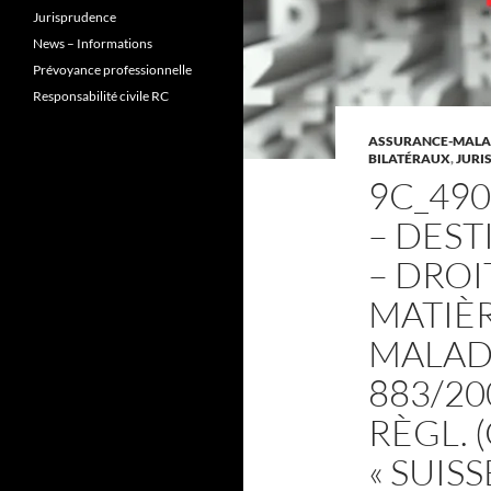
Jurisprudence
News – Informations
Prévoyance professionnelle
Responsabilité civile RC
ASSURANCE-MALA
BILATÉRAUX
,
JURI
9C_490
– DEST
– DROI
MATIÈR
MALADI
883/20
RÈGL. (
« SUISS