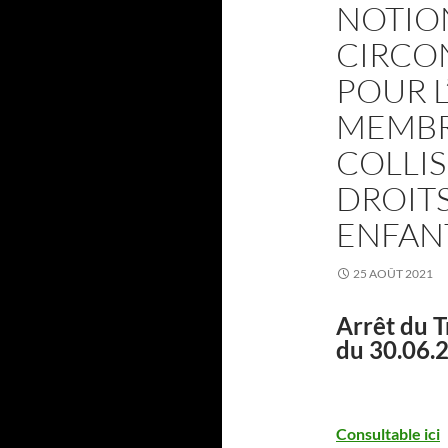
NOTIO
CIRCO
POUR L
MEMBRE
COLLIS
DROITS
ENFAN
25 AOÛT 2021
Arrêt du T
du 30.06.2
Consultable ici