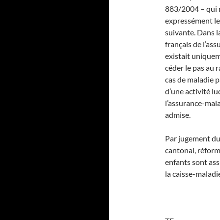
883/2004 – qui n
expressément le 
suivante. Dans l
français de l’as
existait uniqueme
céder le pas au 
cas de maladie p
d’une activité lu
l’assurance-mala
admise.
Par jugement du 
cantonal, réform
enfants sont ass
la caisse-maladi