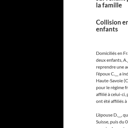
la famille
Collision e
enfants
Domiciliés en Fr
deux enfants, A._
reprendre une ac
l’époux C.__ a i
Haute-Savoie (C
pour le régime f
affilié à celui-ci
ont été affiliés
L’épouse D.__, q
Suisse, puis du 