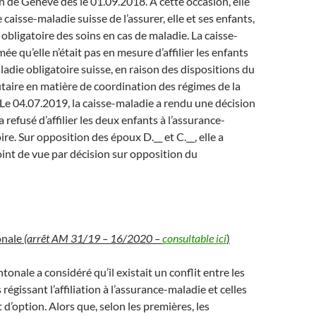
 de Genève dès le 01.09.2018. A cette occasion, elle
aisse-maladie suisse de l’assurer, elle et ses enfants,
 obligatoire des soins en cas de maladie. La caisse-
mée qu’elle n’était pas en mesure d’affilier les enfants
ladie obligatoire suisse, en raison des dispositions du
aire en matière de coordination des régimes de la
. Le 04.07.2019, la caisse-maladie a rendu une décision
 a refusé d’affilier les deux enfants à l’assurance-
re. Sur opposition des époux D.__ et C.__, elle a
nt de vue par décision sur opposition du
onale
(arrêt AM 31/19 – 16/2020 –
consultable ici
)
ntonale a considéré qu’il existait un conflit entre les
 régissant l’affiliation à l’assurance-maladie et celles
t d’option. Alors que, selon les premières, les