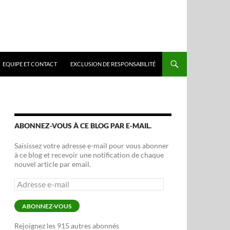
EQUIPE ET CONTACT
EXCLUSION DE RESPONSABILITÉ
ABONNEZ-VOUS À CE BLOG PAR E-MAIL.
Saisissez votre adresse e-mail pour vous abonner
à ce blog et recevoir une notification de chaque
nouvel article par email.
Adresse
e-
mail
ABONNEZ-VOUS
Rejoignez les 915 autres abonnés