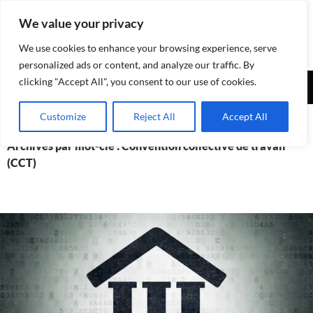
Aller
We value your privacy
au
contenu
We use cookies to enhance your browsing experience, serve
personalized ads or content, and analyze our traffic. By
Recherche
clicking "Accept All", you consent to our use of cookies.
Assurances-sociales.info
MENU
Customize
Reject All
Accept All
PRINCI
Archives par mot-clé : Convention collective de travail
(CCT)