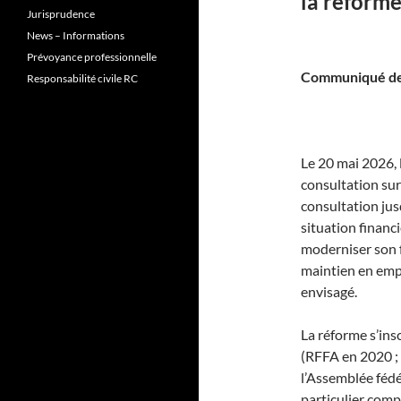
la réform
Jurisprudence
News – Informations
Prévoyance professionnelle
Communiqué de 
Responsabilité civile RC
Le 20 mai 2026, 
consultation sur
consultation jus
situation financ
moderniser son f
maintien en empl
envisagé.
La réforme s’ins
(RFFA en 2020 ;
l’Assemblée fédé
particulier compt