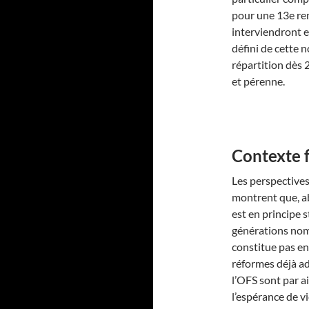
pour une 13e re
interviendront 
défini de cette n
répartition dès 
et pérenne.
Contexte 
Les perspectives
montrent que, abs
est en principe s
générations nom
constitue pas en
réformes déjà a
l’OFS sont par a
l’espérance de vi