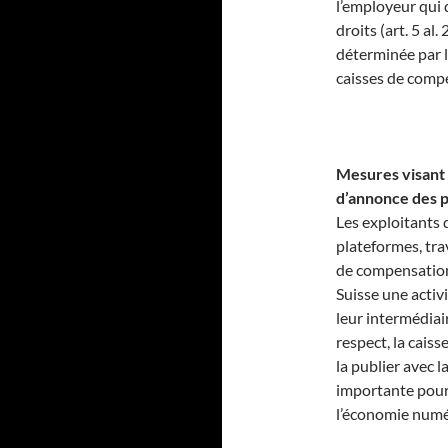
l’employeur qui 
droits (art. 5 al
déterminée par 
caisses de comp
Mesures visant à
d’annonce des p
Les exploitants
plateformes, tra
de compensation
Suisse une activ
leur intermédiair
respect, la cais
la publier avec l
importante pour 
l’économie numé