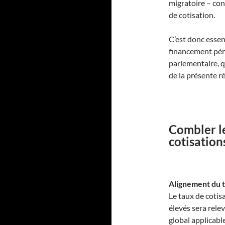
migratoire – con
de cotisation.
C’est donc essent
financement pér
parlementaire, q
de la présente r
Combler le
cotisation
Alignement du t
Le taux de coti
élevés sera rele
global applicabl