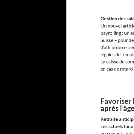
Gestion des sala
Un nouvel articl
payrolling : un 
Suisse – pour dé
d’affilié de ce t
légales de l’emp
La caisse de com
en cas de retar
Favoriser 
après l’âg
Retraite antici
Les actuels taux
versement antici