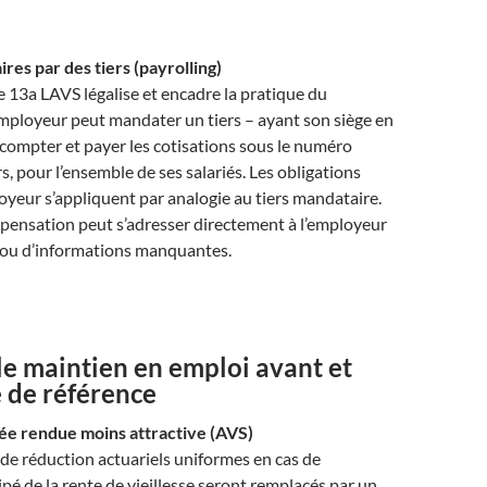
ires par des tiers (payrolling)
e 13a LAVS légalise et encadre la pratique du
employeur peut mandater un tiers – ayant son siège en
compter et payer les cotisations sous le numéro
iers, pour l’ensemble de ses salariés. Les obligations
loyeur s’appliquent par analogie au tiers mandataire.
pensation peut s’adresser directement à l’employeur
d ou d’informations manquantes.
le maintien en emploi avant et
e de référence
pée rendue moins attractive (AVS)
 de réduction actuariels uniformes en cas de
pé de la rente de vieillesse seront remplacés par un