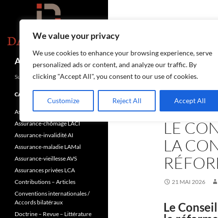
Aller
au
contenu
We value your privacy
We use cookies to enhance your browsing experience, serve
Recherche
Assurances-sociales.info
personalized ads or content, and analyze our traffic. By
clicking "Accept All", you consent to our use of cookies.
Suisse
CATÉGORIES
Customize
Reject All
Accept All
ASSURANCE-VIEILL
Assurance-accidents LAA
LE CON
Assurance-chômage LACI
Assurance-invalidité AI
LA CON
Assurance-maladie LAMal
RÉFOR
Assurance-vieillesse AVS
Assurances privées LCA
Contributions – Articles
21 MAI 2026
Conventions internationales /
Accords bilatéraux
Le Conseil
Doctrine – Revue – Littérature