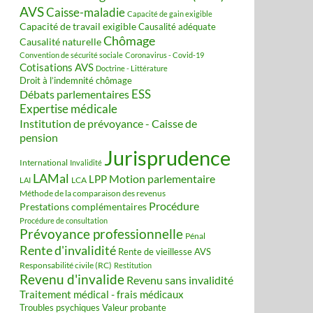
AVS
Caisse-maladie
Capacité de gain exigible
Capacité de travail exigible
Causalité adéquate
Chômage
Causalité naturelle
Convention de sécurité sociale
Coronavirus - Covid-19
Cotisations AVS
Doctrine - Littérature
Droit à l’indemnité chômage
ESS
Débats parlementaires
Expertise médicale
Institution de prévoyance - Caisse de
pension
Jurisprudence
International
Invalidité
LAMal
Motion parlementaire
LPP
LCA
LAI
Méthode de la comparaison des revenus
Procédure
Prestations complémentaires
Procédure de consultation
Prévoyance professionnelle
Pénal
Rente d'invalidité
Rente de vieillesse AVS
Responsabilité civile (RC)
Restitution
Revenu d'invalide
Revenu sans invalidité
Traitement médical - frais médicaux
Valeur probante
Troubles psychiques