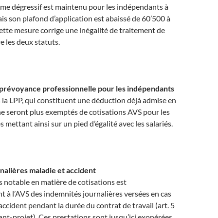
ème dégressif est maintenu pour les indépendants à
ais son plafond d’application est abaissé de 60’500 à
ette mesure corrige une inégalité de traitement de
e les deux statuts.
 prévoyance professionnelle pour les indépendants
 la LPP, qui constituent une déduction déjà admise en
 ne seront plus exemptés de cotisations AVS pour les
 mettant ainsi sur un pied d’égalité avec les salariés.
nalières maladie et accident
s notable en matière de cotisations est
nt à l’AVS des indemnités journalières versées en cas
’accident
pendant la durée du contrat de travail
(art. 5
vant-projet). Ces prestations sont jusqu’ici exonérées,