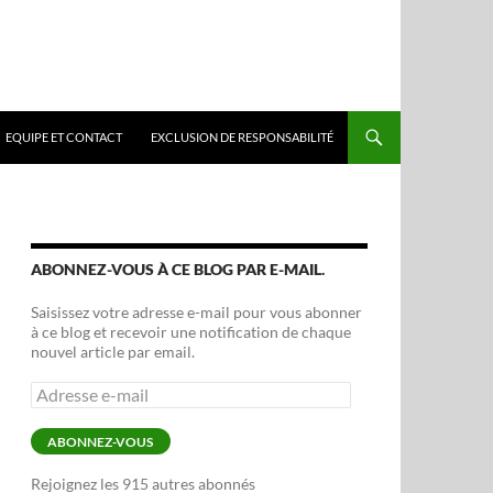
EQUIPE ET CONTACT
EXCLUSION DE RESPONSABILITÉ
ABONNEZ-VOUS À CE BLOG PAR E-MAIL.
Saisissez votre adresse e-mail pour vous abonner
à ce blog et recevoir une notification de chaque
nouvel article par email.
Adresse
e-
mail
ABONNEZ-VOUS
Rejoignez les 915 autres abonnés