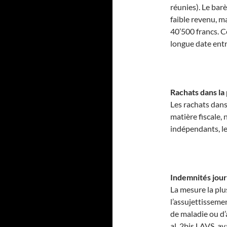
réunies). Le bar
faible revenu, m
40’500 francs. C
longue date entr
Rachats dans la
Les rachats dans
matière fiscale,
indépendants, les
Indemnités jour
La mesure la plu
l’assujettisseme
de maladie ou d
al. 2bis LAVS, a