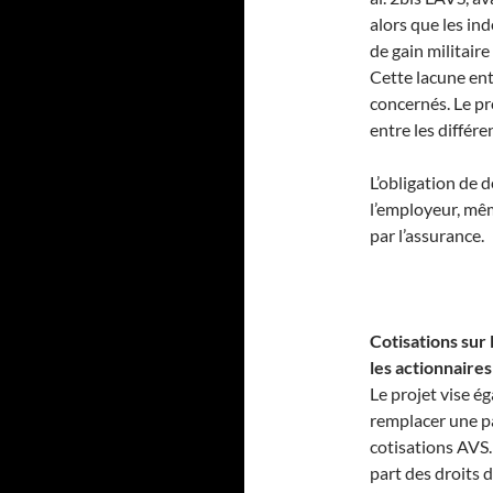
alors que les in
de gain militaire
Cette lacune ent
concernés. Le pr
entre les différ
L’obligation de
l’employeur, mêm
par l’assurance.
Cotisations sur
les actionnaire
Le projet vise é
remplacer une pa
cotisations AVS. 
part des droits d