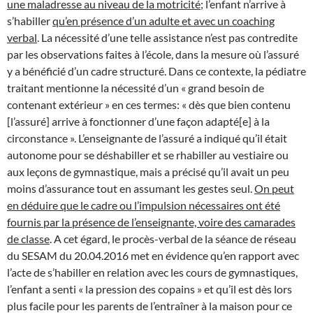
une maladresse au niveau de la motricité
; l’enfant n’arrive à
s’habiller
qu’en présence d’un adulte et avec un coaching
verbal
. La nécessité d’une telle assistance n’est pas contredite
par les observations faites à l’école, dans la mesure où l’assuré
y a bénéficié d’un cadre structuré. Dans ce contexte, la pédiatre
traitant mentionne la nécessité d’un « grand besoin de
contenant extérieur » en ces termes: « dès que bien contenu
[l’assuré] arrive à fonctionner d’une façon adapté[e] à la
circonstance ». L’enseignante de l’assuré a indiqué qu’il était
autonome pour se déshabiller et se rhabiller au vestiaire ou
aux leçons de gymnastique, mais a précisé qu’il avait un peu
moins d’assurance tout en assumant les gestes seul.
On peut
en déduire que le cadre ou l’impulsion nécessaires ont été
fournis par la présence de l’enseignante, voire des camarades
de classe
. A cet égard, le procès-verbal de la séance de réseau
du SESAM du 20.04.2016 met en évidence qu’en rapport avec
l’acte de s’habiller en relation avec les cours de gymnastiques,
l’enfant a senti « la pression des copains » et qu’il est dès lors
plus facile pour les parents de l’entraîner à la maison pour ce