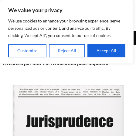
Aller
We value your privacy
au
contenu
We use cookies to enhance your browsing experience, serve
personalized ads or content, and analyze our traffic. By
Recherche
clicking "Accept All", you consent to our use of cookies.
Assurances-sociales.info
MENU
Customize
Reject All
Accept All
PRINCI
Archives par mot-clé : Allocation pour impotent