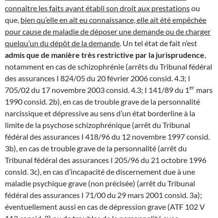
connaître les faits ayant établi son droit aux prestations
ou
que,
bien qu’elle en ait eu connaissance, elle ait été empêchée
pour cause de maladie de déposer une demande ou de charger
quelqu’un du dépôt de la demande
. Un tel état de fait n’est
admis que de manière très restrictive par la jurisprudence
,
notamment en cas de schizophrénie (arrêts du Tribunal fédéral
des assurances I 824/05 du 20 février 2006 consid. 4.3; I
er
705/02 du 17 novembre 2003 consid. 4.3; I 141/89 du 1
mars
1990 consid. 2b), en cas de trouble grave de la personnalité
narcissique et dépressive au sens d’un état borderline à la
limite de la psychose schizophrénique (arrêt du Tribunal
fédéral des assurances I 418/96 du 12 novembre 1997 consid.
3b), en cas de trouble grave de la personnalité (arrêt du
Tribunal fédéral des assurances I 205/96 du 21 octobre 1996
consid. 3c), en cas d’incapacité de discernement due à une
maladie psychique grave (non précisée) (arrêt du Tribunal
fédéral des assurances I 71/00 du 29 mars 2001 consid. 3a);
éventuellement aussi en cas de dépression grave (ATF 102 V