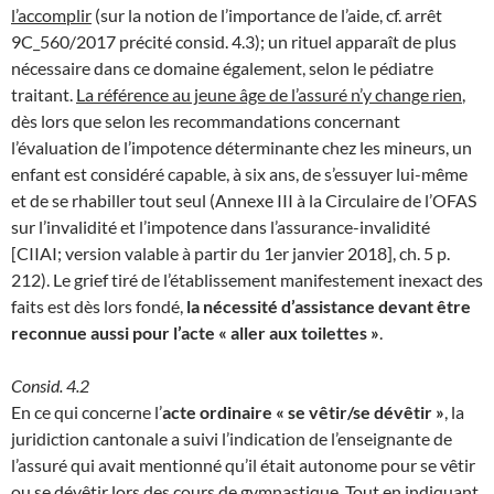
l’accomplir
(sur la notion de l’importance de l’aide, cf. arrêt
9C_560/2017 précité consid. 4.3); un rituel apparaît de plus
nécessaire dans ce domaine également, selon le pédiatre
traitant.
La référence au jeune âge de l’assuré n’y change rien
,
dès lors que selon les recommandations concernant
l’évaluation de l’impotence déterminante chez les mineurs, un
enfant est considéré capable, à six ans, de s’essuyer lui-même
et de se rhabiller tout seul (Annexe III à la Circulaire de l’OFAS
sur l’invalidité et l’impotence dans l’assurance-invalidité
[CIIAI; version valable à partir du 1er janvier 2018], ch. 5 p.
212). Le grief tiré de l’établissement manifestement inexact des
faits est dès lors fondé,
la nécessité d’assistance devant être
reconnue aussi pour l’acte « aller aux toilettes »
.
Consid. 4.2
En ce qui concerne l’
acte ordinaire « se vêtir/se dévêtir »
, la
juridiction cantonale a suivi l’indication de l’enseignante de
l’assuré qui avait mentionné qu’il était autonome pour se vêtir
ou se dévêtir lors des cours de gymnastique. Tout en indiquant