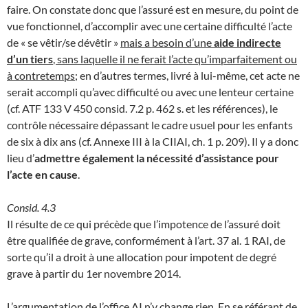
faire. On constate donc que l’assuré est en mesure, du point de
vue fonctionnel, d’accomplir avec une certaine difficulté l’acte
de « se vêtir/se dévêtir »
mais a besoin d’une
aide indirecte
d’un tiers
, sans laquelle il ne ferait l’acte qu’imparfaitement ou
à contretemps
; en d’autres termes, livré à lui-même, cet acte ne
serait accompli qu’avec difficulté ou avec une lenteur certaine
(cf. ATF 133 V 450 consid. 7.2 p. 462 s. et les références), le
contrôle nécessaire dépassant le cadre usuel pour les enfants
de six à dix ans (cf. Annexe III à la CIIAI, ch. 1 p. 209). Il y a donc
lieu d’
admettre également la nécessité d’assistance pour
l’acte en cause
.
Consid. 4.3
Il résulte de ce qui précède que l’impotence de l’assuré doit
être qualifiée de grave, conformément à l’art. 37 al. 1 RAI, de
sorte qu’il a droit à une allocation pour impotent de degré
grave à partir du 1er novembre 2014.
L’argumentation de l’office AI n’y change rien. En se référant de