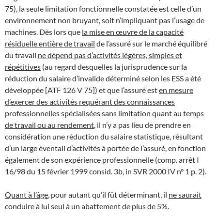
75), la seule limitation fonctionnelle constatée est celle d’un
environnement non bruyant, soit n’impliquant pas l’usage de
machines. Dès lors que
la mise en œuvre de la capacité
résiduelle entière de travail
de l’assuré sur le marché équilibré
du travail
ne dépend pas d’activités légères, simples et
répétitives
(au regard desquelles la jurisprudence sur la
réduction du salaire d’invalide déterminé selon les ESS a été
développée [ATF 126 V 75]) et que l’assuré est
en mesure
d’exercer des activités requérant des connaissances
professionnelles spécialisées sans limitation quant au temps
de travail ou au rendement
, il n’y a pas lieu de prendre en
considération une réduction du salaire statistique, résultant
d’un large éventail d’activités à portée de l’assuré, en fonction
également de son expérience professionnelle (comp. arrêt I
16/98 du 15 février 1999 consid. 3b, in SVR 2000 IV n° 1 p. 2).
Quant à l’âge
, pour autant qu’il fût déterminant, il
ne saurait
conduire
à lui seul
à un abattement
de plus de 5%
.