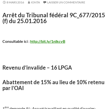
8 MARS 2016
IONTA
LAISSER UN COMMENTAIRE
Arrêt du Tribunal fédéral 9C_677/2015
(f) du 25.01.2016
Consultable ici :
http://bit.ly/1nlkcvB
Revenu d’invalide – 16 LPGA
Abattement de 15% au lieu de 10% retenu
par l’OAI
ère
1
demande AI : Assuré travaillant en qualité d’ouvrier-