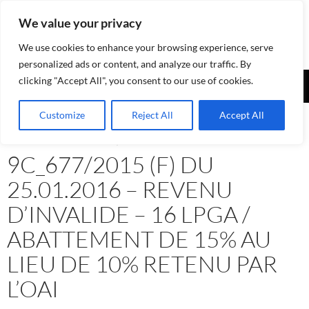
Aller
We value your privacy
au
contenu
We use cookies to enhance your browsing experience, serve
personalized ads or content, and analyze our traffic. By
Recherche
clicking "Accept All", you consent to our use of cookies.
Assurances-sociales.info
MENU
Customize
Reject All
Accept All
PRINCI
ASSURANCE-INVALIDITÉ AI
,
JURISPRUDENCE
9C_677/2015 (F) DU
25.01.2016 – REVENU
D’INVALIDE – 16 LPGA /
ABATTEMENT DE 15% AU
LIEU DE 10% RETENU PAR
L’OAI