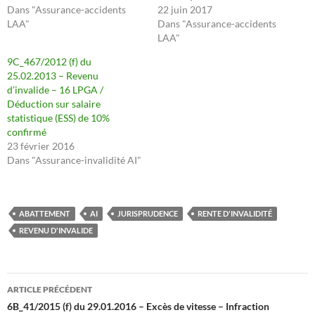
Dans "Assurance-accidents
22 juin 2017
LAA"
Dans "Assurance-accidents
LAA"
9C_467/2012 (f) du
25.02.2013 – Revenu
d’invalide – 16 LPGA /
Déduction sur salaire
statistique (ESS) de 10%
confirmé
23 février 2016
Dans "Assurance-invalidité AI"
ABATTEMENT
AI
JURISPRUDENCE
RENTE D'INVALIDITÉ
REVENU D'INVALIDE
Navigation
ARTICLE PRÉCÉDENT
des
6B_41/2015 (f) du 29.01.2016 – Excès de vitesse – Infraction