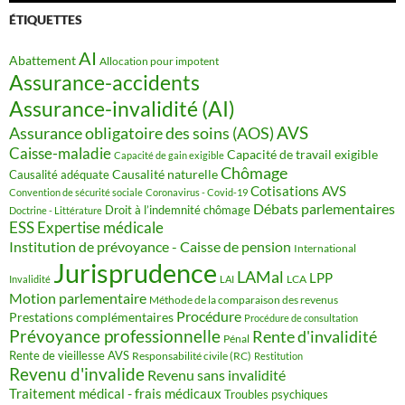
ÉTIQUETTES
AI
Abattement
Allocation pour impotent
Assurance-accidents
Assurance-invalidité (AI)
AVS
Assurance obligatoire des soins (AOS)
Caisse-maladie
Capacité de travail exigible
Capacité de gain exigible
Chômage
Causalité naturelle
Causalité adéquate
Cotisations AVS
Convention de sécurité sociale
Coronavirus - Covid-19
Débats parlementaires
Droit à l’indemnité chômage
Doctrine - Littérature
ESS
Expertise médicale
Institution de prévoyance - Caisse de pension
International
Jurisprudence
LAMal
LPP
LCA
Invalidité
LAI
Motion parlementaire
Méthode de la comparaison des revenus
Procédure
Prestations complémentaires
Procédure de consultation
Prévoyance professionnelle
Rente d'invalidité
Pénal
Rente de vieillesse AVS
Responsabilité civile (RC)
Restitution
Revenu d'invalide
Revenu sans invalidité
Traitement médical - frais médicaux
Troubles psychiques