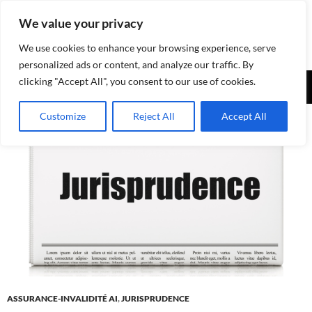
Aller
We value your privacy
au
contenu
We use cookies to enhance your browsing experience, serve
personalized ads or content, and analyze our traffic. By
Recherche
clicking "Accept All", you consent to our use of cookies.
Assurances-sociales.info
MENU
Customize
Reject All
Accept All
PRINCI
ASSURANCE-INVALIDITÉ AI
,
JURISPRUDENCE