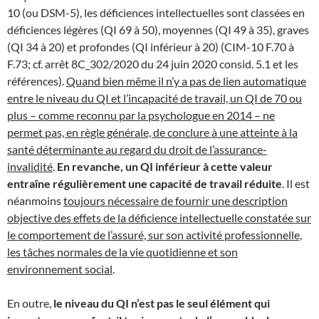
10 (ou DSM-5), les déficiences intellectuelles sont classées en
déficiences légères (QI 69 à 50), moyennes (QI 49 à 35), graves
(QI 34 à 20) et profondes (QI inférieur à 20) (CIM-10 F.70 à
F.73; cf. arrêt 8C_302/2020 du 24 juin 2020 consid. 5.1 et les
références).
Quand bien même il n’y a pas de lien automatique
entre le niveau du QI et l’incapacité de travail, un QI de 70 ou
plus – comme reconnu par la psychologue en 2014 – ne
permet pas, en règle générale, de conclure à une atteinte à la
santé déterminante au regard du droit de l’assurance-
invalidité
.
En revanche, un QI inférieur à cette valeur
entraîne régulièrement une capacité de travail réduite
. Il est
néanmoins
toujours nécessaire de fournir une description
objective des effets de la déficience intellectuelle constatée sur
le comportement de l’assuré, sur son activité professionnelle,
les tâches normales de la vie quotidienne et son
environnement social
.
En outre,
le niveau du QI n’est pas le seul élément qui