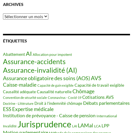
ARCHIVES
Archives
ÉTIQUETTES
AI
Abattement
Allocation pour impotent
Assurance-accidents
Assurance-invalidité (AI)
AVS
Assurance obligatoire des soins (AOS)
Caisse-maladie
Capacité de travail exigible
Capacité de gain exigible
Chômage
Causalité naturelle
Causalité adéquate
Cotisations AVS
Convention de sécurité sociale
Coronavirus - Covid-19
Débats parlementaires
Droit à l’indemnité chômage
Doctrine - Littérature
ESS
Expertise médicale
Institution de prévoyance - Caisse de pension
International
Jurisprudence
LAMal
LPP
LCA
Invalidité
LAI
Motion parlementaire
Méthode de la comparaison des revenus