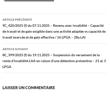
Navigation
ARTICLE PRÉCÉDENT
des
9C_420/2025 (f) du 07.11.2025 – Revenu avec invalidité – Capacité
de travail et de gain exigible dans une activité adaptée vs capacité de
articles
travail exercée et de gain effective / 16 LPGA – 28a LAI
ARTICLE SUIVANT
8C_399/2025 (f) du 19.11.2025 – Suspension du versement de la
rente d’invalidité LAA en raison d’une détention préventive – 21 al. 5
LPGA
LAISSER UN COMMENTAIRE