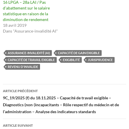
16 LPGA – 28a LAI / Pas
d’abattement sur le salaire
statistique en raison de la
diminution de rendement
18 avril 2019
Dans "Assurance-invalidité AI"
ASSURANCE-INVALIDITÉ (AI)
CAPACITÉ DE GAIN EXIGIBLE
CAPACITÉ DE TRAVAIL EXIGIBLE
EXIGIBILITÉ
JURISPRUDENCE
REVENU D'INVALIDE
Navigation
ARTICLE PRÉCÉDENT
des
9C_19/2025 (f) du 18.11.2025 – Capacité de travail exigible –
Diagnostics (non-)incapacitants – Rôle respectif du médecin et de
articles
l’administration – Analyse des indicateurs standards
ARTICLE SUIVANT