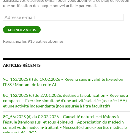
Saisissez votre adresse e-mail pour vous abonner à ce blog et recevoir
une notification de chaque nouvel article par email.
Adresse
e-
mail
ABONNEZ-VOUS
Rejoignez les 915 autres abonnés
ARTICLES RÉCENTS
9C_163/2025 (f) du 19.02.2026 – Revenu sans invalidité fixé selon
l’ESS / Montant de la rente AI
8C_162/2025 (d) du 27.01.2026, destiné à la publication – Revenus à
comparer – Exercice simultané d’une activité salariée (assurée LAA)
et une activité indépendante (non assurée à titre facultatif)
8C_56/2025 (d) du 09.02.2026 – Causalité naturelle et lésions à
l’épaule (tendons sus- et sous-épineux) – Appréciation du médecin-
conseil vs du médecin-traitant – Nécessité d’une expertise médicale
selon art. 44 LPGA