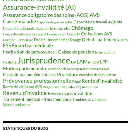
Assurance-invalidité (AI)
AVS
Assurance obligatoire des soins (AOS)
Caisse-maladie
Capacité de travail exigible
Capacité de gain exigible
Chômage
Causalité naturelle
Causalité adéquate
Cotisations AVS
Convention de sécurité sociale
Coronavirus - Covid-19
Débats parlementaires
Droit à l’indemnité chômage
Doctrine - Littérature
ESS
Expertise médicale
Institution de prévoyance - Caisse de pension
International
Jurisprudence
LAMal
LPP
LCA
Invalidité
LAI
Motion parlementaire
Méthode de la comparaison des revenus
Procédure
Prestations complémentaires
Procédure de consultation
Prévoyance professionnelle
Rente d'invalidité
Pénal
Rente de vieillesse AVS
Responsabilité civile (RC)
Restitution
Revenu d'invalide
Revenu sans invalidité
Traitement médical - frais médicaux
Troubles psychiques
Valeur probante
STATISTIQUES DU BLOG