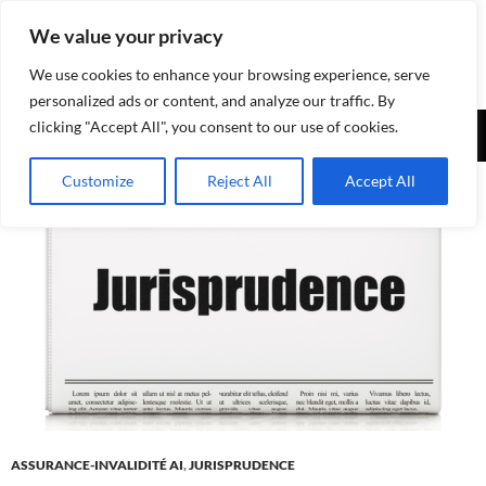
Aller
We value your privacy
au
contenu
We use cookies to enhance your browsing experience, serve
personalized ads or content, and analyze our traffic. By
Recherche
clicking "Accept All", you consent to our use of cookies.
Assurances-sociales.info
MENU
Customize
Reject All
Accept All
PRINCI
ASSURANCE-INVALIDITÉ AI
,
JURISPRUDENCE