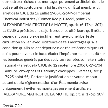
de mettre en échec « les montages purement artificiels dont le
but serait de contourner la loi fiscale » d’un État membre
(cf.
arrêt de la CJCE du 16 juillet 1988 C-264/96 Imperial
Chemical Industries / Colmer, Rec. p. I-4695, point 26;
ALEXANDRE MAITROT DE LA MOTTE, op. cit, n° 176 p. 307).
La CJUE a précisé dans sa jurisprudence ultérieure qu’il n’était
cependant possible de justifier l’entrave d’une liberté de
circulation en lien avec l’existence de tels montages qu’à la
condition qu »‘ils soient dépourvus de réalité économique » et
qu’ils poursuivent « le but d’éluder l’impôt normalement dû sur
les bénéfices générés par des activités réalisées sur le territoire
national » (arrêt de la CJUE du 12 septembre 2006 C-196/04
Cadbury Schweppes et Cadbury Schweppes Overseas, Rec. p.
I-7995 point 55). Partant, la justification ne vaut que pour
autant que la réglementation d’un État membre vise
uniquement à éviter les montages purement artificiels
(ALEXANDRE MAITROT DE LA MOTTE, op. cit., n° 176 p. 309).
Consid. 7.2.2