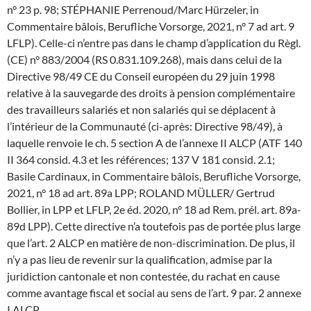
n° 23 p. 98; STÉPHANIE Perrenoud/Marc Hürzeler, in
Commentaire bâlois, Berufliche Vorsorge, 2021, n° 7 ad art. 9
LFLP). Celle-ci n’entre pas dans le champ d’application du Règl.
(CE) n° 883/2004 (RS 0.831.109.268), mais dans celui de la
Directive 98/49 CE du Conseil européen du 29 juin 1998
relative à la sauvegarde des droits à pension complémentaire
des travailleurs salariés et non salariés qui se déplacent à
l’intérieur de la Communauté (ci-après: Directive 98/49), à
laquelle renvoie le ch. 5 section A de l’annexe II ALCP (ATF 140
II 364 consid. 4.3 et les références; 137 V 181 consid. 2.1;
Basile Cardinaux, in Commentaire bâlois, Berufliche Vorsorge,
2021, n° 18 ad art. 89a LPP; ROLAND MÜLLER/ Gertrud
Bollier, in LPP et LFLP, 2e éd. 2020, n° 18 ad Rem. prél. art. 89a-
89d LPP). Cette directive n’a toutefois pas de portée plus large
que l’art. 2 ALCP en matière de non-discrimination. De plus, il
n’y a pas lieu de revenir sur la qualification, admise par la
juridiction cantonale et non contestée, du rachat en cause
comme avantage fiscal et social au sens de l’art. 9 par. 2 annexe
I ALCP.