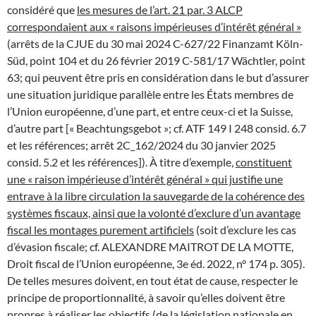
considéré que
les mesures de l’art. 21 par. 3 ALCP
correspondaient aux « raisons impérieuses d’intérêt général »
(arrêts de la CJUE du 30 mai 2024 C-627/22 Finanzamt Köln-
Süd, point 104 et du 26 février 2019 C-581/17 Wächtler, point
63; qui peuvent être pris en considération dans le but d’assurer
une situation juridique parallèle entre les États membres de
l’Union européenne, d’une part, et entre ceux-ci et la Suisse,
d’autre part [« Beachtungsgebot »; cf. ATF 149 I 248 consid. 6.7
et les références; arrêt 2C_162/2024 du 30 janvier 2025
consid. 5.2 et les références]). À titre d’exemple,
constituent
une « raison impérieuse d’intérêt général » qui justifie une
entrave à la libre circulation la sauvegarde de la cohérence des
systèmes fiscaux, ainsi que la volonté d’exclure d’un avantage
fiscal les montages purement artificiels
(soit d’exclure les cas
d’évasion fiscale; cf. ALEXANDRE MAITROT DE LA MOTTE,
Droit fiscal de l’Union européenne, 3e éd. 2022, n° 174 p. 305).
De telles mesures doivent, en tout état de cause, respecter le
principe de proportionnalité, à savoir qu’elles doivent être
propres à réaliser les objectifs (de la législation nationale en