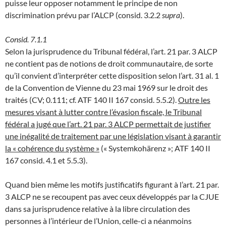
puisse leur opposer notamment le principe de non
discrimination prévu par l’ALCP (consid. 3.2.2
supra
).
Consid. 7.1.1
Selon la jurisprudence du Tribunal fédéral, l’art. 21 par. 3 ALCP
ne contient pas de notions de droit communautaire, de sorte
qu’il convient d’interpréter cette disposition selon l’art. 31 al. 1
de la Convention de Vienne du 23 mai 1969 sur le droit des
traités (CV; 0.111; cf. ATF 140 II 167 consid. 5.5.2).
Outre les
mesures visant à lutter contre l’évasion fiscale, le Tribunal
fédéral a jugé que l’art. 21 par. 3 ALCP permettait de justifier
une inégalité de traitement par une législation visant à garantir
la « cohérence du système »
(« Systemkohärenz »; ATF 140 II
167 consid. 4.1 et 5.5.3).
Quand bien même les motifs justificatifs figurant à l’art. 21 par.
3 ALCP ne se recoupent pas avec ceux développés par la CJUE
dans sa jurisprudence relative à la libre circulation des
personnes à l’intérieur de l’Union, celle-ci a néanmoins