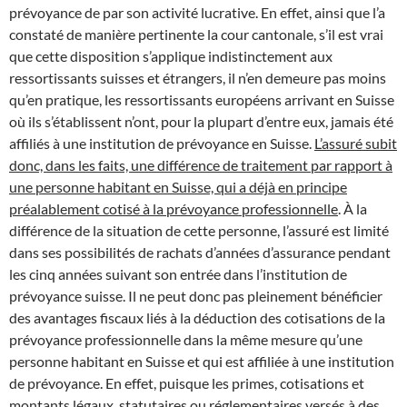
prévoyance de par son activité lucrative. En effet, ainsi que l’a
constaté de manière pertinente la cour cantonale, s’il est vrai
que cette disposition s’applique indistinctement aux
ressortissants suisses et étrangers, il n’en demeure pas moins
qu’en pratique, les ressortissants européens arrivant en Suisse
où ils s’établissent n’ont, pour la plupart d’entre eux, jamais été
affiliés à une institution de prévoyance en Suisse.
L’assuré subit
donc, dans les faits, une différence de traitement par rapport à
une personne habitant en Suisse, qui a déjà en principe
préalablement cotisé à la prévoyance professionnelle
. À la
différence de la situation de cette personne, l’assuré est limité
dans ses possibilités de rachats d’années d’assurance pendant
les cinq années suivant son entrée dans l’institution de
prévoyance suisse. Il ne peut donc pas pleinement bénéficier
des avantages fiscaux liés à la déduction des cotisations de la
prévoyance professionnelle dans la même mesure qu’une
personne habitant en Suisse et qui est affiliée à une institution
de prévoyance. En effet, puisque les primes, cotisations et
montants légaux, statutaires ou réglementaires versés à des