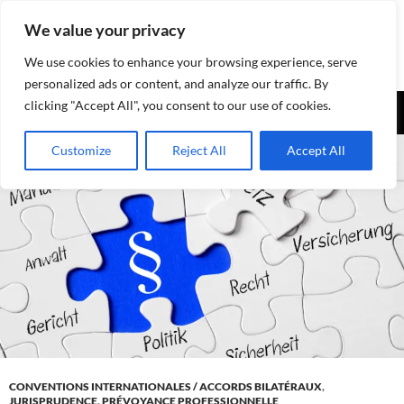
Aller
We value your privacy
au
contenu
We use cookies to enhance your browsing experience, serve
personalized ads or content, and analyze our traffic. By
Recherche
clicking "Accept All", you consent to our use of cookies.
Assurances-sociales.info
MENU
Customize
Reject All
Accept All
PRINCI
CONVENTIONS INTERNATIONALES / ACCORDS BILATÉRAUX
,
JURISPRUDENCE
,
PRÉVOYANCE PROFESSIONNELLE