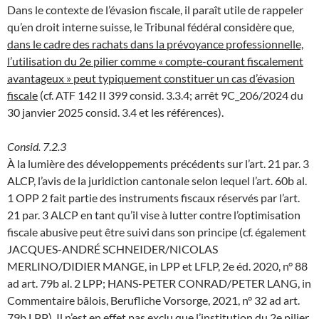
Dans le contexte de l’évasion fiscale, il paraît utile de rappeler
qu’en droit interne suisse, le Tribunal fédéral considère que,
dans le cadre des rachats dans la prévoyance professionnelle,
l’utilisation du 2e pilier comme « compte-courant fiscalement
avantageux » peut typiquement constituer un cas d’évasion
fiscale
(cf. ATF 142 II 399 consid. 3.3.4; arrêt 9C_206/2024 du
30 janvier 2025 consid. 3.4 et les références).
Consid. 7.2.3
À la lumière des développements précédents sur l’art. 21 par. 3
ALCP, l’avis de la juridiction cantonale selon lequel l’art. 60b al.
1 OPP 2 fait partie des instruments fiscaux réservés par l’art.
21 par. 3 ALCP en tant qu’il vise à lutter contre l’optimisation
fiscale abusive peut être suivi dans son principe (cf. également
JACQUES-ANDRÉ SCHNEIDER/NICOLAS
MERLINO/DIDIER MANGE, in LPP et LFLP, 2e éd. 2020, n° 88
ad art. 79b al. 2 LPP; HANS-PETER CONRAD/PETER LANG, in
Commentaire bâlois, Berufliche Vorsorge, 2021, n° 32 ad art.
79b LPP). Il n’est en effet pas exclu que l’institution du 2e pilier