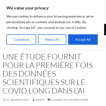
Aller
We value your privacy
au
contenu
We use cookies to enhance your browsing experience, serve
personalized ads or content, and analyze our traffic. By
Recherche
clicking "Accept All", you consent to our use of cookies.
Assurances-sociales.info
MENU
Customize
Reject All
Accept All
PRINCI
ASSURANCE-INVALIDITÉ AI
,
NEWS - INFORMATIONS
UNE ÉTUDE FOURNIT
POUR LA PREMIÈRE FOIS
DES DONNÉES
SCIENTIFIQUES SUR LE
COVID LONG DANS L’AI
31 JANVIER 2025
IONTA
LAISSER UN COMMENTAIRE