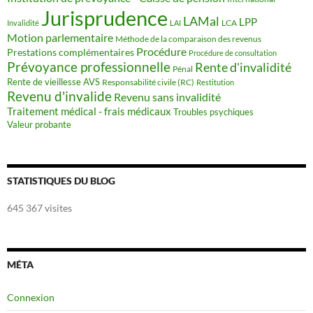
Jurisprudence
LAMal
LPP
LCA
Invalidité
LAI
Motion parlementaire
Méthode de la comparaison des revenus
Procédure
Prestations complémentaires
Procédure de consultation
Prévoyance professionnelle
Rente d'invalidité
Pénal
Rente de vieillesse AVS
Responsabilité civile (RC)
Restitution
Revenu d'invalide
Revenu sans invalidité
Traitement médical - frais médicaux
Troubles psychiques
Valeur probante
STATISTIQUES DU BLOG
645 367 visites
MÉTA
Connexion