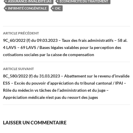
ASSURANCE-INVALIDITÉ (AI)
ECONOMICITÉ DU TRAITEMENT
INFIRMITÉ CONGÉNITALE
OIC
Navigation
ARTICLE PRÉCÉDENT
des
9C_60/2022 (f) du 09.03.2023 – Taux des frais administratifs – 58 al.
4 LAVS – 69 LAVS / Bases légales valables pour la perception des
articles
cotisations sociales par la caisse de compensation
ARTICLE SUIVANT
8C_580/2022 (f) du 31.03.2023 – Abattement sur le revenu d’invalide
ESS – Excès du pouvoir d’appréciation du tribunal cantonal / IPAI –
Rôle du médecin vs tâches de l’administration et du juge –
Appréciation médicale n’est pas du ressort des juges
LAISSER UN COMMENTAIRE