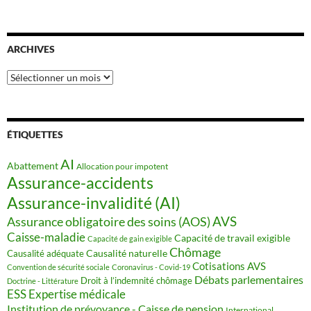
ARCHIVES
Archives
ÉTIQUETTES
AI
Abattement
Allocation pour impotent
Assurance-accidents
Assurance-invalidité (AI)
AVS
Assurance obligatoire des soins (AOS)
Caisse-maladie
Capacité de travail exigible
Capacité de gain exigible
Chômage
Causalité naturelle
Causalité adéquate
Cotisations AVS
Convention de sécurité sociale
Coronavirus - Covid-19
Débats parlementaires
Droit à l’indemnité chômage
Doctrine - Littérature
ESS
Expertise médicale
Institution de prévoyance - Caisse de pension
International