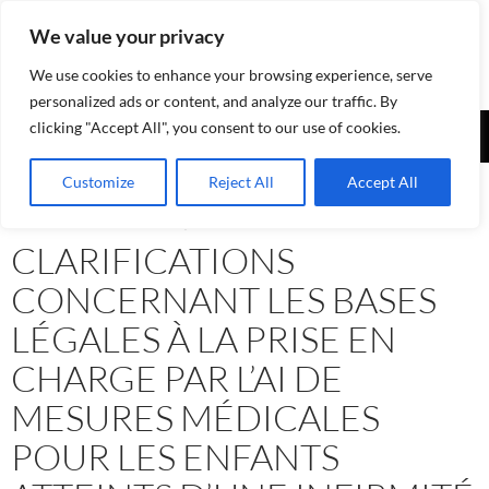
Aller
We value your privacy
au
contenu
We use cookies to enhance your browsing experience, serve
personalized ads or content, and analyze our traffic. By
Recherche
clicking "Accept All", you consent to our use of cookies.
Assurances-sociales.info
MENU
Customize
Reject All
Accept All
PRINCI
ASSURANCE-INVALIDITÉ AI
,
NEWS - INFORMATIONS
CLARIFICATIONS
CONCERNANT LES BASES
LÉGALES À LA PRISE EN
CHARGE PAR L’AI DE
MESURES MÉDICALES
POUR LES ENFANTS