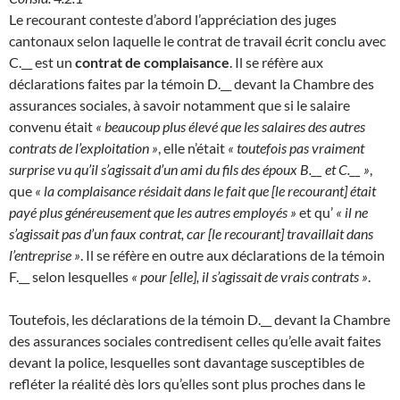
Le recourant conteste d’abord l’appréciation des juges
cantonaux selon laquelle le contrat de travail écrit conclu avec
C.__ est un
contrat de complaisance
. Il se réfère aux
déclarations faites par la témoin D.__ devant la Chambre des
assurances sociales, à savoir notamment que si le salaire
convenu était
« beaucoup plus élevé que les salaires des autres
contrats de l’exploitation »
, elle n’était
« toutefois pas vraiment
surprise vu qu’il s’agissait d’un ami du fils des époux B.__ et C.__ »
,
que
« la complaisance résidait dans le fait que [le recourant] était
payé plus généreusement que les autres employés »
et qu’
« il ne
s’agissait pas d’un faux contrat, car [le recourant] travaillait dans
l’entreprise »
. Il se réfère en outre aux déclarations de la témoin
F.__ selon lesquelles
« pour [elle], il s’agissait de vrais contrats »
.
Toutefois, les déclarations de la témoin D.__ devant la Chambre
des assurances sociales contredisent celles qu’elle avait faites
devant la police, lesquelles sont davantage susceptibles de
refléter la réalité dès lors qu’elles sont plus proches dans le