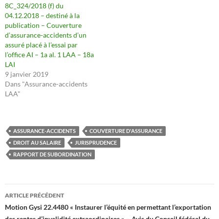
8C_324/2018 (f) du
04.12.2018 – destiné à la
publication – Couverture
d’assurance-accidents d’un
assuré placé à l’essai par
l’office AI – 1a al. 1 LAA – 18a
LAI
9 janvier 2019
Dans "Assurance-accidents
LAA"
ASSURANCE-ACCIDENTS
COUVERTURE D'ASSURANCE
DROIT AU SALAIRE
JURISPRUDENCE
RAPPORT DE SUBORDINATION
Navigation
ARTICLE PRÉCÉDENT
des
Motion Gysi 22.4480 « Instaurer l’équité en permettant l’exportation
des rentes d’invalidité extraordinaires » – Avis du Conseil fédéral du