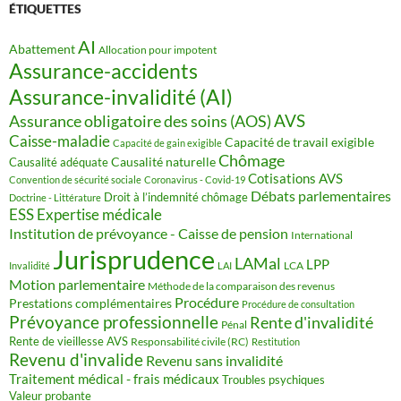
ÉTIQUETTES
AI
Abattement
Allocation pour impotent
Assurance-accidents
Assurance-invalidité (AI)
AVS
Assurance obligatoire des soins (AOS)
Caisse-maladie
Capacité de travail exigible
Capacité de gain exigible
Chômage
Causalité naturelle
Causalité adéquate
Cotisations AVS
Convention de sécurité sociale
Coronavirus - Covid-19
Débats parlementaires
Droit à l’indemnité chômage
Doctrine - Littérature
ESS
Expertise médicale
Institution de prévoyance - Caisse de pension
International
Jurisprudence
LAMal
LPP
LCA
Invalidité
LAI
Motion parlementaire
Méthode de la comparaison des revenus
Procédure
Prestations complémentaires
Procédure de consultation
Prévoyance professionnelle
Rente d'invalidité
Pénal
Rente de vieillesse AVS
Responsabilité civile (RC)
Restitution
Revenu d'invalide
Revenu sans invalidité
Traitement médical - frais médicaux
Troubles psychiques
Valeur probante