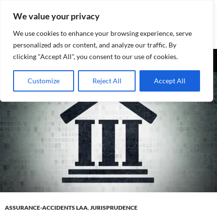
Aller
We value your privacy
au
contenu
We use cookies to enhance your browsing experience, serve
personalized ads or content, and analyze our traffic. By
Recherche
clicking "Accept All", you consent to our use of cookies.
Assurances-sociales.info
MENU
Customize
Reject All
Accept All
PRINCI
ASSURANCE-ACCIDENTS LAA
,
JURISPRUDENCE