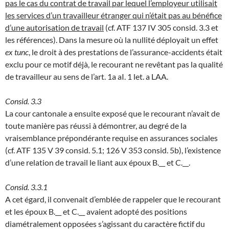
pas le cas du contrat de travail par lequel l’employeur utilisait
les services d’un travailleur étranger qui n’était pas au bénéfice
d’une autorisation de travail
(cf. ATF 137 IV 305 consid. 3.3 et
les références). Dans la mesure où la nullité déployait un effet
ex tunc
, le droit à des prestations de l’assurance-accidents était
exclu pour ce motif déjà, le recourant ne revêtant pas la qualité
de travailleur au sens de l’art. 1a aI. 1 let. a LAA.
Consid. 3.3
La cour cantonale a ensuite exposé que le recourant n’avait de
toute manière pas réussi à démontrer, au degré de la
vraisemblance prépondérante requise en assurances sociales
(cf. ATF 135 V 39 consid. 5.1; 126 V 353 consid. 5b), l’existence
d’une relation de travail le liant aux époux B.__ et C.__.
Consid. 3.3.1
A cet égard, il convenait d’emblée de rappeler que le recourant
et les époux B.__ et C.__ avaient adopté des positions
diamétralement opposées s’agissant du caractère fictif du