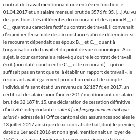
contrat de travail mentionnant une entrée en fonction le
01.04.2017 et un salaire mensuel brut de 3576 fr. 35. […] Au vu
des positions très différentes du recourant et des époux B.__ et
C.__ quant au caractère fictif du contrat de travail, il convenait
d’examiner l’ensemble des circonstances afin de déterminer si
le recourant dépendait des époux B.__ et C.__ quant à
l’organisation du travail et du point de vue économique. A ce
sujet, la cour cantonale a relevé qu’outre le contrat de travail
écrit (non daté, conclu entre C.__ et le recourant) – qui ne
suffisait pas en tant que tel à établir un rapport de travail -, le
recourant avait également produit un extrait de compte
individuel faisant état d’un revenu de 32’187 fr. en 2017, un
certificat de salaire pour l’année 2017 mentionnant un salaire
brut de 32’187 fr. 15, une déclaration de cessation définitive
d’activité indépendante
« suite à [son] engagement en tant que
salarié »
adressée à l’Office cantonal des assurances sociales le
13 juillet 2017 ainsi que deux contrats de bail, dont le premier,
daté du 1er août 2016 et non signé, mentionnait un loyer de
1500 fr. par mois tandis que le deuxième, signé et daté du