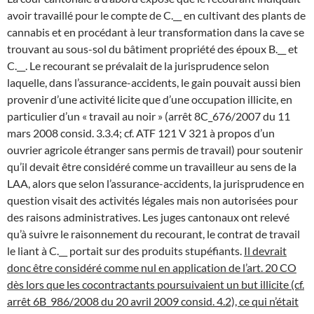
avoir travaillé pour le compte de C.__ en cultivant des plants de
cannabis et en procédant à leur transformation dans la cave se
trouvant au sous-sol du bâtiment propriété des époux B.__ et
C.__. Le recourant se prévalait de la jurisprudence selon
laquelle, dans l’assurance-accidents, le gain pouvait aussi bien
provenir d’une activité licite que d’une occupation illicite, en
particulier d’un « travail au noir » (arrêt 8C_676/2007 du 11
mars 2008 consid. 3.3.4; cf. ATF 121 V 321 à propos d’un
ouvrier agricole étranger sans permis de travail) pour soutenir
qu’il devait être considéré comme un travailleur au sens de la
LAA, alors que selon l’assurance-accidents, la jurisprudence en
question visait des activités légales mais non autorisées pour
des raisons administratives. Les juges cantonaux ont relevé
qu’à suivre le raisonnement du recourant, le contrat de travail
le liant à C.__ portait sur des produits stupéfiants.
Il devrait
donc être considéré comme nul en application de l’art. 20 CO
dès lors que les cocontractants poursuivaient un but illicite (cf.
arrêt 6B_986/2008 du 20 avril 2009 consid. 4.2), ce qui n’était