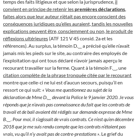
temps des faits litigieux et que selon la jurisprudence,
il
convient en principe de retenir les
premières déclarations
,
faites alors que leur auteur n’était pas encore conscient des
conséquences juridiques qu’elles auraient, tandis les nouvelles
explications peuvent être, consciemment ou non, le produit de
réflexions ultérieures
(ATF 121 V 45 consid. 2a et les
références). Au surplus, la témoin D.__ a précisé qu’elle n’avait
jamais mis les pieds sur le site, au contraire des employés de
l’exploitation qui ont tous déclaré n’avoir jamais aperçu le
recourant travailler sur la ferme. Quant à la témoin F.__, une
citation complète de la phrase tronquée citée par le recourant
montre que celle-ci ne lui est d’aucun secours, puisqu’il en
ressort ce qui suit:
« Vous me questionnez au sujet de la
déclaration de Mme D.__ devant la Police le 9 janvier 2020. Je vous
réponds que je n’avais pas connaissance du fait que les contrats de
travail et de bail avaient été rédigés sur demande expresse de Mme
B.__. Pour moi, il s’agissait de vrais contrats. Ce n’est qu’en décembre
2018 que je me suis rendu compte que les contrats n’étaient pas
vrais, vu qu’il n’y avait pas de contre-prestations »
. Le grief du