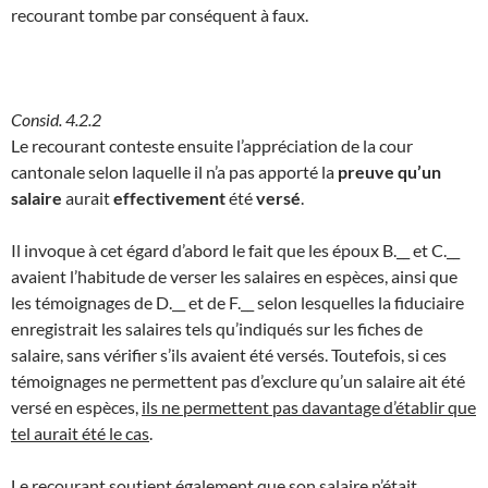
recourant tombe par conséquent à faux.
Consid. 4.2.2
Le recourant conteste ensuite l’appréciation de la cour
cantonale selon laquelle il n’a pas apporté la
preuve qu’un
salaire
aurait
effectivement
été
versé
.
Il invoque à cet égard d’abord le fait que les époux B.__ et C.__
avaient l’habitude de verser les salaires en espèces, ainsi que
les témoignages de D.__ et de F.__ selon lesquelles la fiduciaire
enregistrait les salaires tels qu’indiqués sur les fiches de
salaire, sans vérifier s’ils avaient été versés. Toutefois, si ces
témoignages ne permettent pas d’exclure qu’un salaire ait été
versé en espèces,
ils ne permettent pas davantage d’établir que
tel aurait été le cas
.
Le recourant soutient également que son salaire n’était