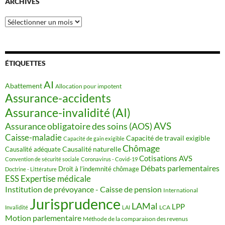
ARCHIVES
Archives
ÉTIQUETTES
AI
Abattement
Allocation pour impotent
Assurance-accidents
Assurance-invalidité (AI)
AVS
Assurance obligatoire des soins (AOS)
Caisse-maladie
Capacité de travail exigible
Capacité de gain exigible
Chômage
Causalité naturelle
Causalité adéquate
Cotisations AVS
Convention de sécurité sociale
Coronavirus - Covid-19
Débats parlementaires
Droit à l’indemnité chômage
Doctrine - Littérature
ESS
Expertise médicale
Institution de prévoyance - Caisse de pension
International
Jurisprudence
LAMal
LPP
LCA
Invalidité
LAI
Motion parlementaire
Méthode de la comparaison des revenus