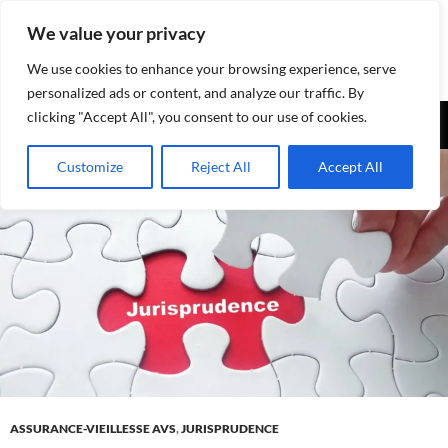
Aller
We value your privacy
au
contenu
We use cookies to enhance your browsing experience, serve
personalized ads or content, and analyze our traffic. By
Recherche
clicking "Accept All", you consent to our use of cookies.
Assurances-sociales.info
MENU
Customize
Reject All
Accept All
PRINCI
ASSURANCE-VIEILLESSE AVS
,
JURISPRUDENCE