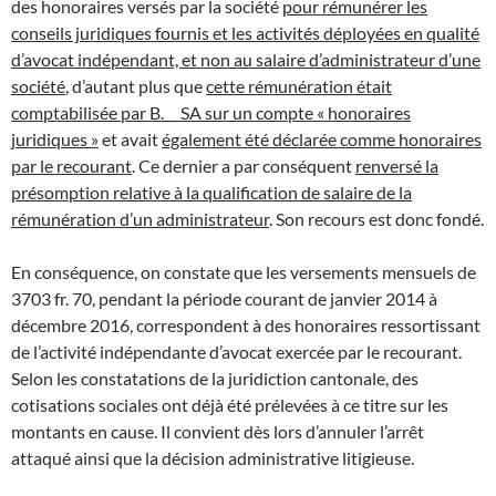
des honoraires versés par la société
pour rémunérer les
conseils juridiques fournis et les activités déployées en qualité
d’avocat indépendant, et non au salaire d’administrateur d’une
société
, d’autant plus que
cette rémunération était
comptabilisée par B.__ SA sur un compte « honoraires
juridiques »
et avait
également été déclarée comme honoraires
par le recourant
. Ce dernier a par conséquent
renversé la
présomption relative à la qualification de salaire de la
rémunération d’un administrateur
. Son recours est donc fondé.
En conséquence, on constate que les versements mensuels de
3703 fr. 70, pendant la période courant de janvier 2014 à
décembre 2016, correspondent à des honoraires ressortissant
de l’activité indépendante d’avocat exercée par le recourant.
Selon les constatations de la juridiction cantonale, des
cotisations sociales ont déjà été prélevées à ce titre sur les
montants en cause. Il convient dès lors d’annuler l’arrêt
attaqué ainsi que la décision administrative litigieuse.