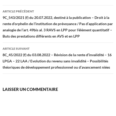
Navigation
ARTICLE PRÉCÉDENT
des
9C_543/2021 (f) du 20.07.2022, destiné à la publication – Droit à la
rente d’orphelin de l’institution de prévoyance / Pas d’application par
articles
analogie de l’art. 49bis al. 3 RAVS en LPP pour l’élément quantitatif –
Buts des prestations différents en AVS et en LPP
ARTICLE SUIVANT
8C_45/2022 (f) du 03.08.2022 – Révision de la rente d’invalidité – 16
LPGA – 22 LAA / Evolution du revenu sans invalidité – Possibilités
théoriques de développement professionnel ou d’avancement niées
LAISSER UN COMMENTAIRE