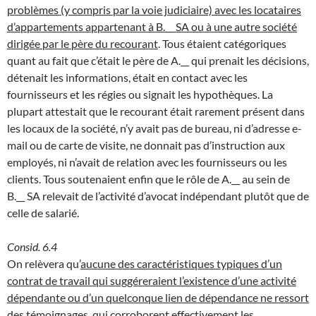
problèmes (y compris par la voie judiciaire) avec les locataires
d’appartements appartenant à B.__ SA ou à une autre société
dirigée par le père du recourant
. Tous étaient catégoriques
quant au fait que c’était le père de A.__ qui prenait les décisions,
détenait les informations, était en contact avec les
fournisseurs et les régies ou signait les hypothèques. La
plupart attestait que le recourant était rarement présent dans
les locaux de la société, n’y avait pas de bureau, ni d’adresse e-
mail ou de carte de visite, ne donnait pas d’instruction aux
employés, ni n’avait de relation avec les fournisseurs ou les
clients. Tous soutenaient enfin que le rôle de A.__ au sein de
B.__ SA relevait de l’activité d’avocat indépendant plutôt que de
celle de salarié.
Consid. 6.4
On relèvera qu’
aucune des caractéristiques typiques d’un
contrat de travail qui suggéreraient l’existence d’une activité
dépendante ou d’un quelconque lien de dépendance ne ressort
des témoignages, qui corroborent effectivement les