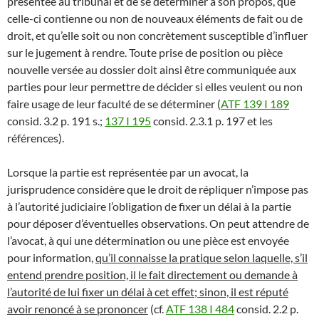
présentée au tribunal et de se déterminer à son propos, que
celle-ci contienne ou non de nouveaux éléments de fait ou de
droit, et qu’elle soit ou non concrètement susceptible d’influer
sur le jugement à rendre. Toute prise de position ou pièce
nouvelle versée au dossier doit ainsi être communiquée aux
parties pour leur permettre de décider si elles veulent ou non
faire usage de leur faculté de se déterminer (
ATF 139 I 189
consid. 3.2 p. 191 s.;
137 I 195
consid. 2.3.1 p. 197 et les
références).
Lorsque la partie est représentée par un avocat, la
jurisprudence considère que le droit de répliquer n’impose pas
à l’autorité judiciaire l’obligation de fixer un délai à la partie
pour déposer d’éventuelles observations. On peut attendre de
l’avocat, à qui une détermination ou une pièce est envoyée
pour information,
qu’il connaisse la pratique selon laquelle, s’il
entend prendre position, il le fait directement ou demande à
l’autorité de lui fixer un délai à cet effet; sinon, il est réputé
avoir renoncé à se prononcer
(cf.
ATF 138 I 484
consid. 2.2 p.