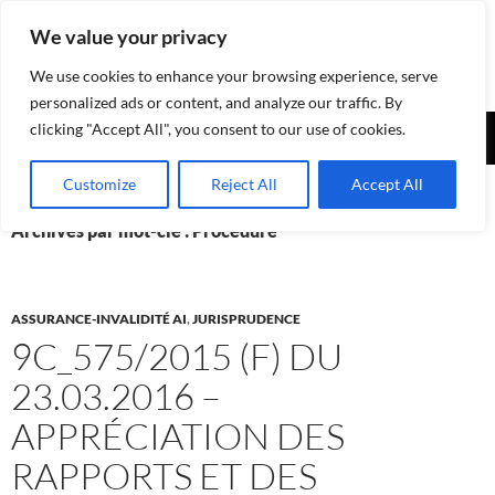
Aller
We value your privacy
au
contenu
We use cookies to enhance your browsing experience, serve
personalized ads or content, and analyze our traffic. By
Recherche
clicking "Accept All", you consent to our use of cookies.
Assurances-sociales.info
MENU
Customize
Reject All
Accept All
PRINCI
Archives par mot-clé : Procédure
ASSURANCE-INVALIDITÉ AI
,
JURISPRUDENCE
9C_575/2015 (F) DU
23.03.2016 –
APPRÉCIATION DES
RAPPORTS ET DES