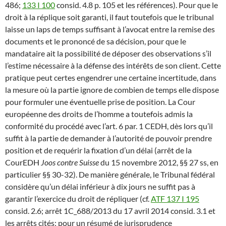
486;
133 I 100
consid. 4.8 p. 105 et les références). Pour que le
droit à la réplique soit garanti, il faut toutefois que le tribunal
laisse un laps de temps suffisant à l’avocat entre la remise des
documents et le prononcé de sa décision, pour que le
mandataire ait la possibilité de déposer des observations s’il
l’estime nécessaire à la défense des intérêts de son client. Cette
pratique peut certes engendrer une certaine incertitude, dans
la mesure où la partie ignore de combien de temps elle dispose
pour formuler une éventuelle prise de position. La Cour
européenne des droits de l’homme a toutefois admis la
conformité du procédé avec l’art. 6 par. 1 CEDH, dès lors qu’il
suffit à la partie de demander à l’autorité de pouvoir prendre
position et de requérir la fixation d’un délai (arrêt de la
CourEDH
Joos contre Suisse
du 15 novembre 2012, §§ 27 ss, en
particulier §§ 30-32). De manière générale, le Tribunal fédéral
considère qu’un délai inférieur à dix jours ne suffit pas à
garantir l’exercice du droit de répliquer (cf.
ATF 137 I 195
consid. 2.6; arrêt 1C_688/2013 du 17 avril 2014 consid. 3.1 et
les arrêts cités; pour un résumé de jurisprudence