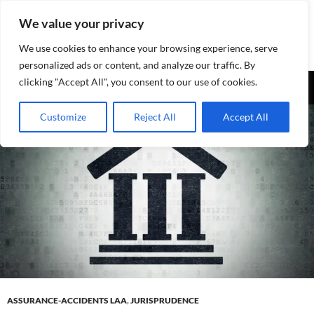
Aller
We value your privacy
au
contenu
We use cookies to enhance your browsing experience, serve
personalized ads or content, and analyze our traffic. By
Recherche
clicking "Accept All", you consent to our use of cookies.
Assurances-sociales.info
MENU
Customize
Reject All
Accept All
PRINCI
ASSURANCE-ACCIDENTS LAA
,
JURISPRUDENCE