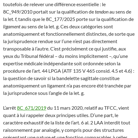
toutefois de relever une différence essentielle : le
8C_949/2010 portait sur la qualification de
tendon
au sens de
la let. f, tandis que le 8C_177/2025 porte sur la qualification de
ligament
au sens de la let. g. Ces deux catégories sont
anatomiquement et fonctionnellement distinctes, de sorte que
la jurisprudence rendue sur l’une n’est pas directement
transposable à l’autre. C’est précisément ce qui justifie, aux
yeux du Tribunal fédéral – du moins implicitement –, qu’une
expertise médicale indépendante soit ordonnée selon la
procédure de l’art. 44 LPGA (ATF 135 V 465 consid. 4.5 et 4.6) :
la question de savoir si la bandelette sagittale constitue
anatomiquement un ligament n’a pas encore été tranchée par
la jurisprudence sous l’angle de la let. g.
L’arrêt
8C_671/2019
du 11 mars 2020, relatif au TFCC, vient
quant à lui rappeler deux principes utiles. D’une part, le
caractère exhaustif de la liste de l’art. 6 al. 2 LAA interdit tout
raisonnement par analogie, y compris pour des structures
présentant une nature et une fonction comparables à celles