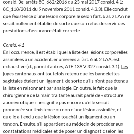
consid. 3e; arrêts 8C_662/2016 du 23 mai 2017 consid. 4.1;
8C_118/2011 du 9 novembre 2011 consid. 4.3.3). Elle conclut
que l’existence d’une lésion corporelle selon l’art. 6 al. 2 LAA ne
serait nullement établie, de sorte que son refus de servir des
prestations d’assurance était correcte.
Consid. 4.1
En l’occurrence, il est établi que la liste des lésions corporelles
assimilées à un accident, énumérées à l’art. 6 al. 2 LAA, est
exhaustive (cf., parmi d’autres, ATF 139 V 327 consid. 3.1).
Les
juges cantonaux ont toutefois retenu que les bandelettes
sagittales étaient un ligament, de sorte qu’ils n’ont pas étendu
la liste en raisonnant par analogie
. En outre, le fait que la
chirurgienne de la main traitante aurait parlé de « structure
aponévrotique » ne signifie pas encore qu’elle se soit
prononcée sur l’existence ou non d’une lésion assimilée, ni
qu’elle ait exclu que la lésion touchât un ligament ou un
tendon. Ensuite, s’il appartient au médecin de procéder aux
constatations médicales et de poser un diagnostic selon les