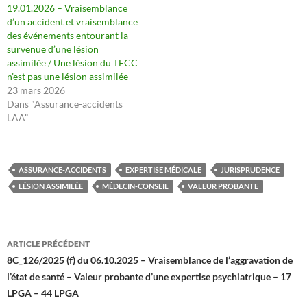
19.01.2026 – Vraisemblance
d’un accident et vraisemblance
des événements entourant la
survenue d’une lésion
assimilée / Une lésion du TFCC
n’est pas une lésion assimilée
23 mars 2026
Dans "Assurance-accidents
LAA"
ASSURANCE-ACCIDENTS
EXPERTISE MÉDICALE
JURISPRUDENCE
LÉSION ASSIMILÉE
MÉDECIN-CONSEIL
VALEUR PROBANTE
Navigation
ARTICLE PRÉCÉDENT
des
8C_126/2025 (f) du 06.10.2025 – Vraisemblance de l’aggravation de
l’état de santé – Valeur probante d’une expertise psychiatrique – 17
articles
LPGA – 44 LPGA