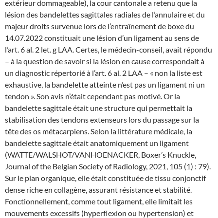
extérieur dommageable), la cour cantonale a retenu que la
lésion des bandelettes sagittales radiales de l’annulaire et du
majeur droits survenue lors de l’entraînement de boxe du
14.07.2022 constituait une lésion d’un ligament au sens de
l’art. 6 al. 2 let. g LAA. Certes, le médecin-conseil, avait répondu
– à la question de savoir si la lésion en cause correspondait à
un diagnostic répertorié à l’art. 6 al. 2 LAA – « non la liste est
exhaustive, la bandelette atteinte n’est pas un ligament ni un
tendon ». Son avis n’était cependant pas motivé. Or la
bandelette sagittale était une structure qui permettait la
stabilisation des tendons extenseurs lors du passage sur la
tête des os métacarpiens. Selon la littérature médicale, la
bandelette sagittale était anatomiquement un ligament
(WATTE/WALSHOT/VANHOENACKER, Boxer’s Knuckle,
Journal of the Belgian Society of Radiology, 2021, 105 (1) : 79).
Sur le plan organique, elle était constituée de tissu conjonctif
dense riche en collagène, assurant résistance et stabilité.
Fonctionnellement, comme tout ligament, elle limitait les
mouvements excessifs (hyperflexion ou hypertension) et