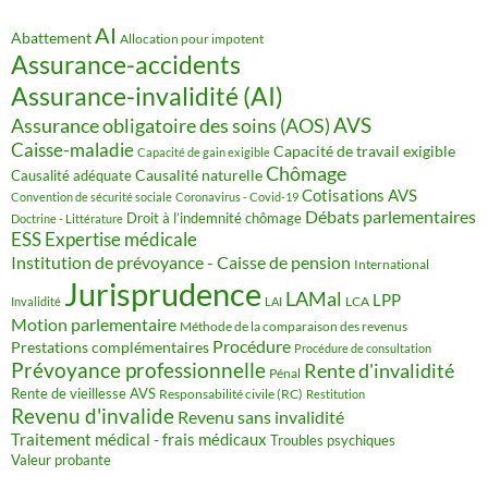
AI
Abattement
Allocation pour impotent
Assurance-accidents
Assurance-invalidité (AI)
AVS
Assurance obligatoire des soins (AOS)
Caisse-maladie
Capacité de travail exigible
Capacité de gain exigible
Chômage
Causalité naturelle
Causalité adéquate
Cotisations AVS
Convention de sécurité sociale
Coronavirus - Covid-19
Débats parlementaires
Droit à l’indemnité chômage
Doctrine - Littérature
ESS
Expertise médicale
Institution de prévoyance - Caisse de pension
International
Jurisprudence
LAMal
LPP
LCA
Invalidité
LAI
Motion parlementaire
Méthode de la comparaison des revenus
Procédure
Prestations complémentaires
Procédure de consultation
Prévoyance professionnelle
Rente d'invalidité
Pénal
Rente de vieillesse AVS
Responsabilité civile (RC)
Restitution
Revenu d'invalide
Revenu sans invalidité
Traitement médical - frais médicaux
Troubles psychiques
Valeur probante