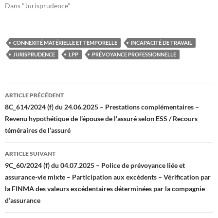
Dans "Jurisprudence"
CONNEXITÉ MATÉRIELLE ET TEMPORELLE
INCAPACITÉ DE TRAVAIL
JURISPRUDENCE
LPP
PRÉVOYANCE PROFESSIONNELLE
Navigation
ARTICLE PRÉCÉDENT
des
8C_614/2024 (f) du 24.06.2025 – Prestations complémentaires –
Revenu hypothétique de l’épouse de l’assuré selon ESS / Recours
articles
téméraires de l’assuré
ARTICLE SUIVANT
9C_60/2024 (f) du 04.07.2025 – Police de prévoyance liée et
assurance-vie mixte – Participation aux excédents – Vérification par
la FINMA des valeurs excédentaires déterminées par la compagnie
d’assurance