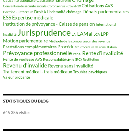
Causalité naturelle
Causalité adéquate
Cotisations AVS
Convention de sécurité sociale
Coronavirus - Covid-19
Débats parlementaires
Droit à l’indemnité chômage
Doctrine - Littérature
ESS
Expertise médicale
Institution de prévoyance - Caisse de pension
International
Jurisprudence
LAMal
LPP
LCA
Invalidité
LAI
Motion parlementaire
Méthode de la comparaison des revenus
Procédure
Prestations complémentaires
Procédure de consultation
Prévoyance professionnelle
Rente d'invalidité
Pénal
Rente de vieillesse AVS
Responsabilité civile (RC)
Restitution
Revenu d'invalide
Revenu sans invalidité
Traitement médical - frais médicaux
Troubles psychiques
Valeur probante
STATISTIQUES DU BLOG
645 386 visites