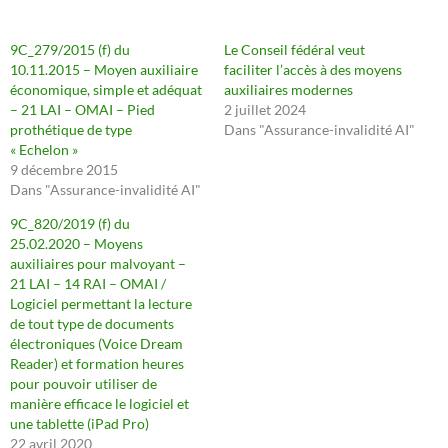
9C_279/2015 (f) du
Le Conseil fédéral veut
10.11.2015 – Moyen auxiliaire
faciliter l’accès à des moyens
économique, simple et adéquat
auxiliaires modernes
– 21 LAI – OMAI – Pied
2 juillet 2024
prothétique de type
Dans "Assurance-invalidité AI"
« Echelon »
9 décembre 2015
Dans "Assurance-invalidité AI"
9C_820/2019 (f) du
25.02.2020 – Moyens
auxiliaires pour malvoyant –
21 LAI – 14 RAI – OMAI /
Logiciel permettant la lecture
de tout type de documents
électroniques (Voice Dream
Reader) et formation heures
pour pouvoir utiliser de
manière efficace le logiciel et
une tablette (iPad Pro)
22 avril 2020