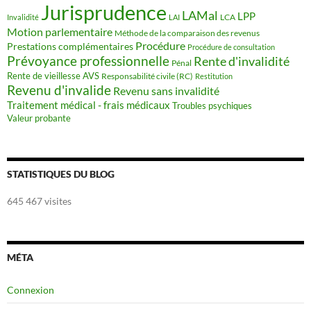
Jurisprudence
LAMal
LPP
LCA
Invalidité
LAI
Motion parlementaire
Méthode de la comparaison des revenus
Procédure
Prestations complémentaires
Procédure de consultation
Prévoyance professionnelle
Rente d'invalidité
Pénal
Rente de vieillesse AVS
Responsabilité civile (RC)
Restitution
Revenu d'invalide
Revenu sans invalidité
Traitement médical - frais médicaux
Troubles psychiques
Valeur probante
STATISTIQUES DU BLOG
645 467 visites
MÉTA
Connexion