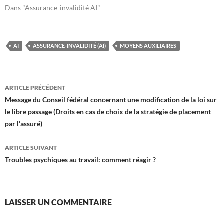
Dans "Assurance-invalidité AI"
AI
ASSURANCE-INVALIDITÉ (AI)
MOYENS AUXILIAIRES
Navigation
ARTICLE PRÉCÉDENT
des
Message du Conseil fédéral concernant une modification de la loi sur
le libre passage (Droits en cas de choix de la stratégie de placement
articles
par l’assuré)
ARTICLE SUIVANT
Troubles psychiques au travail: comment réagir ?
LAISSER UN COMMENTAIRE