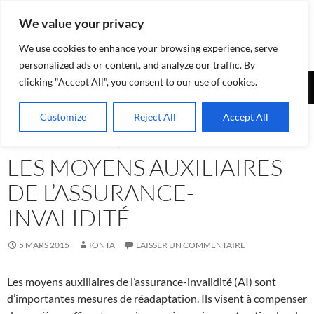
Aller
We value your privacy
au
contenu
We use cookies to enhance your browsing experience, serve
personalized ads or content, and analyze our traffic. By
Recherche
clicking "Accept All", you consent to our use of cookies.
Assurances-sociales.info
MENU
Customize
Reject All
Accept All
PRINCI
ASSURANCE-INVALIDITÉ AI
,
NEWS - INFORMATIONS
LES MOYENS AUXILIAIRES
DE L’ASSURANCE-
INVALIDITÉ
5 MARS 2015
IONTA
LAISSER UN COMMENTAIRE
Les moyens auxiliaires de l’assurance-invalidité (AI) sont
d’importantes mesures de réadaptation. Ils visent à compenser