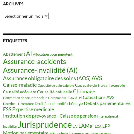
ARCHIVES
Archives
ÉTIQUETTES
AI
Abattement
Allocation pour impotent
Assurance-accidents
Assurance-invalidité (AI)
AVS
Assurance obligatoire des soins (AOS)
Caisse-maladie
Capacité de travail exigible
Capacité de gain exigible
Chômage
Causalité naturelle
Causalité adéquate
Cotisations AVS
Convention de sécurité sociale
Coronavirus - Covid-19
Débats parlementaires
Droit à l’indemnité chômage
Doctrine - Littérature
ESS
Expertise médicale
Institution de prévoyance - Caisse de pension
International
Jurisprudence
LAMal
LPP
LCA
Invalidité
LAI
Motion parlementaire
Méthode de la comparaison des revenus