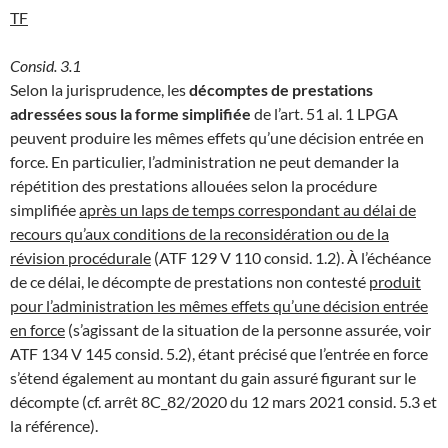
TF
Consid. 3.1
Selon la jurisprudence, les
décomptes de prestations
adressées sous la forme simplifiée
de l’art. 51 al. 1 LPGA
peuvent produire les mêmes effets qu’une décision entrée en
force. En particulier, l’administration ne peut demander la
répétition des prestations allouées selon la procédure
simplifiée
après un laps de temps correspondant au délai de
recours qu’aux conditions de la reconsidération ou de la
révision procédurale
(ATF 129 V 110 consid. 1.2). À l’échéance
de ce délai, le décompte de prestations non contesté
produit
pour l’administration les mêmes effets qu’une décision entrée
en force
(s’agissant de la situation de la personne assurée, voir
ATF 134 V 145 consid. 5.2), étant précisé que l’entrée en force
s’étend également au montant du gain assuré figurant sur le
décompte (cf. arrêt 8C_82/2020 du 12 mars 2021 consid. 5.3 et
la référence).