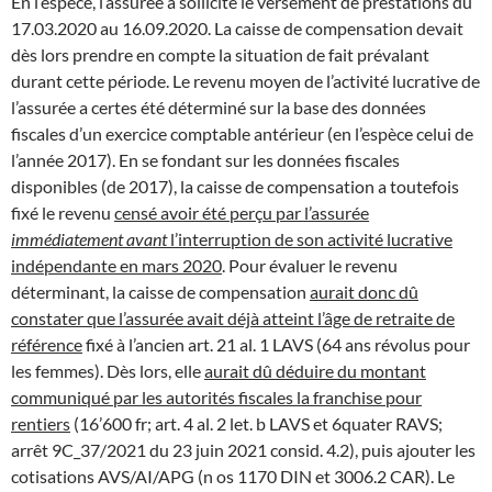
En l’espèce, l’assurée a sollicité le versement de prestations du
17.03.2020 au 16.09.2020. La caisse de compensation devait
dès lors prendre en compte la situation de fait prévalant
durant cette période. Le revenu moyen de l’activité lucrative de
l’assurée a certes été déterminé sur la base des données
fiscales d’un exercice comptable antérieur (en l’espèce celui de
l’année 2017). En se fondant sur les données fiscales
disponibles (de 2017), la caisse de compensation a toutefois
fixé le revenu
censé avoir été perçu par l’assurée
immédiatement avant
l’interruption de son activité lucrative
indépendante en mars 2020
. Pour évaluer le revenu
déterminant, la caisse de compensation
aurait donc dû
constater que l’assurée avait déjà atteint l’âge de retraite de
référence
fixé à l’ancien art. 21 al. 1 LAVS (64 ans révolus pour
les femmes). Dès lors, elle
aurait dû déduire du montant
communiqué par les autorités fiscales la franchise pour
rentiers
(16’600 fr; art. 4 al. 2 let. b LAVS et 6quater RAVS;
arrêt 9C_37/2021 du 23 juin 2021 consid. 4.2), puis ajouter les
cotisations AVS/AI/APG (n os 1170 DIN et 3006.2 CAR). Le