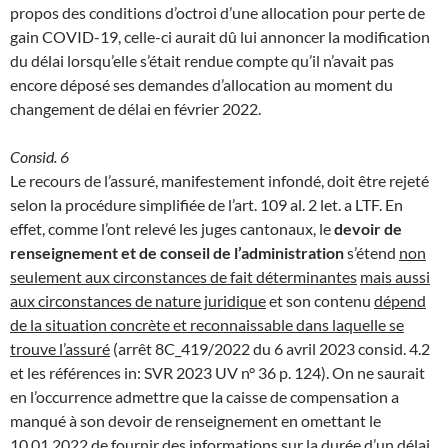
propos des conditions d’octroi d’une allocation pour perte de
gain COVID-19, celle-ci aurait dû lui annoncer la modification
du délai lorsqu’elle s’était rendue compte qu’il n’avait pas
encore déposé ses demandes d’allocation au moment du
changement de délai en février 2022.
Consid. 6
Le recours de l’assuré, manifestement infondé, doit être rejeté
selon la procédure simplifiée de l’art. 109 al. 2 let. a LTF. En
effet, comme l’ont relevé les juges cantonaux, le
devoir de
renseignement et de conseil de l’administration
s’étend
non
seulement aux circonstances de fait déterminantes
mais aussi
aux circonstances de nature juridique
et son contenu
dépend
de la situation concrète et reconnaissable dans laquelle se
trouve l’assuré
(arrêt 8C_419/2022 du 6 avril 2023 consid. 4.2
et les références in: SVR 2023 UV n° 36 p. 124). On ne saurait
en l’occurrence admettre que la caisse de compensation a
manqué à son devoir de renseignement en omettant le
10.01.2022 de fournir des informations sur la durée d’un délai