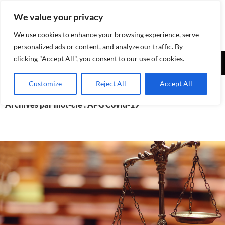
Aller
We value your privacy
au
contenu
We use cookies to enhance your browsing experience, serve
personalized ads or content, and analyze our traffic. By
Recherche
clicking "Accept All", you consent to our use of cookies.
Assurances-sociales.info
MENU
Customize
Reject All
Accept All
PRINCI
Archives par mot-clé : APG Covid-19