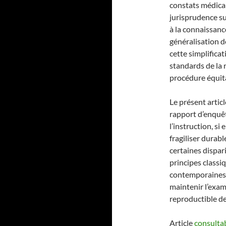
constats médicau
jurisprudence s
à la connaissance
généralisation d
cette simplifica
standards de la r
procédure équit
Le présent articl
rapport d’enquê
l’instruction, si
fragiliser durabl
certaines dispar
principes classi
contemporaines, 
maintenir l’exam
reproductible de 
Article
consultab