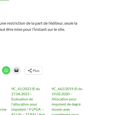
une restriction de la part de l’éditeur, seule la
t être mise pour l’instant sur le site.
Plus
9C_41/2023 (f) du
9C_662/2019 (f) du
27.06.2023 –
19.02.2020 –
Evaluation de
Allocation pour
l’allocation pour
impotent de degré
firme
impotent / 9 LPGA –
moyen avec
42 LAI – 37 RAI / Avis
supplément pour