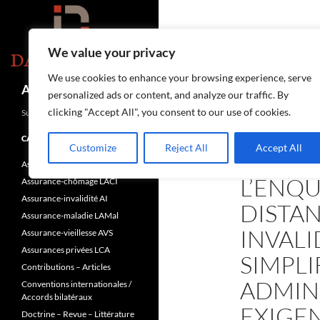
Aller
au
contenu
We value your privacy
We use cookies to enhance your browsing experience, serve
Recherche
Assurances-sociales.info
personalized ads or content, and analyze our traffic. By
clicking "Accept All", you consent to our use of cookies.
Suisse
CATÉGORIES
Customize
Reject All
Accept All
ASSURANCE-INVALI
Assurance-accidents LAA
L’ENQU
Assurance-chômage LACI
Assurance-invalidité AI
DISTA
Assurance-maladie LAMal
INVALI
Assurance-vieillesse AVS
Assurances privées LCA
SIMPLI
Contributions – Articles
ADMINI
Conventions internationales /
Accords bilatéraux
EXIGE
Doctrine – Revue – Littérature