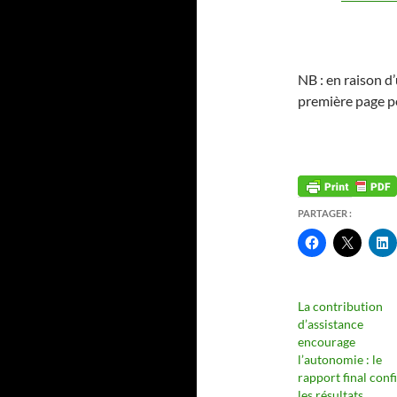
NB : en raison d’
première page peu
PARTAGER :
La contribution
d’assistance
encourage
l’autonomie : le
rapport final con
les résultats