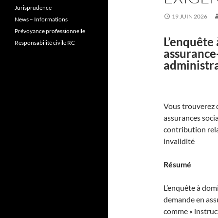
Jurisprudence
19 JUIN 2026
News – Informations
Prévoyance professionnelle
L’enquête 
Responsabilité civile RC
assurance-
administra
Vous trouverez d
assurances socia
contribution rel
invalidité
Résumé
L’enquête à domic
demande en assur
comme « instruct