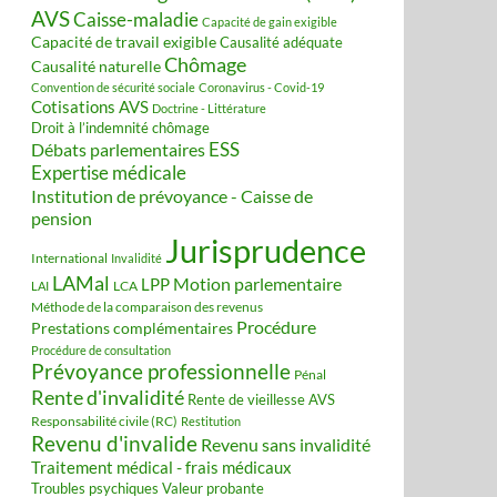
AVS
Caisse-maladie
Capacité de gain exigible
Capacité de travail exigible
Causalité adéquate
Chômage
Causalité naturelle
Convention de sécurité sociale
Coronavirus - Covid-19
Cotisations AVS
Doctrine - Littérature
Droit à l’indemnité chômage
ESS
Débats parlementaires
Expertise médicale
Institution de prévoyance - Caisse de
pension
Jurisprudence
International
Invalidité
LAMal
Motion parlementaire
LPP
LCA
LAI
Méthode de la comparaison des revenus
Procédure
Prestations complémentaires
Procédure de consultation
Prévoyance professionnelle
Pénal
Rente d'invalidité
Rente de vieillesse AVS
Responsabilité civile (RC)
Restitution
Revenu d'invalide
Revenu sans invalidité
Traitement médical - frais médicaux
Valeur probante
Troubles psychiques