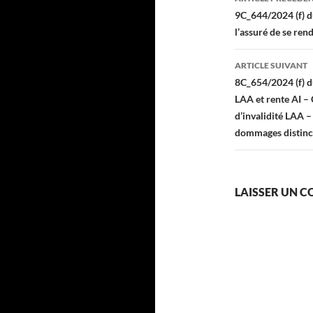
des
9C_644/2024 (f) d
l’assuré de se re
articles
ARTICLE SUIVANT
8C_654/2024 (f) d
LAA et rente AI –
d’invalidité LAA –
dommages distinc
LAISSER UN 