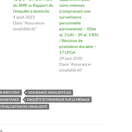
du SMR vs Rapport de
soins intenses
l’enquête à domicile
(comprenant une
4 août 2023
surveillance
Dans "Assurance-
personnelle
invalidité AI"
permanente) – 42ter
al. 3 LAI – 39 al. 3 RAI
/ Révision de
prestation durable –
17 LPGA
29 juin 2020
Dans "Assurance-
invalidité AI"
R IMPOTENT
ASSURANCE-INVALIDITÉ (AI)
'ASSISTANCE
ENQUÊTE ÉCONOMIQUE SUR LE MÉNAGE
'ÉVALUATION DE L'INVALIDITÉ
on
NT