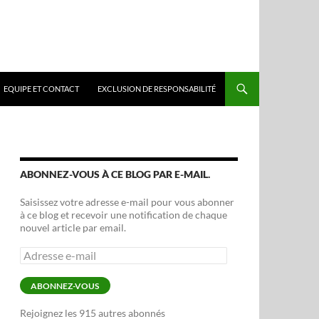
EQUIPE ET CONTACT
EXCLUSION DE RESPONSABILITÉ
ABONNEZ-VOUS À CE BLOG PAR E-MAIL.
Saisissez votre adresse e-mail pour vous abonner
à ce blog et recevoir une notification de chaque
nouvel article par email.
Adresse
e-
mail
ABONNEZ-VOUS
Rejoignez les 915 autres abonnés