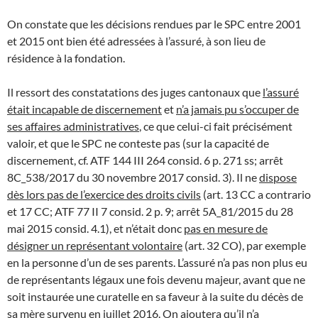
On constate que les décisions rendues par le SPC entre 2001
et 2015 ont bien été adressées à l’assuré, à son lieu de
résidence à la fondation.
Il ressort des constatations des juges cantonaux que
l’assuré
était incapable de discernement
et
n’a jamais pu s’occuper de
ses affaires administratives
, ce que celui-ci fait précisément
valoir, et que le SPC ne conteste pas (sur la capacité de
discernement, cf. ATF 144 III 264 consid. 6 p. 271 ss; arrêt
8C_538/2017 du 30 novembre 2017 consid. 3). Il ne
dispose
dès lors pas de l’exercice des droits civils
(art. 13 CC a contrario
et 17 CC; ATF 77 II 7 consid. 2 p. 9; arrêt 5A_81/2015 du 28
mai 2015 consid. 4.1), et n’était donc
pas en mesure de
désigner un représentant volontaire
(art. 32 CO), par exemple
en la personne d’un de ses parents. L’assuré n’a pas non plus eu
de représentants légaux une fois devenu majeur, avant que ne
soit instaurée une curatelle en sa faveur à la suite du décès de
sa mère survenu en juillet 2016. On ajoutera qu’il n’a