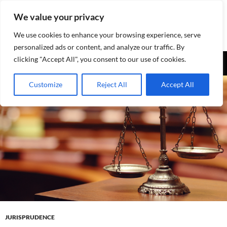
Aller
We value your privacy
au
contenu
We use cookies to enhance your browsing experience, serve
personalized ads or content, and analyze our traffic. By
Recherche
clicking "Accept All", you consent to our use of cookies.
Assurances-sociales.info
MENU
Customize
Reject All
Accept All
PRINCI
JURISPRUDENCE