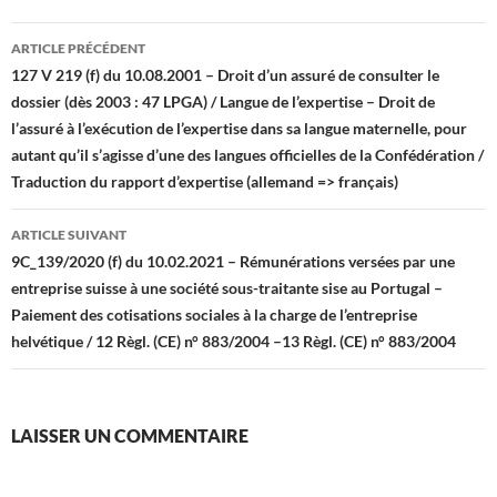
Navigation
ARTICLE PRÉCÉDENT
des
127 V 219 (f) du 10.08.2001 – Droit d’un assuré de consulter le
dossier (dès 2003 : 47 LPGA) / Langue de l’expertise – Droit de
articles
l’assuré à l’exécution de l’expertise dans sa langue maternelle, pour
autant qu’il s’agisse d’une des langues officielles de la Confédération /
Traduction du rapport d’expertise (allemand => français)
ARTICLE SUIVANT
9C_139/2020 (f) du 10.02.2021 – Rémunérations versées par une
entreprise suisse à une société sous-traitante sise au Portugal –
Paiement des cotisations sociales à la charge de l’entreprise
helvétique / 12 Règl. (CE) n° 883/2004 –13 Règl. (CE) n° 883/2004
LAISSER UN COMMENTAIRE