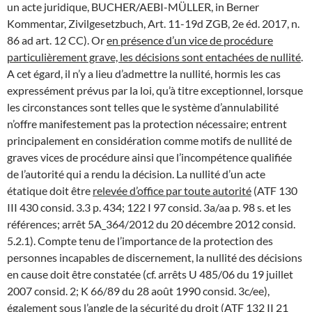
un acte juridique, BUCHER/AEBI-MÜLLER, in Berner
Kommentar, Zivilgesetzbuch, Art. 11-19d ZGB, 2e éd. 2017, n.
86 ad art. 12 CC). Or
en présence d’un vice de procédure
particulièrement grave, les décisions sont entachées de nullité
.
A cet égard, il n’y a lieu d’admettre la nullité, hormis les cas
expressément prévus par la loi, qu’à titre exceptionnel, lorsque
les circonstances sont telles que le système d’annulabilité
n’offre manifestement pas la protection nécessaire; entrent
principalement en considération comme motifs de nullité de
graves vices de procédure ainsi que l’incompétence qualifiée
de l’autorité qui a rendu la décision. La nullité d’un acte
étatique doit être
relevée d’office par toute autorité
(ATF 130
III 430 consid. 3.3 p. 434; 122 I 97 consid. 3a/aa p. 98 s. et les
références; arrêt 5A_364/2012 du 20 décembre 2012 consid.
5.2.1). Compte tenu de l’importance de la protection des
personnes incapables de discernement, la nullité des décisions
en cause doit être constatée (cf. arrêts U 485/06 du 19 juillet
2007 consid. 2; K 66/89 du 28 août 1990 consid. 3c/ee),
également sous l’angle de la sécurité du droit (ATF 132 II 21