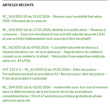
ARTICLES RÉCENTS
9C_163/2025 (f) du 19.02.2026 – Revenu sans invalidité fixé selon
l’ESS / Montant de la rente AI
8C_162/2025 (d) du 27.01.2026, destiné à la publication – Revenus à
comparer – Exercice simultané d’une activité salariée (assurée LAA)
et une activité indépendante (non assurée à titre facultatif)
8C_56/2025 (d) du 09.02.2026 – Causalité naturelle et lésions à
l’épaule (tendons sus- et sous-épineux) – Appréciation du médecin-
conseil vs du médecin-traitant – Nécessité d’une expertise médicale
selon art. 44 LPGA
ATF 152 V 2 – 9C_65/2025 (i) du 29.01.2026 – Déni de justice –
Formalisme excessif et procédure AI / Recours pour déni de justice –
Frais de procédure cantonale
8C_354/2025 (d) du 02.02.2026 – Indemnités pour tort moral entrent
dans la détermination de la fortune en droit des prestations
complémentaires / Droit à l’assistance juridique gratuite en phase
administrative nié