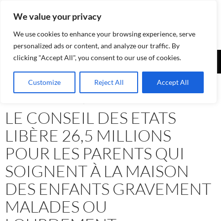
Aller
We value your privacy
au
contenu
We use cookies to enhance your browsing experience, serve
personalized ads or content, and analyze our traffic. By
Recherche
clicking "Accept All", you consent to our use of cookies.
Assurances-sociales.info
MENU
Customize
Reject All
Accept All
PRINCI
ASSURANCE-INVALIDITÉ AI
,
NEWS - INFORMATIONS
LE CONSEIL DES ETATS
LIBÈRE 26,5 MILLIONS
POUR LES PARENTS QUI
SOIGNENT À LA MAISON
DES ENFANTS GRAVEMENT
MALADES OU