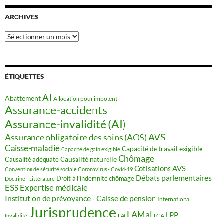
ARCHIVES
Archives
ÉTIQUETTES
AI
Abattement
Allocation pour impotent
Assurance-accidents
Assurance-invalidité (AI)
AVS
Assurance obligatoire des soins (AOS)
Caisse-maladie
Capacité de travail exigible
Capacité de gain exigible
Chômage
Causalité naturelle
Causalité adéquate
Cotisations AVS
Convention de sécurité sociale
Coronavirus - Covid-19
Débats parlementaires
Droit à l’indemnité chômage
Doctrine - Littérature
ESS
Expertise médicale
Institution de prévoyance - Caisse de pension
International
Jurisprudence
LAMal
LPP
LCA
Invalidité
LAI