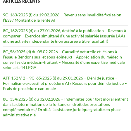
ARTICLES RÉCENTS
9C_163/2025 (f) du 19.02.2026 – Revenu sans invalidité fixé selon
l’ESS / Montant de la rente AI
8C_162/2025 (d) du 27.01.2026, destiné à la publication – Revenus à
comparer – Exercice simultané d’une activité salariée (assurée LAA)
et une activité indépendante (non assurée à titre facultatif)
8C_56/2025 (d) du 09.02.2026 – Causalité naturelle et lésions à
l’épaule (tendons sus- et sous-épineux) – Appréciation du médecin-
conseil vs du médecin-traitant – Nécessité d’une expertise médicale
selon art. 44 LPGA
ATF 152 V 2 – 9C_65/2025 (i) du 29.01.2026 – Déni de justice –
Formalisme excessif et procédure AI / Recours pour déni de justice –
Frais de procédure cantonale
8C_354/2025 (d) du 02.02.2026 – Indemnités pour tort moral entrent
dans la détermination de la fortune en droit des prestations
complémentaires / Droit à l’assistance juridique gratuite en phase
administrative nié