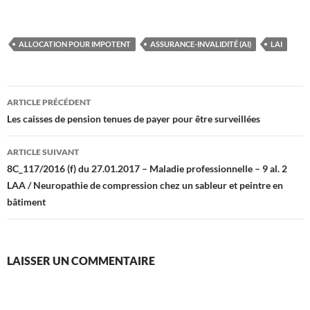
ALLOCATION POUR IMPOTENT
ASSURANCE-INVALIDITÉ (AI)
LAI
Navigation
ARTICLE PRÉCÉDENT
des
Les caisses de pension tenues de payer pour être surveillées
articles
ARTICLE SUIVANT
8C_117/2016 (f) du 27.01.2017 – Maladie professionnelle – 9 al. 2
LAA / Neuropathie de compression chez un sableur et peintre en
bâtiment
LAISSER UN COMMENTAIRE