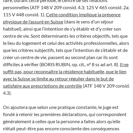
faire, durant cette période, le centre de ses relations
personnelles (ATF 148 V 209 consid. 4.3; 125 V 465 consid. 2a;
115 V 448 consid. 1).
Cette condition implique la présence
physique de l’assuré en Suisse
(dans le sens d’un séjour
habituel), ainsi que l’intention de s’y établir et d’y créer son
centre de vie. Sont déterminants les critères objectifs, tels que
le lieu du logement et celui des activités professionnelles, alors
que les critères subjectifs, tels que l’intention de s’établir et de
créer un centre de vie, passent au second plan car ils sont
difficiles à vérifier (BORIS RUBIN, op. cit., n° 8 ss ad art. 8).
Il ne
suffit pas, pour reconnaître la résidence habituelle, que le lien
avec la Suisse se limite au retour régulier dans le but de
satisfaire aux prescriptions de contrôle
(ATF 148 V 209 consid.
4.3).
On ajoutera que selon une pratique constante, le juge est
fondé à retenir les premières déclarations, qui correspondent
généralement à celles que la personne a faites alors qu’elle
n’était peut-être pas encore consciente des conséquences