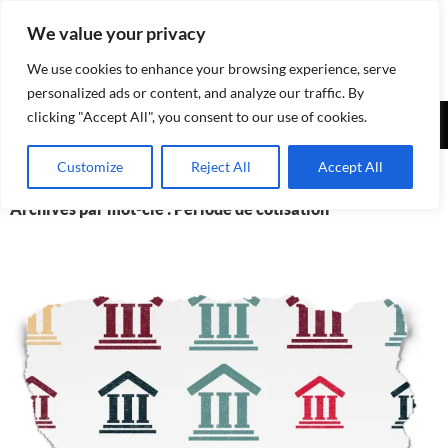
Aller
We value your privacy
au
contenu
We use cookies to enhance your browsing experience, serve
personalized ads or content, and analyze our traffic. By
Recherche
clicking "Accept All", you consent to our use of cookies.
Assurances-sociales.info
MENU
Customize
Reject All
Accept All
PRINCI
Archives par mot-clé : Période de cotisation