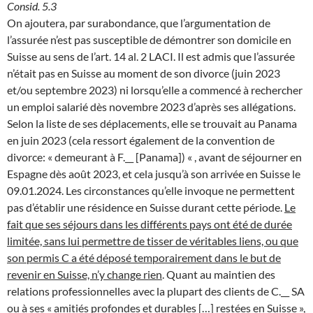
Consid. 5.3
On ajoutera, par surabondance, que l’argumentation de
l’assurée n’est pas susceptible de démontrer son domicile en
Suisse au sens de l’art. 14 al. 2 LACI. Il est admis que l’assurée
n’était pas en Suisse au moment de son divorce (juin 2023
et/ou septembre 2023) ni lorsqu’elle a commencé à rechercher
un emploi salarié dès novembre 2023 d’après ses allégations.
Selon la liste de ses déplacements, elle se trouvait au Panama
en juin 2023 (cela ressort également de la convention de
divorce: « demeurant à F.__ [Panama]) « , avant de séjourner en
Espagne dès août 2023, et cela jusqu’à son arrivée en Suisse le
09.01.2024. Les circonstances qu’elle invoque ne permettent
pas d’établir une résidence en Suisse durant cette période.
Le
fait que ses séjours dans les différents pays ont été de durée
limitée, sans lui permettre de tisser de véritables liens, ou que
son permis C a été déposé temporairement dans le but de
revenir en Suisse, n’y change rien
. Quant au maintien des
relations professionnelles avec la plupart des clients de C.__ SA
ou à ses « amitiés profondes et durables […] restées en Suisse »,