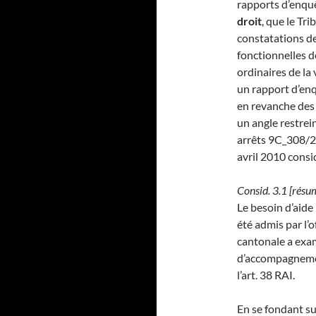
rapports d’enquê
droit
, que le Tri
constatations de
fonctionnelles d
ordinaires de la
un rapport d’enq
en revanche de
un angle restrein
arrêts 9C_308/2
avril 2010 consid
Consid. 3.1 [résu
Le besoin d’aide
été admis par l’o
cantonale a exam
d’accompagnement
l’art. 38 RAI.
En se fondant su