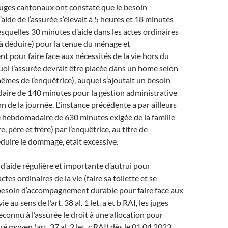
juges cantonaux ont constaté que le besoin
ide de l’assurée s’élevait à 5 heures et 18 minutes
squelles 30 minutes d’aide dans les actes ordinaires
t à déduire) pour la tenue du ménage et
 pour faire face aux nécessités de la vie hors du
uoi l’assurée devrait être placée dans un home selon
mêmes de l’enquêtrice), auquel s’ajoutait un besoin
aire de 140 minutes pour la gestion administrative
on de la journée. L’instance précédente a par ailleurs
e hebdomadaire de 630 minutes exigée de la famille
e, père et frère) par l’enquêtrice, au titre de
réduire le dommage, était excessive.
d’aide régulière et importante d’autrui pour
tes ordinaires de la vie (faire sa toilette et se
 besoin d’accompagnement durable pour faire face aux
ie au sens de l’art. 38 al. 1 let. a et b RAI, les juges
connu à l’assurée le droit à une allocation pour
 moyen (art. 37 al. 2 let. c RAI) dès le 01.04.2023,