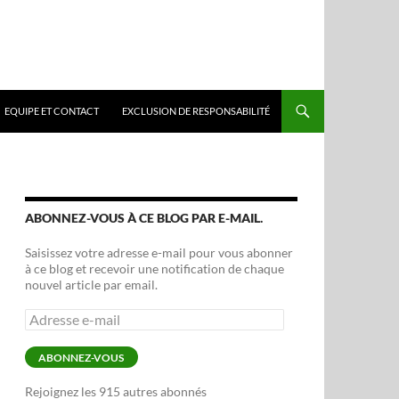
EQUIPE ET CONTACT
EXCLUSION DE RESPONSABILITÉ
ABONNEZ-VOUS À CE BLOG PAR E-MAIL.
Saisissez votre adresse e-mail pour vous abonner
à ce blog et recevoir une notification de chaque
nouvel article par email.
Adresse
e-
mail
ABONNEZ-VOUS
Rejoignez les 915 autres abonnés