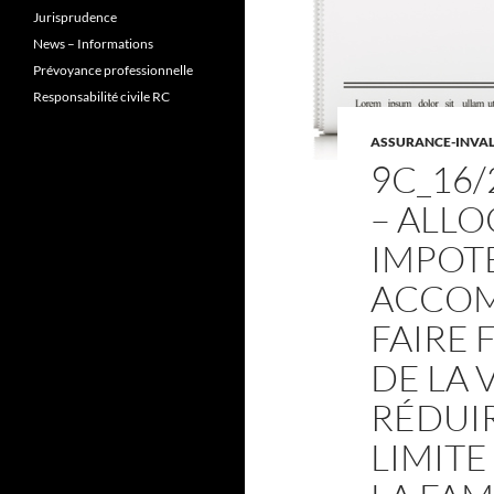
Jurisprudence
News – Informations
Prévoyance professionnelle
Responsabilité civile RC
ASSURANCE-INVALI
9C_16/
– ALL
IMPOT
ACCOM
FAIRE 
DE LA 
RÉDUI
LIMITE