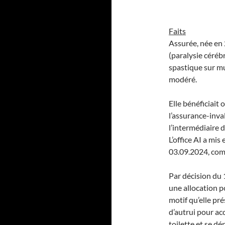
Faits
Assurée, née en 
(paralysie céréb
spastique sur mu
modéré.
Elle bénéficiait 
l’assurance-inval
l’intermédiaire d
L’office AI a mi
03.09.2024, comp
Par décision du 1
une allocation p
motif qu’elle pr
d’autrui pour acc
toilette et se dé