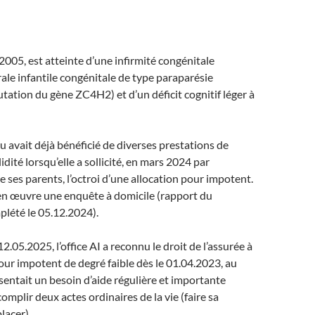
2005, est atteinte d’une infirmité congénitale
rale infantile congénitale de type paraparésie
tation du gène ZC4H2) et d’un déficit cognitif léger à
ou avait déjà bénéficié de diverses prestations de
idité lorsqu’elle a sollicité, en mars 2024 par
e ses parents, l’octroi d’une allocation pour impotent.
s en œuvre une enquête à domicile (rapport du
lété le 05.12.2024).
2.05.2025, l’office AI a reconnu le droit de l’assurée à
our impotent de degré faible dès le 01.04.2023, au
ésentait un besoin d’aide régulière et importante
omplir deux actes ordinaires de la vie (faire sa
placer).