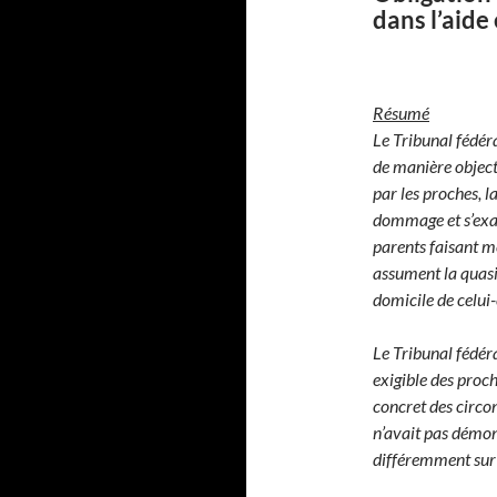
dans l’aide 
Résumé
Le Tribunal fédéra
de manière objec
par les proches, l
dommage et s’exam
parents faisant m
assument la quasi
domicile de celui-
Le Tribunal fédéra
exigible des proc
concret des circon
n’avait pas démont
différemment sur l