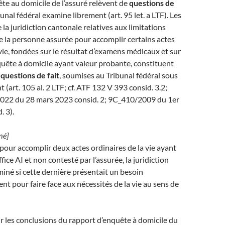
te au domicile de l’assuré relèvent de
questions de
bunal fédéral examine librement (art. 95 let. a LTF). Les
 la juridiction cantonale relatives aux limitations
e la personne assurée pour accomplir certains actes
 vie, fondées sur le résultat d’examens médicaux et sur
uête à domicile ayant valeur probante, constituent
s
questions de fait
, soumises au Tribunal fédéral sous
t (art. 105 al. 2 LTF; cf. ATF 132 V 393 consid. 3.2;
022 du 28 mars 2023 consid. 2; 9C_410/2009 du 1er
. 3).
mé]
 pour accomplir deux actes ordinaires de la vie ayant
ffice AI et non contesté par l’assurée, la juridiction
iné si cette dernière présentait un besoin
 pour faire face aux nécessités de la vie au sens de
r les conclusions du rapport d’enquête à domicile du