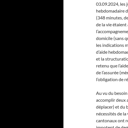
03.09.2024, les 
hebdomadaire d’a
(348 minutes, de
de la vie étaien
l’accompagnement
domicile (sans q
les indications 
d’aide hebdomad
et la structurati
retenu que l’aid
de l’assurée (mèr
l’obligation de 
Au vu du besoin 
accomplir deux ac
déplacer) et du
nécessités de la v
cantonaux ont re
impotent de degré