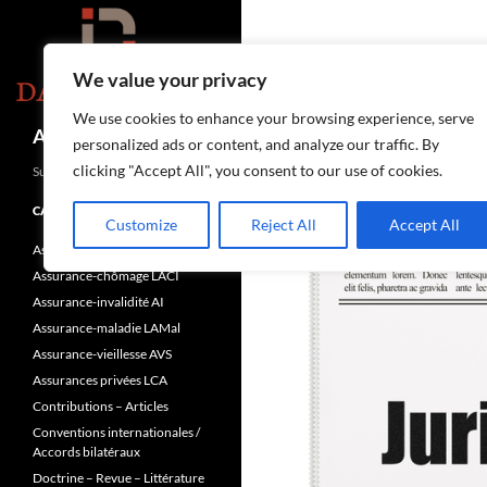
Aller
au
contenu
We value your privacy
We use cookies to enhance your browsing experience, serve
Recherche
Assurances-sociales.info
personalized ads or content, and analyze our traffic. By
clicking "Accept All", you consent to our use of cookies.
Suisse
CATÉGORIES
Customize
Reject All
Accept All
Assurance-accidents LAA
Assurance-chômage LACI
Assurance-invalidité AI
Assurance-maladie LAMal
Assurance-vieillesse AVS
Assurances privées LCA
Contributions – Articles
Conventions internationales /
Accords bilatéraux
Doctrine – Revue – Littérature