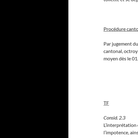
Procédure cant
Par jugement du 
cantonal, octroy
moyen dès le 01
TF
Consid. 2.3
L’interprétation 
l’impotence, ains