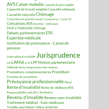
AVS
Caisse-maladie
Capacité de gain exigible
Capacité de travail exigible
Causalité adéquate
Chômage
Causalité naturelle
Convention de sécurité sociale
Coronavirus - Covid-19
Cotisations AVS
Doctrine - Littérature
Droit à l’indemnité chômage
ESS
Débats parlementaires
Expertise médicale
Institution de prévoyance - Caisse de
pension
Jurisprudence
International
Invalidité
LAMal
Motion parlementaire
LPP
LCA
LAI
Méthode de la comparaison des revenus
Procédure
Prestations complémentaires
Procédure de consultation
Prévoyance professionnelle
Pénal
Rente d'invalidité
Rente de vieillesse AVS
Responsabilité civile (RC)
Restitution
Revenu d'invalide
Revenu sans invalidité
Traitement médical - frais médicaux
Valeur probante
Troubles psychiques