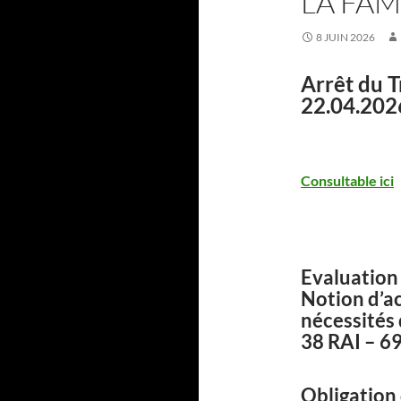
LA FAM
8 JUIN 2026
Arrêt du T
22.04.202
Consultable ici
Evaluation 
Notion d’a
nécessités 
38 RAI – 69
Obligation