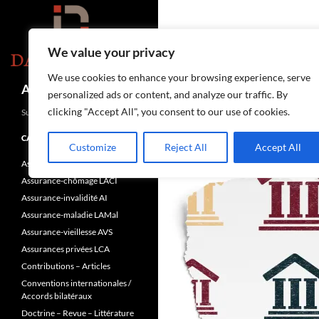
Aller
au
contenu
We value your privacy
We use cookies to enhance your browsing experience, serve
Recherche
Assurances-sociales.info
personalized ads or content, and analyze our traffic. By
clicking "Accept All", you consent to our use of cookies.
Suisse
CATÉGORIES
Customize
Reject All
Accept All
Assurance-accidents LAA
Assurance-chômage LACI
Assurance-invalidité AI
Assurance-maladie LAMal
Assurance-vieillesse AVS
Assurances privées LCA
Contributions – Articles
Conventions internationales /
Accords bilatéraux
Doctrine – Revue – Littérature