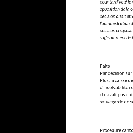
pour tardiveté le
opposition de la c
décision allait êt
l’administration 
décision en quest
suffisamment de t
Faits
Par décision sur
Plus, la caisse d
d’insolvabilité r
ci n’avait pas en
sauvegarde de ses
Procédure cant