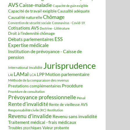
AVS
Caisse-maladie
Capacité de gain exigible
Capacité de travail exigible
Causalité adéquate
Chômage
Causalité naturelle
Convention de sécurité sociale
Coronavirus - Covid-19
Cotisations AVS
Doctrine - Littérature
Droit à l’indemnité chômage
ESS
Débats parlementaires
Expertise médicale
Institution de prévoyance - Caisse de
pension
Jurisprudence
International
Invalidité
LAMal
Motion parlementaire
LPP
LCA
LAI
Méthode de la comparaison des revenus
Procédure
Prestations complémentaires
Procédure de consultation
Prévoyance professionnelle
Pénal
Rente d'invalidité
Rente de vieillesse AVS
Responsabilité civile (RC)
Restitution
Revenu d'invalide
Revenu sans invalidité
Traitement médical - frais médicaux
Valeur probante
Troubles psychiques