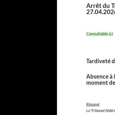
Arrêt du T
27.04.202
Consultable ici
Tardiveté d
Absence à l
moment de 
Résumé
Le Tribunal fédér