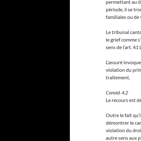
permettant au d
période, il se t
familiales ou de
Le tribunal canto
le grief comme s’
sens de l’art. 41
L’assuré invoque
violation du prin
traitement.
Consid. 4.2
Le recours est dé
Outre le fait qu’
démontrer le car
violation du droi
autre sens aux 