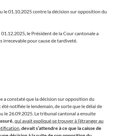
ru le 01.10.2025 contre la décision sur opposition du
01.12.2025, le Président de la Cour cantonale a
rs irrecevable pour cause de tardiveté.
e a constaté que la décision sur opposition du
été notifiée le lendemain, de sorte que le délai de
hu le 26.09.2025. Le tribunal cantonal a ensuite
assuré,
qui avait expliqué se trouver à l’étranger au
tification
,
devait s’attendre à ce que la caisse de
ne décision à la suite de son opposition du