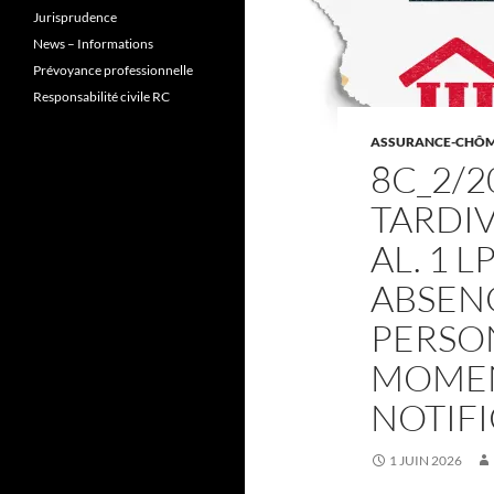
Jurisprudence
News – Informations
Prévoyance professionnelle
Responsabilité civile RC
ASSURANCE-CHÔM
8C_2/20
TARDIV
AL. 1 L
ABSENC
PERSO
MOMEN
NOTIF
1 JUIN 2026