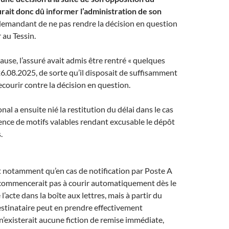
aurait donc dû informer l’administration de son
i demandant de ne pas rendre la décision en question
 au Tessin.
cause, l’assuré avait admis être rentré « quelques
 26.08.2025, de sorte qu’il disposait de suffisamment
courir contre la décision en question.
nal a ensuite nié la restitution du délai dans le cas
sence de motifs valables rendant excusable le dépôt
.
t notamment qu’en cas de notification par Poste A
e commencerait pas à courir automatiquement dès le
l’acte dans la boîte aux lettres, mais à partir du
stinataire peut en prendre effectivement
 n’existerait aucune fiction de remise immédiate,