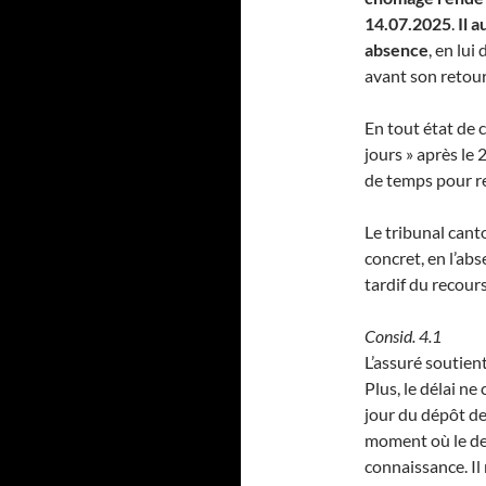
14.07.2025
.
Il 
absence
, en lu
avant son retour
En tout état de 
jours » après le
de temps pour re
Le tribunal canto
concret, en l’ab
tardif du recours
Consid. 4.1
L’assuré soutien
Plus, le délai n
jour du dépôt de 
moment où le de
connaissance. Il