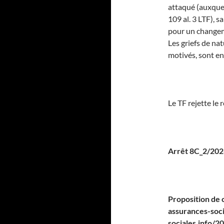
attaqué (auxquels
109 al. 3 LTF), 
pour un changeme
Les griefs de na
motivés, sont en
Le TF rejette le 
Arrêt 8C_2/20
Proposition de c
assurances-socia
sociales.info/2