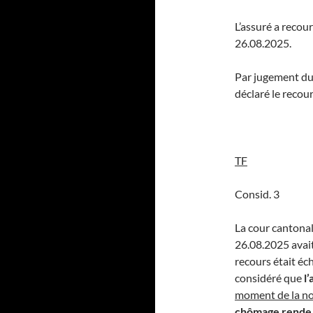
L’assuré a recou
26.08.2025.
Par jugement du 
déclaré le recou
TF
Consid. 3
La cour cantonal
26.08.2025 avait 
recours était éc
considéré que
l’
moment de la no
chômage rende u