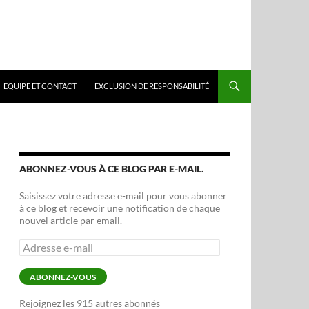
EQUIPE ET CONTACT
EXCLUSION DE RESPONSABILITÉ
ABONNEZ-VOUS À CE BLOG PAR E-MAIL.
Saisissez votre adresse e-mail pour vous abonner
à ce blog et recevoir une notification de chaque
nouvel article par email.
Adresse
e-
mail
ABONNEZ-VOUS
Rejoignez les 915 autres abonnés