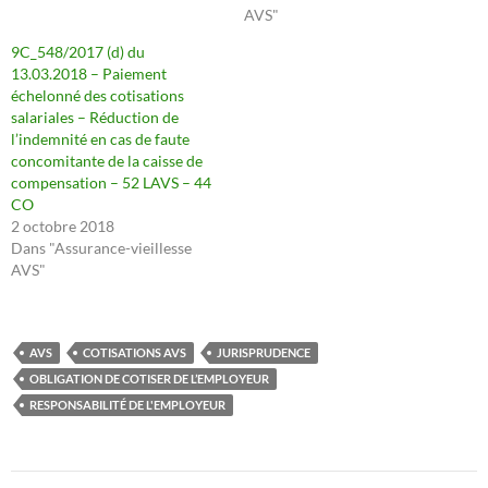
AVS"
9C_548/2017 (d) du
13.03.2018 – Paiement
échelonné des cotisations
salariales – Réduction de
l’indemnité en cas de faute
concomitante de la caisse de
compensation – 52 LAVS – 44
CO
2 octobre 2018
Dans "Assurance-vieillesse
AVS"
AVS
COTISATIONS AVS
JURISPRUDENCE
OBLIGATION DE COTISER DE L’EMPLOYEUR
RESPONSABILITÉ DE L'EMPLOYEUR
Navigation