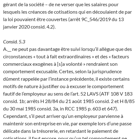
gérant de la société – de ne verser que les salaires pour
lesquels les créances de cotisations qui en découlaient de par
la loi pouvaient être couvertes (arrêt 9C_546/2019 du 13
janvier 2020 consid. 4.2).
Consid. 5.3
A.__ ne peut pas davantage être suivi lorsqu’il allègue que des
circonstances « tout à fait extraordinaires » et des « facteurs
commerciaux exogènes à [s]a volonté » rendraient son
comportement excusable. Certes, selon la jurisprudence
dûment rappelée par l’instance précédente, il existe certains
motifs de nature à justifier ou à excuser le comportement
fautif de l’employeur au sens de l’art. 52 LAVS (ATF 108 V 183
consid. 1b; arrêts H 28/84 du 21 août 1985 consid. 2 et H 8/85
du 30 mai 1985 consid. 3a, in RCC 1985 p. 603 et 647).
Cependant, s’il peut arriver qu’un employeur parvienne à
maintenir son entreprise en vie, par exemple lors d’une passe
délicate dans la trésorerie, en retardant le paiement de
cotisations, il faut encore, pour qu’un tel comportement ne