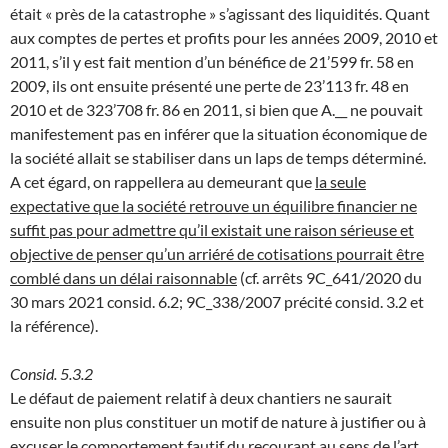
était « près de la catastrophe » s’agissant des liquidités. Quant
aux comptes de pertes et profits pour les années 2009, 2010 et
2011, s’il y est fait mention d’un bénéfice de 21’599 fr. 58 en
2009, ils ont ensuite présenté une perte de 23’113 fr. 48 en
2010 et de 323’708 fr. 86 en 2011, si bien que A.__ ne pouvait
manifestement pas en inférer que la situation économique de
la société allait se stabiliser dans un laps de temps déterminé.
A cet égard, on rappellera au demeurant que
la seule
expectative que la société retrouve un équilibre financier ne
suffit pas pour admettre qu’il existait une raison sérieuse et
objective de penser qu’un arriéré de cotisations pourrait être
comblé dans un délai raisonnable
(cf. arrêts 9C_641/2020 du
30 mars 2021 consid. 6.2; 9C_338/2007 précité consid. 3.2 et
la référence).
Consid. 5.3.2
Le défaut de paiement relatif à deux chantiers ne saurait
ensuite non plus constituer un motif de nature à justifier ou à
excuser le comportement fautif du recourant au sens de l’art.