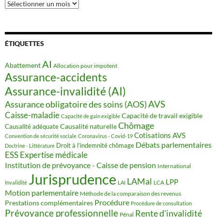
Archives
ÉTIQUETTES
AI
Abattement
Allocation pour impotent
Assurance-accidents
Assurance-invalidité (AI)
AVS
Assurance obligatoire des soins (AOS)
Caisse-maladie
Capacité de travail exigible
Capacité de gain exigible
Chômage
Causalité naturelle
Causalité adéquate
Cotisations AVS
Convention de sécurité sociale
Coronavirus - Covid-19
Débats parlementaires
Droit à l’indemnité chômage
Doctrine - Littérature
ESS
Expertise médicale
Institution de prévoyance - Caisse de pension
International
Jurisprudence
LAMal
LPP
LCA
Invalidité
LAI
Motion parlementaire
Méthode de la comparaison des revenus
Procédure
Prestations complémentaires
Procédure de consultation
Prévoyance professionnelle
Rente d'invalidité
Pénal