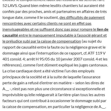
52 LAVS. Quand bien même lesdits chantiers lui auraient été
confiés par des proches, amis et partenaires en affaires de très
longue date, comme il le soutient,
des difficultés de paiement
rencontrées avec certains clients ne sont en effet pas
inenvisageables et ne suffisent donc pas pour rompre le
lien de
causalité
entre le manquement imputable à l’associé gérant et
le préjudice subi par la caisse de compensation
(au sujet du
rapport de causalité entre la faute ou la négligence grave et le
dommage ainsi que l’interruption de ce rapport, cf. ATF 119 V
401 consid. 4; arrêt H 95/05 du 10 janvier 2007 consid. 4 et les
références), comme l’ont dûment expliqué les juges cantonaux.
La crise cardiaque dont a été victime l’un des employés
principaux de la société et à la suite de laquelle l’assurance
perte de gain a refusé d’entrer en matière – selon les dires de
A.__ -, n’est pas non plus une circonstance si exceptionnelle et
imprévisible qu’elle reléguerait à l’arrière-plan tous les autres
facteurs qui ont contribué à occasionner le dommage subi par
la caisse de compensation, en particulier la négligence de A.__.