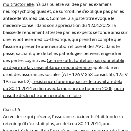
multifactorielle
, n’a pas pu être validée par les examens
neuropsychologiques et, de surcroît, ne s’explique pas par les
antécédents médicaux. Comme l’a à juste titre évoqué le
médecin-conseil dans son appréciation du 12.01.2022, la
baisse de rendement attestée par les experts se fonde ainsi sur
une hypothèse médico-théorique, qui prend en compte que
l’assuré a présenté une neuroborréliose et des AVC dans le
passé, sachant que de telles pathologies peuvent engendrer
des pertes cognitives.
Cela ne suffit toutefois pas pour établir,
au degré de la vraisemblance prépondérante
applicable en
droit des assurances sociales (ATF 126 V 353 consid. 5b; 125 V
195 consid. 2),
l’existence d’une incapacité de travail au-delà
du 30.11.2014 en lien avec la morsure de tique en 2008, qui a
ensuite déclenché une neuroborréliose
.
Consid. 5
Au vu de ce qui précède, l’assurance-accidents était fondée à
retenir qu’il n’existait plus, au-delà du 30.11.2014, une
incapacité de travail de l’assuré en lien avec la morsure de tique