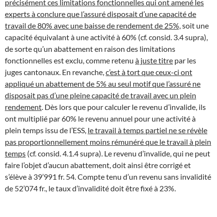
précisément ces limitations fonctionnelles qui ont amené les
experts à conclure que l’assuré disposait d’une capacité de
travail de 80% avec une baisse de rendement de 25%,
soit une
capacité équivalant à une activité à 60% (cf. consid. 3.4 supra),
de sorte qu’un abattement en raison des limitations
fonctionnelles est exclu, comme retenu
à juste titre
par les
juges cantonaux. En revanche,
c’est à tort que ceux-ci ont
appliqué un abattement de 5% au seul motif que l’assuré ne
disposait pas d’une pleine capacité de travail avec un plein
rendement
. Dès lors que pour calculer le revenu d’invalide, ils
ont multiplié par 60% le revenu annuel pour une activité à
plein temps issu de l’ESS,
le travail à temps partiel ne se révèle
pas proportionnellement moins rémunéré que le travail à plein
temps
(cf. consid. 4.1.4 supra). Le revenu d’invalide, qui ne peut
faire l’objet d’aucun abattement, doit ainsi être corrigé et
s’élève à 39’991 fr. 54. Compte tenu d’un revenu sans invalidité
de 52’074 fr., le taux d’invalidité doit être fixé à 23%.