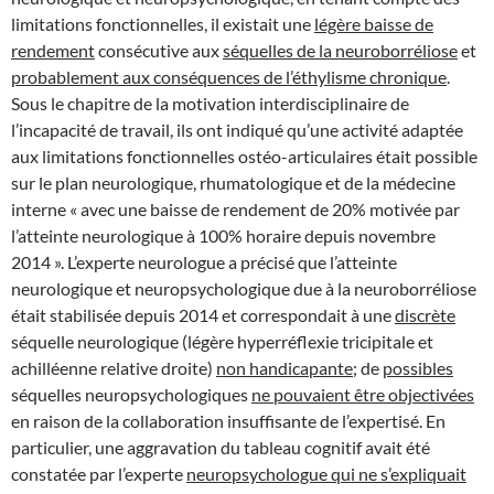
limitations fonctionnelles, il existait une
légère baisse de
rendement
consécutive aux
séquelles de la neuroborréliose
et
probablement aux conséquences de l’éthylisme chronique
.
Sous le chapitre de la motivation interdisciplinaire de
l’incapacité de travail, ils ont indiqué qu’une activité adaptée
aux limitations fonctionnelles ostéo-articulaires était possible
sur le plan neurologique, rhumatologique et de la médecine
interne « avec une baisse de rendement de 20% motivée par
l’atteinte neurologique à 100% horaire depuis novembre
2014 ». L’experte neurologue a précisé que l’atteinte
neurologique et neuropsychologique due à la neuroborréliose
était stabilisée depuis 2014 et correspondait à une
discrète
séquelle neurologique (légère hyperréflexie tricipitale et
achilléenne relative droite)
non handicapante
; de
possibles
séquelles neuropsychologiques
ne pouvaient être objectivées
en raison de la collaboration insuffisante de l’expertisé. En
particulier, une aggravation du tableau cognitif avait été
constatée par l’experte
neuropsychologue qui ne s’expliquait