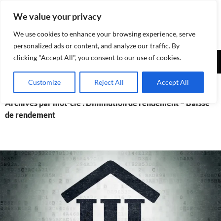
Aller
We value your privacy
au
contenu
We use cookies to enhance your browsing experience, serve
personalized ads or content, and analyze our traffic. By
Recherche
clicking "Accept All", you consent to our use of cookies.
Assurances-sociales.info
MENU
Customize
Reject All
Accept All
PRINCI
Archives par mot-clé : Diminution de rendement – Baisse
de rendement