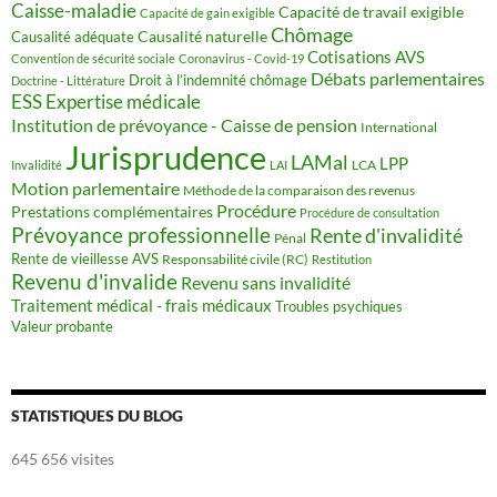
Caisse-maladie
Capacité de travail exigible
Capacité de gain exigible
Chômage
Causalité naturelle
Causalité adéquate
Cotisations AVS
Convention de sécurité sociale
Coronavirus - Covid-19
Débats parlementaires
Droit à l’indemnité chômage
Doctrine - Littérature
ESS
Expertise médicale
Institution de prévoyance - Caisse de pension
International
Jurisprudence
LAMal
LPP
LCA
Invalidité
LAI
Motion parlementaire
Méthode de la comparaison des revenus
Procédure
Prestations complémentaires
Procédure de consultation
Prévoyance professionnelle
Rente d'invalidité
Pénal
Rente de vieillesse AVS
Responsabilité civile (RC)
Restitution
Revenu d'invalide
Revenu sans invalidité
Traitement médical - frais médicaux
Troubles psychiques
Valeur probante
STATISTIQUES DU BLOG
645 656 visites