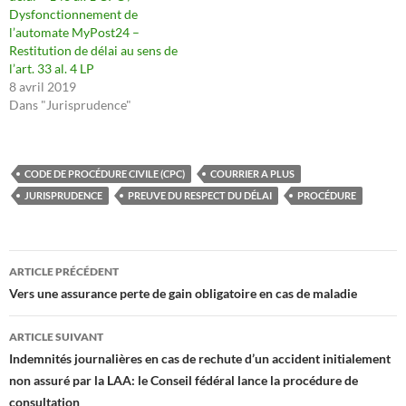
Dysfonctionnement de
l’automate MyPost24 –
Restitution de délai au sens de
l’art. 33 al. 4 LP
8 avril 2019
Dans "Jurisprudence"
CODE DE PROCÉDURE CIVILE (CPC)
COURRIER A PLUS
JURISPRUDENCE
PREUVE DU RESPECT DU DÉLAI
PROCÉDURE
Navigation
ARTICLE PRÉCÉDENT
des
Vers une assurance perte de gain obligatoire en cas de maladie
articles
ARTICLE SUIVANT
Indemnités journalières en cas de rechute d’un accident initialement
non assuré par la LAA: le Conseil fédéral lance la procédure de
consultation