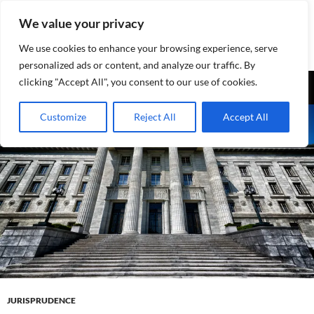
Aller
We value your privacy
au
contenu
We use cookies to enhance your browsing experience, serve
personalized ads or content, and analyze our traffic. By
Recherche
clicking "Accept All", you consent to our use of cookies.
Assurances-sociales.info
MENU
Customize
Reject All
Accept All
PRINCI
JURISPRUDENCE