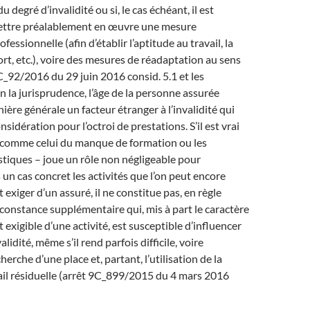
 degré d’invalidité ou si, le cas échéant, il est
ettre préalablement en œuvre une mesure
fessionnelle (afin d’établir l’aptitude au travail, la
fort, etc.), voire des mesures de réadaptation au sens
9C_92/2016 du 29 juin 2016 consid. 5.1 et les
on la jurisprudence, l’âge de la personne assurée
ière générale un facteur étranger à l’invalidité qui
nsidération pour l’octroi de prestations. S’il est vrai
– comme celui du manque de formation ou les
uistiques – joue un rôle non négligeable pour
un cas concret les activités que l’on peut encore
exiger d’un assuré, il ne constitue pas, en règle
rconstance supplémentaire qui, mis à part le caractère
exigible d’une activité, est susceptible d’influencer
alidité, même s’il rend parfois difficile, voire
herche d’une place et, partant, l’utilisation de la
ail résiduelle (arrêt 9C_899/2015 du 4 mars 2016