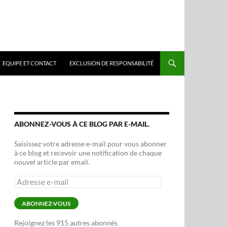
EQUIPE ET CONTACT
EXCLUSION DE RESPONSABILITÉ
ABONNEZ-VOUS À CE BLOG PAR E-MAIL.
Saisissez votre adresse e-mail pour vous abonner
à ce blog et recevoir une notification de chaque
nouvel article par email.
Adresse
e-
mail
ABONNEZ-VOUS
Rejoignez les 915 autres abonnés