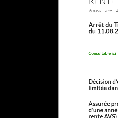
RENTE 
8 AVRIL 2022
Arrêt du T
du 11.08.
Consultable ici
Décision d’
limitée dan
Assurée pro
d’une année
rente AVS)