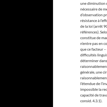
une diminution du
nécessaire de m
d’observation pro
résistance à l’ef
de la loi (arrêt 
références). Sel
constitue de man
n’entre pas en co
que ce facteur 
difficultés ling
déterminer dans 
raisonnablement 
générale, une ci
raisonnablement 
l’étendue de l’inv
impossible la rec
capacité de trav
consid. 4.3.1).