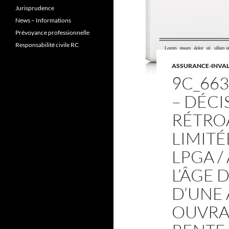
Jurisprudence
News – Informations
Prévoyance professionnelle
Responsabilité civile RC
ASSURANCE-INVALI
9C_663
– DÉCI
RÉTRO
LIMITÉ
LPGA /
L’ÂGE 
D’UNE 
OUVRAN