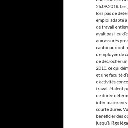
26.09.2018. Les 
lors pas de déte
emploi adapté à 
de travail entièr
avait pas lieu d’
aux assurés proc
cantonaux ont re
d’employée de c
de décrocher un 
2010, ce qui dé
et une faculté d
d’activités conce
travail étaient 
de durée détermi
intérimaire, en
courte durée. Vu 
bénéficier des op
jusqu’à l’âge léga