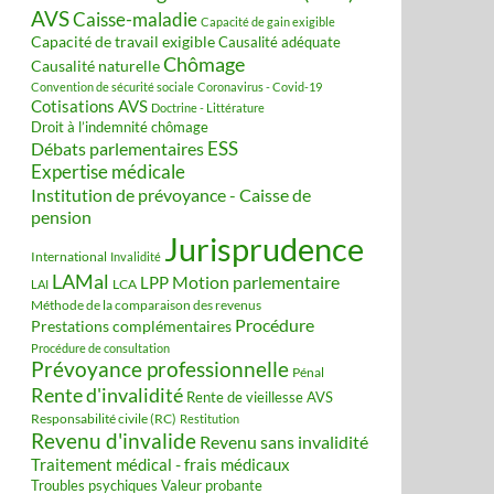
AVS
Caisse-maladie
Capacité de gain exigible
Capacité de travail exigible
Causalité adéquate
Chômage
Causalité naturelle
Convention de sécurité sociale
Coronavirus - Covid-19
Cotisations AVS
Doctrine - Littérature
Droit à l’indemnité chômage
ESS
Débats parlementaires
Expertise médicale
Institution de prévoyance - Caisse de
pension
Jurisprudence
International
Invalidité
LAMal
Motion parlementaire
LPP
LCA
LAI
Méthode de la comparaison des revenus
Procédure
Prestations complémentaires
Procédure de consultation
Prévoyance professionnelle
Pénal
Rente d'invalidité
Rente de vieillesse AVS
Responsabilité civile (RC)
Restitution
Revenu d'invalide
Revenu sans invalidité
Traitement médical - frais médicaux
Valeur probante
Troubles psychiques