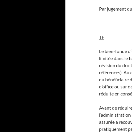
Par jugement du 
TF
Le bien-fondé d’u
limitée dans le 
révision du droit
références). Aux 
du bénéficiaire d
d’office ou sur 
réduite en cons
Avant de réduire
l’administration 
assurée a recouv
pratiquement par