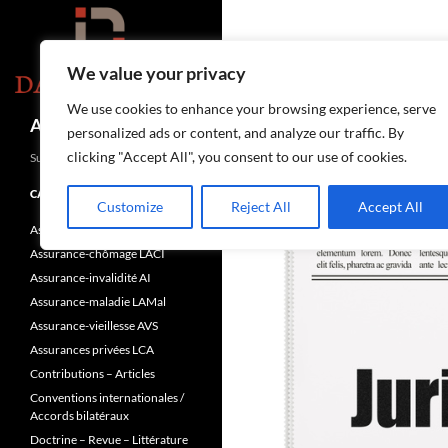
Aller
au
contenu
We value your privacy
We use cookies to enhance your browsing experience, serve
Recherche
Assurances-sociales.info
personalized ads or content, and analyze our traffic. By
clicking "Accept All", you consent to our use of cookies.
Suisse
CATÉGORIES
Customize
Reject All
Accept All
Assurance-accidents LAA
Assurance-chômage LACI
Assurance-invalidité AI
Assurance-maladie LAMal
Assurance-vieillesse AVS
Assurances privées LCA
Contributions – Articles
Conventions internationales /
Accords bilatéraux
Doctrine – Revue – Littérature