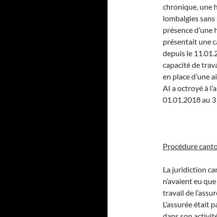
chronique, une 
lombalgies sans 
présence d’une h
présentait une c
depuis le 11.01.
capacité de trav
en place d’une a
AI a octroyé à l’
01.01.2018 au 3
Procédure cant
La juridiction c
n’avaient eu que
travail de l’assu
L’assurée était 
dans son activi