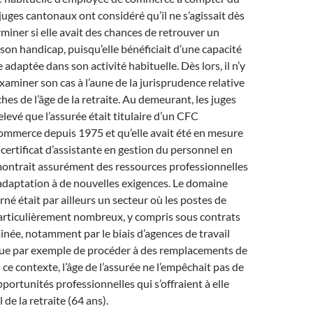
juges cantonaux ont considéré qu’il ne s’agissait dès
rminer si elle avait des chances de retrouver un
son handicap, puisqu’elle bénéficiait d’une capacité
e adaptée dans son activité habituelle. Dès lors, il n’y
examiner son cas à l’aune de la jurisprudence relative
hes de l’âge de la retraite. Au demeurant, les juges
levé que l’assurée était titulaire d’un CFC
ommerce depuis 1975 et qu’elle avait été en mesure
certificat d’assistante en gestion du personnel en
montrait assurément des ressources professionnelles
’adaptation à de nouvelles exigences. Le domaine
rné était par ailleurs un secteur où les postes de
particulièrement nombreux, y compris sous contrats
née, notamment par le biais d’agences de travail
 vue par exemple de procéder à des remplacements de
ce contexte, l’âge de l’assurée ne l’empêchait pas de
portunités professionnelles qui s’offraient à elle
l de la retraite (64 ans).