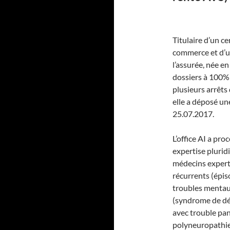
Titulaire d’un c
commerce et d’un
l’assurée, née e
dossiers à 100% 
plusieurs arrêts
elle a déposé un
25.07.2017.
L’office AI a pr
expertise pluridi
médecins expert
récurrents (épis
troubles mentaux
(syndrome de dé
avec trouble pan
polyneuropathie