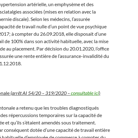
hypertension artérielle, un emphysème et des
sciatalgies associées (mises en relation avec la
ernie discale). Selon les médecins, l’assurée
apacité de travail nulle d’un point de vue psychique
2017; à compter du 26.09.2018, elle disposait d’une
ail de 100% dans son activité habituelle, avec la mise
ide au placement. Par décision du 20.01.2020, l’office
assurée une rente entière de l’assurance-invalidité du
1.12.2018.
onale
(arrêt AI 54/20 – 319/2020 –
consultable ici
)
antonale a retenu que les troubles diagnostiqués
 des répercussions temporaires sur la capacité de
rée et qu’ils s’étaient amendés sous traitement.
par conséquent dotée d’une capacité de travail entière
té habituelle d’employée de commerce à compter du