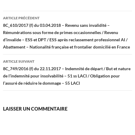
Navigation
ARTICLE PRÉCÉDENT
des
8C_610/2017 (f) du 03.04.2018 – Revenu sans invalidité –
Rémunérations sous forme de primes occasionnelles / Revenu
articles
d’invalide – ESS et DPT / ESS après reclassement professionnel AI /
Abattement – Nationalité française et frontalier domicilié en France
ARTICLE SUIVANT
8C_749/2016 (f) du 22.11.2017 – Indemnité de départ / But et nature
de l’indemnité pour insolvabilité – 51 ss LACI / Obligation pour
l’assuré de réduire le dommage – 55 LACI
LAISSER UN COMMENTAIRE