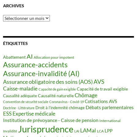
ARCHIVES
Archives
ÉTIQUETTES
AI
Abattement
Allocation pour impotent
Assurance-accidents
Assurance-invalidité (AI)
AVS
Assurance obligatoire des soins (AOS)
Caisse-maladie
Capacité de travail exigible
Capacité de gain exigible
Chômage
Causalité naturelle
Causalité adéquate
Cotisations AVS
Convention de sécurité sociale
Coronavirus - Covid-19
Débats parlementaires
Droit à l’indemnité chômage
Doctrine - Littérature
ESS
Expertise médicale
Institution de prévoyance - Caisse de pension
International
Jurisprudence
LAMal
LPP
LCA
Invalidité
LAI