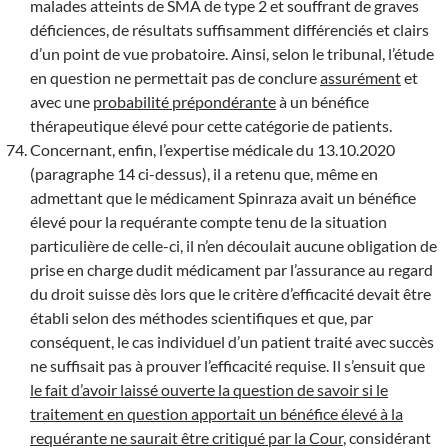
malades atteints de SMA de type 2 et souffrant de graves
déficiences, de résultats suffisamment différenciés et clairs
d’un point de vue probatoire. Ainsi, selon le tribunal, l’étude
en question ne permettait pas de conclure
assurément
et
avec une
probabilité prépondérante
à un bénéfice
thérapeutique élevé pour cette catégorie de patients.
Concernant, enfin, l’expertise médicale du 13.10.2020
(paragraphe 14 ci-dessus), il a retenu que, même en
admettant que le médicament Spinraza avait un bénéfice
élevé pour la requérante compte tenu de la situation
particulière de celle-ci, il n’en découlait aucune obligation de
prise en charge dudit médicament par l’assurance au regard
du droit suisse dès lors que le critère d’efficacité devait être
établi selon des méthodes scientifiques et que, par
conséquent, le cas individuel d’un patient traité avec succès
ne suffisait pas à prouver l’efficacité requise. Il s’ensuit que
le fait d’avoir laissé ouverte la question de savoir si le
traitement en question apportait un bénéfice élevé à la
requérante ne saurait être critiqué par la Cour
, considérant