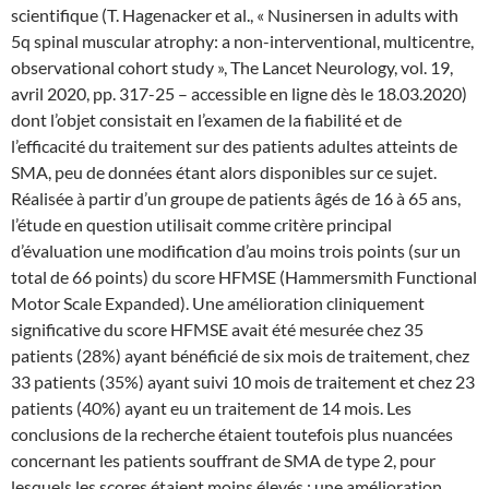
scientifique (T. Hagenacker et al., « Nusinersen in adults with
5q spinal muscular atrophy: a non-interventional, multicentre,
observational cohort study », The Lancet Neurology, vol. 19,
avril 2020, pp. 317-25 – accessible en ligne dès le 18.03.2020)
dont l’objet consistait en l’examen de la fiabilité et de
l’efficacité du traitement sur des patients adultes atteints de
SMA, peu de données étant alors disponibles sur ce sujet.
Réalisée à partir d’un groupe de patients âgés de 16 à 65 ans,
l’étude en question utilisait comme critère principal
d’évaluation une modification d’au moins trois points (sur un
total de 66 points) du score HFMSE (Hammersmith Functional
Motor Scale Expanded). Une amélioration cliniquement
significative du score HFMSE avait été mesurée chez 35
patients (28%) ayant bénéficié de six mois de traitement, chez
33 patients (35%) ayant suivi 10 mois de traitement et chez 23
patients (40%) ayant eu un traitement de 14 mois. Les
conclusions de la recherche étaient toutefois plus nuancées
concernant les patients souffrant de SMA de type 2, pour
lesquels les scores étaient moins élevés : une amélioration