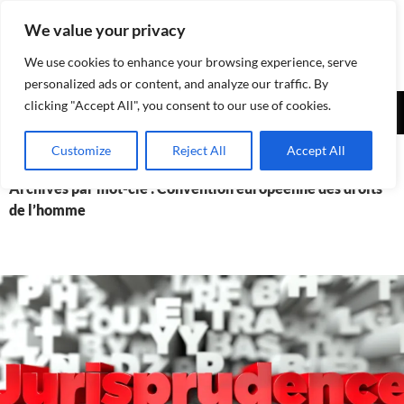
Aller
We value your privacy
au
contenu
We use cookies to enhance your browsing experience, serve
personalized ads or content, and analyze our traffic. By
Recherche
clicking "Accept All", you consent to our use of cookies.
Assurances-sociales.info
MENU
Customize
Reject All
Accept All
PRINCI
Archives par mot-clé : Convention européenne des droits
de l’homme