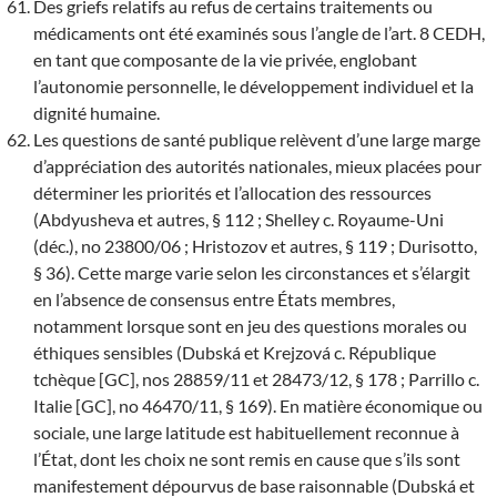
Des griefs relatifs au refus de certains traitements ou
médicaments ont été examinés sous l’angle de l’art. 8 CEDH,
en tant que composante de la vie privée, englobant
l’autonomie personnelle, le développement individuel et la
dignité humaine.
Les questions de santé publique relèvent d’une large marge
d’appréciation des autorités nationales, mieux placées pour
déterminer les priorités et l’allocation des ressources
(Abdyusheva et autres, § 112 ; Shelley c. Royaume-Uni
(déc.), no 23800/06 ; Hristozov et autres, § 119 ; Durisotto,
§ 36). Cette marge varie selon les circonstances et s’élargit
en l’absence de consensus entre États membres,
notamment lorsque sont en jeu des questions morales ou
éthiques sensibles (Dubská et Krejzová c. République
tchèque [GC], nos 28859/11 et 28473/12, § 178 ; Parrillo c.
Italie [GC], no 46470/11, § 169). En matière économique ou
sociale, une large latitude est habituellement reconnue à
l’État, dont les choix ne sont remis en cause que s’ils sont
manifestement dépourvus de base raisonnable (Dubská et