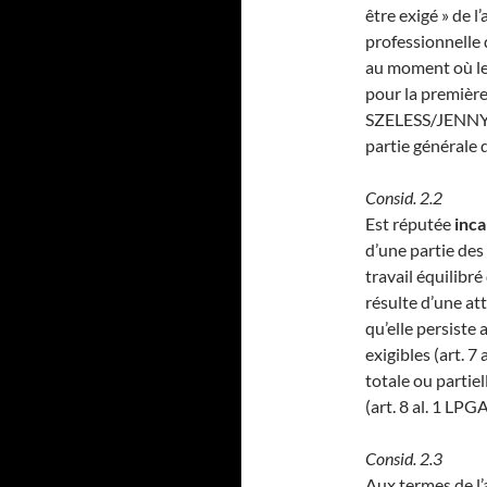
être exigé » de l
professionnelle 
au moment où les
pour la premièr
SZELESS/JENNY 
partie générale 
Consid. 2.2
Est réputée
inca
d’une partie des 
travail équilibré
résulte d’une at
qu’elle persiste
exigibles (art. 7
totale ou parti
(art. 8 al. 1 LPGA
Consid. 2.3
Aux termes de l’ar