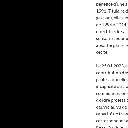
bénéfice d’une a
1991. Titulaire
gestion), elle a 
de 1994 à 2014,
directrice de sa
sensoriel, pour u
absorbé par la r
cécité.
Le 25.01.2023, 
contribution d’
professionnelles
incapacité de tr
communication d
d’ordre professi
oeuvre au vu de 
capacité de trav
correspondant a
l’assurée, depuis