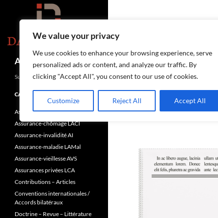
Aller
au
contenu
We value your privacy
We use cookies to enhance your browsing experience, serve
Recherche
Assurances-sociales.info
personalized ads or content, and analyze our traffic. By
clicking "Accept All", you consent to our use of cookies.
Suisse
CATÉGORIES
Customize
Reject All
Accept All
Assurance-accidents LAA
Archives par mo
Assurance-chômage LACI
Assurance-invalidité AI
Assurance-maladie LAMal
Assurance-vieillesse AVS
Assurances privées LCA
Contributions – Articles
Conventions internationales /
Accords bilatéraux
Doctrine – Revue – Littérature