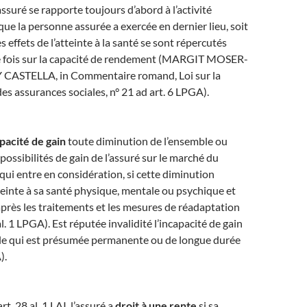
’assuré se rapporte toujours d’abord à l’activité
que la personne assurée a exercée en dernier lieu, soit
 effets de l’atteinte à la santé se sont répercutés
e fois sur la capacité de rendement (MARGIT MOSER-
CASTELLA, in Commentaire romand, Loi sur la
des assurances sociales, n° 21 ad art. 6 LPGA).
pacité de gain
toute diminution de l’ensemble ou
possibilités de gain de l’assuré sur le marché du
 qui entre en considération, si cette diminution
teinte à sa santé physique, mentale ou psychique et
 après les traitements et les mesures de réadaptation
 al. 1 LPGA). Est réputée invalidité l’incapacité de gain
elle qui est présumée permanente ou de longue durée
).
t. 28 al. 1 LAI, l’assuré a
droit à une rente
si sa