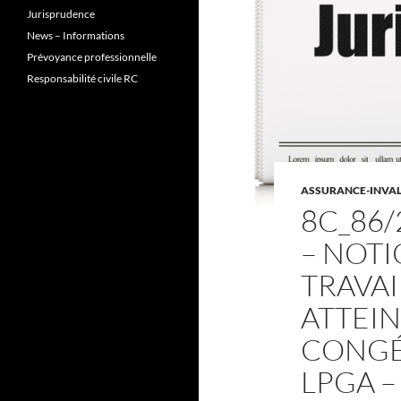
Jurisprudence
News – Informations
Prévoyance professionnelle
Responsabilité civile RC
ASSURANCE-INVALI
8C_86/
– NOTI
TRAVAI
ATTEIN
CONGÉN
LPGA –