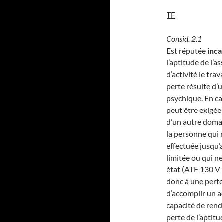
TF
Consid. 2.1
Est réputée
inca
l’aptitude de l’
d’activité le tra
perte résulte d’
psychique. En cas
peut être exigée
d’un autre domain
la personne qui n
effectuée jusqu’
limitée ou qui n
état (ATF 130 V 
donc à une perte
d’accomplir un a
capacité de rend
perte de l’aptit