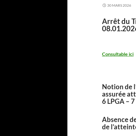
30 MARS 2026
Arrêt du T
08.01.202
Consultable ici
Notion de l
assurée att
6 LPGA – 
Absence de
de l’atteint