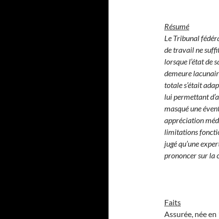
Résumé
Le Tribunal fédéra
de travail ne suffi
lorsque l’état de 
demeure lacunaire.
totale s’était ad
lui permettant d’
masqué une éventu
appréciation médic
limitations foncti
jugé qu’une expert
prononcer sur la c
Faits
Assurée, née en 