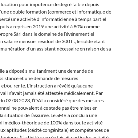
llocation pour impotence de degré faible depuis
 d’une double formation (commerce et informatique de
exercé une activité d’informaticienne à temps partiel
 puis a repris en 2019 une activité à 80% comme
 propre Sàrl dans le domaine de l’événementiel
n salaire mensuel résiduel de 300 fr., le solde étant
émunération d’un assistant nécessaire en raison de sa
elle a déposé simultanément une demande de
assistance et une demande de mesures
 et/ou rente. L’instruction a révélé qu’aucune
avail n’avait jamais été attestée médicalement. Par
u 02.08.2023, l’OAI a considéré que des mesures
onnel ne pouvaient à ce stade pas être mises en
la situation de l’assurée. Le SMR a conclu à une
ail médico-théorique de 100% dans toute activité
ux aptitudes (cécité congénitale) et compétences de
 toujours (l’activité exercée faisait partie des activités