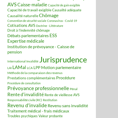
AVS
Caisse-maladie
Capacité de gain exigible
Capacité de travail exigible
Causalité adéquate
Chômage
Causalité naturelle
Convention de sécurité sociale
Coronavirus - Covid-19
Cotisations AVS
Doctrine - Littérature
Droit à l’indemnité chômage
ESS
Débats parlementaires
Expertise médicale
Institution de prévoyance - Caisse de
pension
Jurisprudence
International
Invalidité
LAMal
Motion parlementaire
LPP
LCA
LAI
Méthode de la comparaison des revenus
Procédure
Prestations complémentaires
Procédure de consultation
Prévoyance professionnelle
Pénal
Rente d'invalidité
Rente de vieillesse AVS
Responsabilité civile (RC)
Restitution
Revenu d'invalide
Revenu sans invalidité
Traitement médical - frais médicaux
Valeur probante
Troubles psychiques