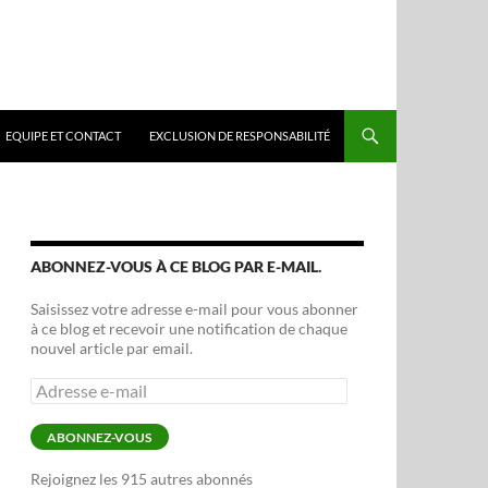
EQUIPE ET CONTACT
EXCLUSION DE RESPONSABILITÉ
ABONNEZ-VOUS À CE BLOG PAR E-MAIL.
Saisissez votre adresse e-mail pour vous abonner
à ce blog et recevoir une notification de chaque
nouvel article par email.
Adresse
e-
mail
ABONNEZ-VOUS
Rejoignez les 915 autres abonnés