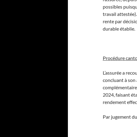
possibles puisqu
travail attestée)
rente par décisi
durable établie.
Procédure cant
L’assurée a reco
concluant à son 
complémentaire. 
2024, faisant ét
rendement effecti
Par jugement du 