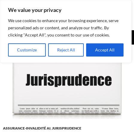
Aller
We value your privacy
au
contenu
We use cookies to enhance your browsing experience, serve
personalized ads or content, and analyze our traffic. By
Recherche
clicking "Accept All", you consent to our use of cookies.
Assurances-sociales.info
MENU
Customize
Reject All
Accept All
PRINCI
ASSURANCE-INVALIDITÉ AI
,
JURISPRUDENCE