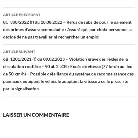
Navigation
ARTICLE PRÉCÉDENT
des
8C_308/2022 (f) du 18.08.2022 – Refus de subside pour le paiement
des primes d’assurance-maladie / Assuré qui, par choix personnel, a
articles
décidé de ne pas travailler ni rechercher un emploi
ARTICLE SUIVANT
6B_1201/2021 (f) du 09.02.2023 – Violation grave des règles de la
circulation routière – 90 al. 2 LCR / Excès de vitesse (77 km/h au lieu
de 50 km/h) – Possible défaillance du système de reconnaissance des
panneaux équipant le véhicule adaptant la vitesse à celle prescrite
par la signalisation
LAISSER UN COMMENTAIRE