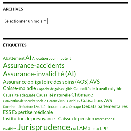
ARCHIVES
Archives
ÉTIQUETTES
AI
Abattement
Allocation pour impotent
Assurance-accidents
Assurance-invalidité (AI)
AVS
Assurance obligatoire des soins (AOS)
Caisse-maladie
Capacité de travail exigible
Capacité de gain exigible
Chômage
Causalité naturelle
Causalité adéquate
Cotisations AVS
Convention de sécurité sociale
Coronavirus - Covid-19
Débats parlementaires
Droit à l’indemnité chômage
Doctrine - Littérature
ESS
Expertise médicale
Institution de prévoyance - Caisse de pension
International
Jurisprudence
LAMal
LPP
LCA
Invalidité
LAI