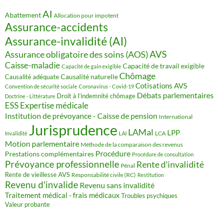
AI
Abattement
Allocation pour impotent
Assurance-accidents
Assurance-invalidité (AI)
AVS
Assurance obligatoire des soins (AOS)
Caisse-maladie
Capacité de travail exigible
Capacité de gain exigible
Chômage
Causalité naturelle
Causalité adéquate
Cotisations AVS
Convention de sécurité sociale
Coronavirus - Covid-19
Débats parlementaires
Droit à l’indemnité chômage
Doctrine - Littérature
ESS
Expertise médicale
Institution de prévoyance - Caisse de pension
International
Jurisprudence
LAMal
LPP
LCA
Invalidité
LAI
Motion parlementaire
Méthode de la comparaison des revenus
Procédure
Prestations complémentaires
Procédure de consultation
Prévoyance professionnelle
Rente d'invalidité
Pénal
Rente de vieillesse AVS
Responsabilité civile (RC)
Restitution
Revenu d'invalide
Revenu sans invalidité
Traitement médical - frais médicaux
Troubles psychiques
Valeur probante