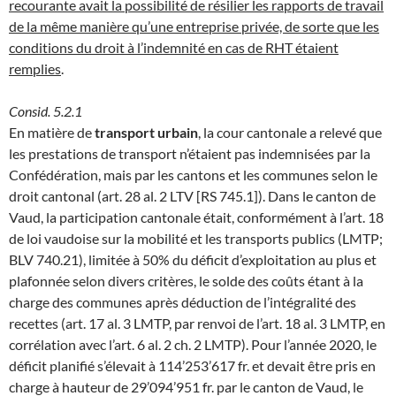
recourante avait la possibilité de résilier les rapports de travail
de la même manière qu’une entreprise privée, de sorte que les
conditions du droit à l’indemnité en cas de RHT étaient
remplies
.
Consid. 5.2.1
En matière de
transport urbain
, la cour cantonale a relevé que
les prestations de transport n’étaient pas indemnisées par la
Confédération, mais par les cantons et les communes selon le
droit cantonal (art. 28 al. 2 LTV [RS 745.1]). Dans le canton de
Vaud, la participation cantonale était, conformément à l’art. 18
de loi vaudoise sur la mobilité et les transports publics (LMTP;
BLV 740.21), limitée à 50% du déficit d’exploitation au plus et
plafonnée selon divers critères, le solde des coûts étant à la
charge des communes après déduction de l’intégralité des
recettes (art. 17 al. 3 LMTP, par renvoi de l’art. 18 al. 3 LMTP, en
corrélation avec l’art. 6 al. 2 ch. 2 LMTP). Pour l’année 2020, le
déficit planifié s’élevait à 114’253’617 fr. et devait être pris en
charge à hauteur de 29’094’951 fr. par le canton de Vaud, le