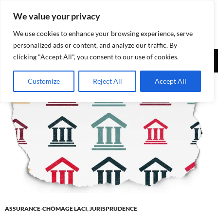
Aller
We value your privacy
au
contenu
We use cookies to enhance your browsing experience, serve
personalized ads or content, and analyze our traffic. By
Recherche
clicking "Accept All", you consent to our use of cookies.
Assurances-sociales.info
MENU
Customize
Reject All
Accept All
PRINCI
ASSURANCE-CHÔMAGE LACI
,
JURISPRUDENCE