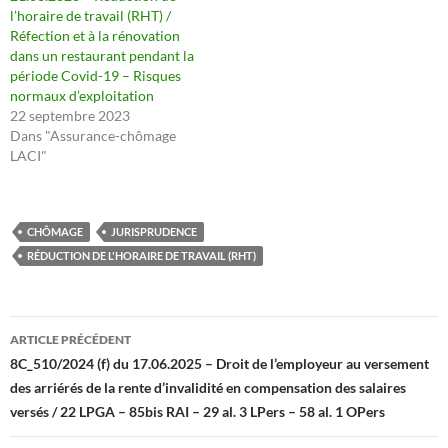
l’horaire de travail (RHT) /
Réfection et à la rénovation
dans un restaurant pendant la
période Covid-19 – Risques
normaux d’exploitation
22 septembre 2023
Dans "Assurance-chômage
LACI"
CHÔMAGE
JURISPRUDENCE
RÉDUCTION DE L'HORAIRE DE TRAVAIL (RHT)
Navigation
ARTICLE PRÉCÉDENT
des
8C_510/2024 (f) du 17.06.2025 – Droit de l’employeur au versement
des arriérés de la rente d’invalidité en compensation des salaires
articles
versés / 22 LPGA – 85bis RAI – 29 al. 3 LPers – 58 al. 1 OPers