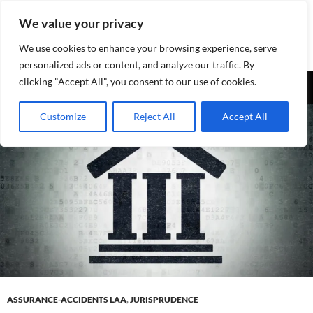
Aller
We value your privacy
au
contenu
We use cookies to enhance your browsing experience, serve
personalized ads or content, and analyze our traffic. By
Recherche
clicking "Accept All", you consent to our use of cookies.
Assurances-sociales.info
MENU
Customize
Reject All
Accept All
PRINCI
ASSURANCE-ACCIDENTS LAA
,
JURISPRUDENCE