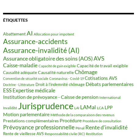
ÉTIQUETTES
AI
Abattement
Allocation pour impotent
Assurance-accidents
Assurance-invalidité (AI)
AVS
Assurance obligatoire des soins (AOS)
Caisse-maladie
Capacité de travail exigible
Capacité de gain exigible
Chômage
Causalité naturelle
Causalité adéquate
Cotisations AVS
Convention de sécurité sociale
Coronavirus - Covid-19
Débats parlementaires
Droit à l’indemnité chômage
Doctrine - Littérature
ESS
Expertise médicale
Institution de prévoyance - Caisse de pension
International
Jurisprudence
LAMal
LPP
LCA
Invalidité
LAI
Motion parlementaire
Méthode de la comparaison des revenus
Procédure
Prestations complémentaires
Procédure de consultation
Prévoyance professionnelle
Rente d'invalidité
Pénal
Rente de vieillesse AVS
Responsabilité civile (RC)
Restitution