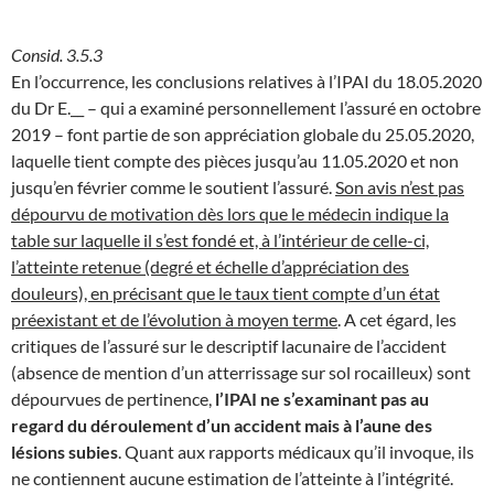
Consid. 3.5.3
En l’occurrence, les conclusions relatives à l’IPAI du 18.05.2020
du Dr E.__ – qui a examiné personnellement l’assuré en octobre
2019 – font partie de son appréciation globale du 25.05.2020,
laquelle tient compte des pièces jusqu’au 11.05.2020 et non
jusqu’en février comme le soutient l’assuré.
Son avis n’est pas
dépourvu de motivation dès lors que le médecin indique la
table sur laquelle il s’est fondé et, à l’intérieur de celle-ci,
l’atteinte retenue (degré et échelle d’appréciation des
douleurs), en précisant que le taux tient compte d’un état
préexistant et de l’évolution à moyen terme
. A cet égard, les
critiques de l’assuré sur le descriptif lacunaire de l’accident
(absence de mention d’un atterrissage sur sol rocailleux) sont
dépourvues de pertinence,
l’IPAI ne s’examinant pas au
regard du déroulement d’un accident mais à l’aune des
lésions subies
. Quant aux rapports médicaux qu’il invoque, ils
ne contiennent aucune estimation de l’atteinte à l’intégrité.