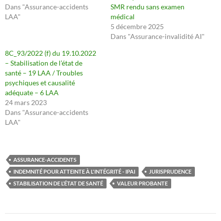
Dans "Assurance-accidents
SMR rendu sans examen
LAA"
médical
5 décembre 2025
Dans "Assurance-invalidité AI"
8C_93/2022 (f) du 19.10.2022
– Stabilisation de l’état de
santé – 19 LAA / Troubles
psychiques et causalité
adéquate – 6 LAA
24 mars 2023
Dans "Assurance-accidents
LAA"
ASSURANCE-ACCIDENTS
INDEMNITÉ POUR ATTEINTE À L'INTÉGRITÉ - IPAI
JURISPRUDENCE
STABILISATION DE L’ÉTAT DE SANTÉ
VALEUR PROBANTE
Navigation