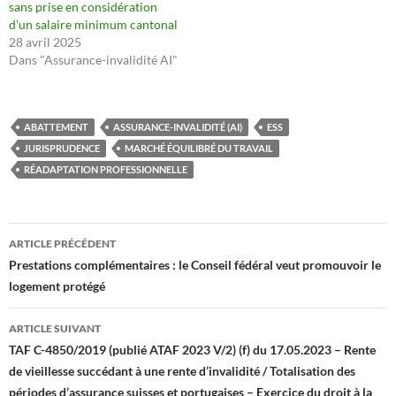
sans prise en considération
d’un salaire minimum cantonal
28 avril 2025
Dans "Assurance-invalidité AI"
ABATTEMENT
ASSURANCE-INVALIDITÉ (AI)
ESS
JURISPRUDENCE
MARCHÉ ÉQUILIBRÉ DU TRAVAIL
RÉADAPTATION PROFESSIONNELLE
Navigation
ARTICLE PRÉCÉDENT
des
Prestations complémentaires : le Conseil fédéral veut promouvoir le
logement protégé
articles
ARTICLE SUIVANT
TAF C-4850/2019 (publié ATAF 2023 V/2) (f) du 17.05.2023 – Rente
de vieillesse succédant à une rente d’invalidité / Totalisation des
périodes d’assurance suisses et portugaises – Exercice du droit à la