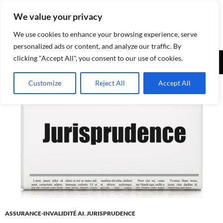
Aller
We value your privacy
au
contenu
We use cookies to enhance your browsing experience, serve
personalized ads or content, and analyze our traffic. By
Recherche
clicking "Accept All", you consent to our use of cookies.
Assurances-sociales.info
MENU
Customize
Reject All
Accept All
PRINCI
ASSURANCE-INVALIDITÉ AI
,
JURISPRUDENCE