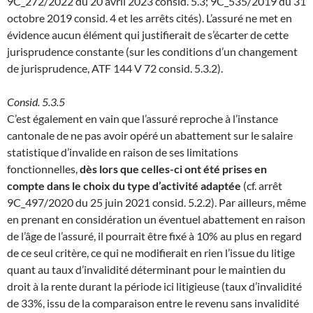
9C_272/2022 du 20 avril 2023 consid. 5.3; 9C_535/2019 du 31
octobre 2019 consid. 4 et les arrêts cités). L’assuré ne met en
évidence aucun élément qui justifierait de s’écarter de cette
jurisprudence constante (sur les conditions d’un changement
de jurisprudence, ATF 144 V 72 consid. 5.3.2).
Consid. 5.3.5
C’est également en vain que l’assuré reproche à l’instance
cantonale de ne pas avoir opéré un abattement sur le salaire
statistique d’invalide en raison de ses limitations
fonctionnelles,
dès lors que celles-ci ont été prises en
compte dans le choix du type d’activité adaptée
(cf. arrêt
9C_497/2020 du 25 juin 2021 consid. 5.2.2). Par ailleurs, même
en prenant en considération un éventuel abattement en raison
de l’âge de l’assuré, il pourrait être fixé à 10% au plus en regard
de ce seul critère, ce qui ne modifierait en rien l’issue du litige
quant au taux d’invalidité déterminant pour le maintien du
droit à la rente durant la période ici litigieuse (taux d’invalidité
de 33%, issu de la comparaison entre le revenu sans invalidité