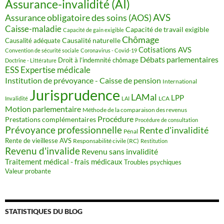
Assurance-invalidité (AI)
AVS
Assurance obligatoire des soins (AOS)
Caisse-maladie
Capacité de travail exigible
Capacité de gain exigible
Chômage
Causalité naturelle
Causalité adéquate
Cotisations AVS
Convention de sécurité sociale
Coronavirus - Covid-19
Débats parlementaires
Droit à l’indemnité chômage
Doctrine - Littérature
ESS
Expertise médicale
Institution de prévoyance - Caisse de pension
International
Jurisprudence
LAMal
LPP
LCA
Invalidité
LAI
Motion parlementaire
Méthode de la comparaison des revenus
Procédure
Prestations complémentaires
Procédure de consultation
Prévoyance professionnelle
Rente d'invalidité
Pénal
Rente de vieillesse AVS
Responsabilité civile (RC)
Restitution
Revenu d'invalide
Revenu sans invalidité
Traitement médical - frais médicaux
Troubles psychiques
Valeur probante
STATISTIQUES DU BLOG