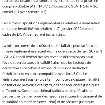
l’atteinte à la santé, car sinon, elles seraient au final prises en
compte à double (ATF 148 V 174, consid. 6.3 ; ATF 146 V 16,
consid. 4.1 avec remarques).
Les autres dispositions réglementaires relatives à l’évaluation
er
du taux d’invalidité introduites le 1
janvier 2022 dans le
cadre du DC AI demeurent inchangées.
La mise en œuvre de la déduction forfaitaire peut se faire au
niveau réglementaire
, étant donné qu’en vertu de l’art. 28a al. 1
LAI, le Conseil fédéral fixe les revenus déterminants pour
l’évaluation du taux d’invalidité ainsi que les facteurs de
correction applicables. L’introduction d’une déduction
forfaitaire est en outre compatible avec l’art. 8 Cst. Le
législateur n’est pas tenu de tenir compte de chaque inégalité
de fait et de prévoir, à cet égard, des conséquences juridiques
différentes. Certaines schématisations et simplifications
peuvent se justifier pour des raisons pratiques (notamment de
faisabilité en matière d’exécution) et de sécurité juridique,