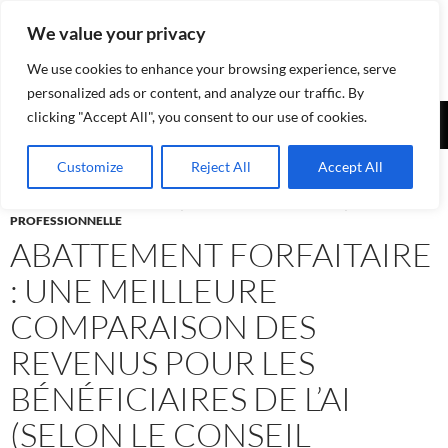
Aller
We value your privacy
au
contenu
We use cookies to enhance your browsing experience, serve
personalized ads or content, and analyze our traffic. By
Recherche
clicking "Accept All", you consent to our use of cookies.
Assurances-sociales.info
MENU
Customize
Reject All
Accept All
PRINCI
ASSURANCE-ACCIDENTS LAA
,
ASSURANCE-INVALIDITÉ AI
,
PRÉVOYANCE
PROFESSIONNELLE
ABATTEMENT FORFAITAIRE
: UNE MEILLEURE
COMPARAISON DES
REVENUS POUR LES
BÉNÉFICIAIRES DE L’AI
(SELON LE CONSEIL