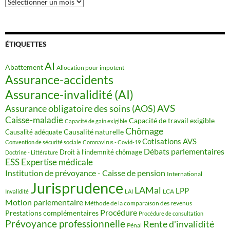
Archives
ÉTIQUETTES
AI
Abattement
Allocation pour impotent
Assurance-accidents
Assurance-invalidité (AI)
AVS
Assurance obligatoire des soins (AOS)
Caisse-maladie
Capacité de travail exigible
Capacité de gain exigible
Chômage
Causalité naturelle
Causalité adéquate
Cotisations AVS
Convention de sécurité sociale
Coronavirus - Covid-19
Débats parlementaires
Droit à l’indemnité chômage
Doctrine - Littérature
ESS
Expertise médicale
Institution de prévoyance - Caisse de pension
International
Jurisprudence
LAMal
LPP
LCA
Invalidité
LAI
Motion parlementaire
Méthode de la comparaison des revenus
Procédure
Prestations complémentaires
Procédure de consultation
Prévoyance professionnelle
Rente d'invalidité
Pénal