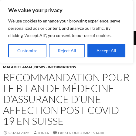
Aller
We value your privacy
au
contenu
We use cookies to enhance your browsing experience, serve
personalized ads or content, and analyze our traffic. By
Recherche
clicking "Accept All", you consent to our use of cookies.
Assurances-sociales.info
MENU
Customize
Reject All
Accept All
PRINCI
ASSURANCE-ACCIDENTS LAA
,
ASSURANCE-INVALIDITÉ AI
,
ASSURANCE-
MALADIE LAMAL
,
NEWS - INFORMATIONS
RECOMMANDATION POUR
LE BILAN DE MÉDECINE
D’ASSURANCE D’UNE
AFFECTION POST-COVID-
19 EN SUISSE
23 MAI 2022
IONTA
LAISSER UN COMMENTAIRE