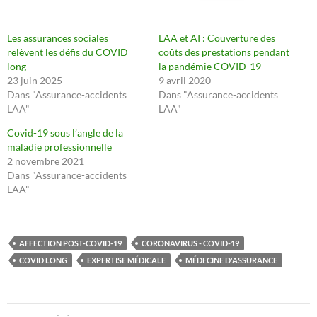
Les assurances sociales
LAA et AI : Couverture des
relèvent les défis du COVID
coûts des prestations pendant
long
la pandémie COVID-19
23 juin 2025
9 avril 2020
Dans "Assurance-accidents
Dans "Assurance-accidents
LAA"
LAA"
Covid-19 sous l’angle de la
maladie professionnelle
2 novembre 2021
Dans "Assurance-accidents
LAA"
AFFECTION POST-COVID-19
CORONAVIRUS - COVID-19
COVID LONG
EXPERTISE MÉDICALE
MÉDECINE D'ASSURANCE
Navigation