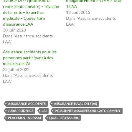
19.06.2020 / Quotité de la
obligatoirement en LAA / 1a al.
rente (rente linéaire) – révision
1 LAA
de la rente – Expertise
13 août 2015
médicale – Couverture
Dans "Assurance-accidents
d’assurance LAA
LAA"
30 juin 2020
Dans "Assurance-accidents
LAA"
Assurance-accidents pour les
personnes participant à des
mesures de l’AI
22 juillet 2022
Dans "Assurance-accidents
LAA"
ASSURANCE-ACCIDENTS
ASSURANCE-INVALIDITÉ (AI)
JURISPRUDENCE
LAI
PERSONNES ASSURÉES OBLIGATOIREMENT
PLACEMENT À L’ESSAI
QUALITÉ D'ASSURÉ