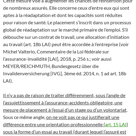
Cette mesure vise à augmenter les chances de réinsertion pour
de nombreux assurés. Elle concerne ceux d’entre eux qui sont
aptes à la réadaptation et dont les capacités sont réduites
pour raison de santé. Le placement s’inscrit dans un processus
global de réadaptation sur le marché primaire de l’emploi. S’il
débouche sur un contrat de travail, une allocation d’initiation
au travail (art. 18b LAI) peut être accordée à l’entreprise (voir
Michel Valterio, Commentaire de la Loi fédérale sur
l’assurance-invalidité [LAI], 2018, p. 256 s.; voir aussi
MEYER/REICHMUTH, Bundesgesetz über die
Invalidenversicherung [IVG], 3ème éd. 2014, n. 1 ad art. 18b
LAI).
Il n’y a pas de raison de traiter différemment, sous l’angle de
l’assujettissement à l’assurance-accidents obligatoire, une
mesure de placement à l’essai d’un stage ou d’un volontariat
.
Sous ce même angle,
on ne voit pas ce qui justifierait une
différence entre une orientation professionnelle (
art. 15 LAI
)
sous la forme d’un essai au travail (durant lequel l’assuré est