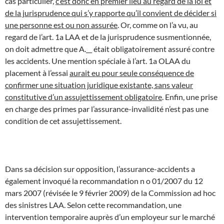
cas particulier,
c’est donc en premier lieu au regard de la loi et
de la jurisprudence qui s’y rapporte qu’il convient de décider si
une personne est ou non assurée
. Or, comme on l’a vu, au
regard de l’art. 1a LAA et de la jurisprudence susmentionnée,
on doit admettre que A.__ était obligatoirement assuré contre
les accidents. Une mention spéciale à l’art. 1a OLAA du
placement à l’essai
aurait eu pour seule conséquence de
confirmer une situation juridique existante, sans valeur
constitutive d’un assujettissement obligatoire
. Enfin, une prise
en charge des primes par l’assurance-invalidité n’est pas une
condition de cet assujettissement.
Dans sa décision sur opposition, l’assurance-accidents a
également invoqué la recommandation n o 01/2007 du 12
mars 2007 (révisée le 9 février 2009) de la Commission ad hoc
des sinistres LAA. Selon cette recommandation, une
intervention temporaire auprès d’un employeur sur le marché