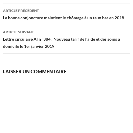
Navigation
ARTICLE PRÉCÉDENT
des
La bonne conjoncture maintient le chômage à un taux bas en 2018
articles
ARTICLE SUIVANT
Lettre circulaire AI n° 384 : Nouveau tarif de l’aide et des soins à
domicile le 1er janvier 2019
LAISSER UN COMMENTAIRE