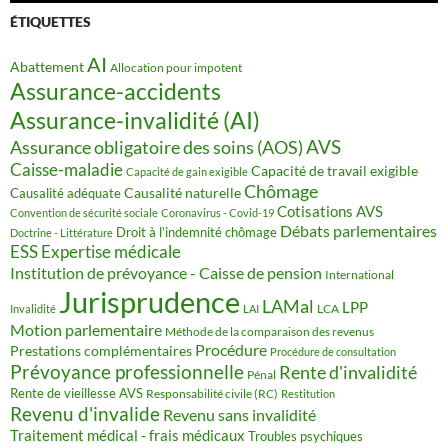
ÉTIQUETTES
AI
Abattement
Allocation pour impotent
Assurance-accidents
Assurance-invalidité (AI)
AVS
Assurance obligatoire des soins (AOS)
Caisse-maladie
Capacité de travail exigible
Capacité de gain exigible
Chômage
Causalité naturelle
Causalité adéquate
Cotisations AVS
Convention de sécurité sociale
Coronavirus - Covid-19
Débats parlementaires
Droit à l’indemnité chômage
Doctrine - Littérature
ESS
Expertise médicale
Institution de prévoyance - Caisse de pension
International
Jurisprudence
LAMal
LPP
LCA
Invalidité
LAI
Motion parlementaire
Méthode de la comparaison des revenus
Procédure
Prestations complémentaires
Procédure de consultation
Prévoyance professionnelle
Rente d'invalidité
Pénal
Rente de vieillesse AVS
Responsabilité civile (RC)
Restitution
Revenu d'invalide
Revenu sans invalidité
Traitement médical - frais médicaux
Troubles psychiques