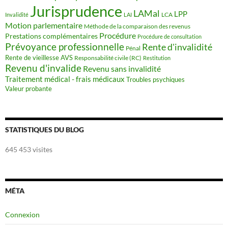
Jurisprudence
LAMal
LPP
LCA
Invalidité
LAI
Motion parlementaire
Méthode de la comparaison des revenus
Procédure
Prestations complémentaires
Procédure de consultation
Prévoyance professionnelle
Rente d'invalidité
Pénal
Rente de vieillesse AVS
Responsabilité civile (RC)
Restitution
Revenu d'invalide
Revenu sans invalidité
Traitement médical - frais médicaux
Troubles psychiques
Valeur probante
STATISTIQUES DU BLOG
645 453 visites
MÉTA
Connexion