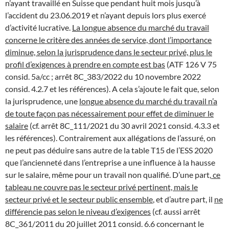
n’ayant travaillé en Suisse que pendant huit mois jusqu’à
l’accident du 23.06.2019 et n’ayant depuis lors plus exercé
d’activité lucrative.
La longue absence du marché du travail
concerne le critère des années de service, dont l’importance
diminue, selon la jurisprudence dans le secteur privé, plus le
profil d’exigences à prendre en compte est bas
(ATF 126 V 75
consid. 5a/cc ; arrêt 8C_383/2022 du 10 novembre 2022
consid. 4.2.7 et les références). A cela s’ajoute le fait que, selon
la jurisprudence, une
longue absence du marché du travail n’a
de toute façon pas nécessairement pour effet de diminuer le
salaire
(cf. arrêt 8C_111/2021 du 30 avril 2021 consid. 4.3.3 et
les références). Contrairement aux allégations de l’assuré, on
ne peut pas déduire sans autre de la table T15 de l’ESS 2020
que l’ancienneté dans l’entreprise a une influence à la hausse
sur le salaire, même pour un travail non qualifié. D’une part,
ce
tableau ne couvre pas le secteur privé pertinent, mais le
secteur privé et le secteur public ensemble
, et d’autre part, il
ne
différencie pas selon le niveau d’exigences
(cf. aussi arrêt
8C_361/2011 du 20 juillet 2011 consid. 6.6 concernant le