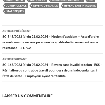
JURISPRUDENCE
REVENU D'INVALIDE
REVENU SANS INVALIDITÉ
STATISTIQUES
Navigation
ARTICLE PRÉCÉDENT
des
8C_548/2023 (d) du 21.02.2024 – Notion d’accident – Acte d’ordre
sexuel commis sur une personne incapable de discernement ou de
articles
résistance – 4 LPGA
ARTICLE SUIVANT
8C_163/2023 (d) du 07.02.2024 – Revenu sans invalidité selon l’ESS –
Résiliation du contrat de travail pour des raisons indépendantes à
l’état de santé – Employeur ayant fait faillite
LAISSER UN COMMENTAIRE