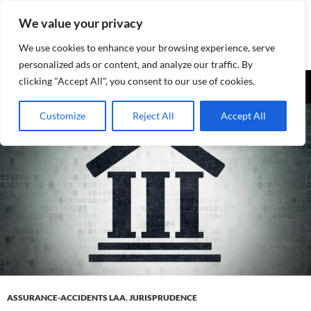
Aller
We value your privacy
au
contenu
We use cookies to enhance your browsing experience, serve
personalized ads or content, and analyze our traffic. By
Recherche
clicking "Accept All", you consent to our use of cookies.
Assurances-sociales.info
MENU
Customize
Reject All
Accept All
PRINCI
ASSURANCE-ACCIDENTS LAA
,
JURISPRUDENCE