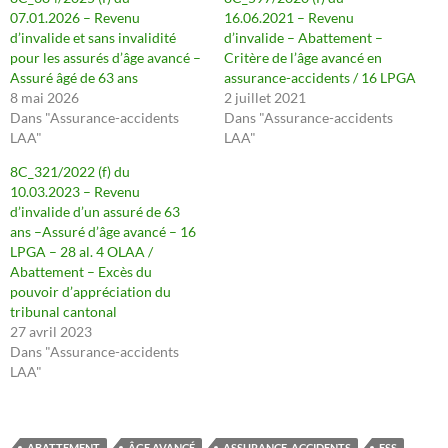
07.01.2026 – Revenu
16.06.2021 – Revenu
d’invalide et sans invalidité
d’invalide – Abattement –
pour les assurés d’âge avancé –
Critère de l’âge avancé en
Assuré âgé de 63 ans
assurance-accidents / 16 LPGA
8 mai 2026
2 juillet 2021
Dans "Assurance-accidents
Dans "Assurance-accidents
LAA"
LAA"
8C_321/2022 (f) du
10.03.2023 – Revenu
d’invalide d’un assuré de 63
ans –Assuré d’âge avancé – 16
LPGA – 28 al. 4 OLAA /
Abattement – Excès du
pouvoir d’appréciation du
tribunal cantonal
27 avril 2023
Dans "Assurance-accidents
LAA"
ABATTEMENT
ÂGE AVANCÉ
ASSURANCE-ACCIDENTS
ESS